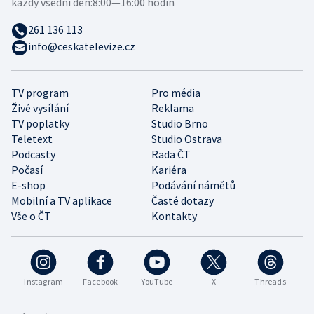
každý všední den:
8:00—16:00 hodin
261 136 113
info@ceskatelevize.cz
TV program
Pro média
Živé vysílání
Reklama
TV poplatky
Studio Brno
Teletext
Studio Ostrava
Podcasty
Rada ČT
Počasí
Kariéra
E-shop
Podávání námětů
Mobilní a TV aplikace
Časté dotazy
Vše o ČT
Kontakty
Instagram
Facebook
YouTube
X
Threads