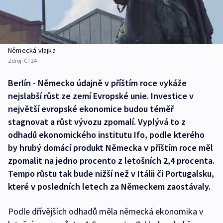
Německá vlajka
Zdroj:
ČT24
Berlín - Německo údajně v příštím roce vykáže
nejslabší růst ze zemí Evropské unie. Investice v
největší evropské ekonomice budou téměř
stagnovat a růst vývozu zpomalí. Vyplývá to z
odhadů ekonomického institutu Ifo, podle kterého
by hrubý domácí produkt Německa v příštím roce měl
zpomalit na jedno procento z letošních 2,4 procenta.
Tempo růstu tak bude nižší než v Itálii či Portugalsku,
které v posledních letech za Německem zaostávaly.
Podle dřívějších odhadů měla německá ekonomika v