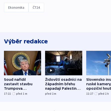
Ekonomika
ČT24
Výběr redakce
Soud nařídil
Židovští osadníci na
Slovensko ins
zastavit stavbu
Západním břehu
ruské kamery,
Trumpova
napadají Palestince
opoziční hnut
tanečního sálu
a kritizují i vlastní
17:21
před 1
m
před 2
m
12:27
před 2
h
armádu