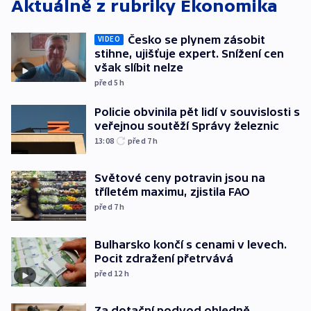
Aktuálně z rubriky
Ekonomika
Česko se plynem zásobit
VIDEO
stihne, ujišťuje expert. Snížení cen
však slíbit nelze
před 5
h
Policie obvinila pět lidí v souvislosti s
veřejnou soutěží Správy železnic
13:08
před 7
h
Světové ceny potravin jsou na
tříletém maximu, zjistila FAO
před 7
h
Bulharsko končí s cenami v levech.
Pocit zdražení přetrvává
před 12
h
Za dotační podvod ohledně