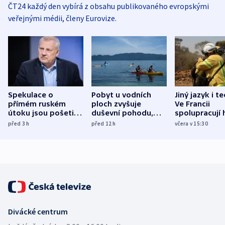
ČT24 každý den vybírá z obsahu publikovaného evropskými
veřejnými médii, členy Eurovize.
Spekulace o
Pobyt u vodních
Jiný jazyk i t
přímém ruském
ploch zvyšuje
Ve Francii
útoku jsou pošetilé,
duševní pohodu,
spolupracují h
míní estonský
ukázala
různých zemí
před 3
h
před 12
h
včera v 15:30
bezpečnostní
mezinárodní studie
expert
Divácké centrum