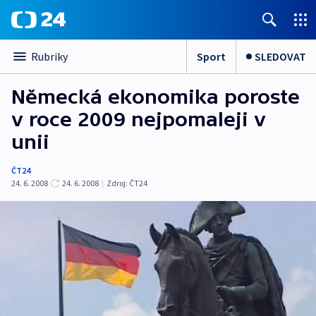
Sport
SLEDOVAT
Rubriky
Německá ekonomika poroste
v roce 2009 nejpomaleji v
unii
ČT24
24. 6. 2008
24. 6. 2008
|
Zdroj:
ČT24