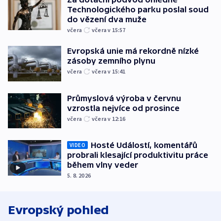
Technologického parku poslal soud
do vězení dva muže
včera
včera v 15:57
Evropská unie má rekordně nízké
zásoby zemního plynu
včera
včera v 15:41
Průmyslová výroba v červnu
vzrostla nejvíce od prosince
včera
včera v 12:16
Hosté Událostí, komentářů
VIDEO
probrali klesající produktivitu práce
během vlny veder
5. 8. 2026
Evropský pohled