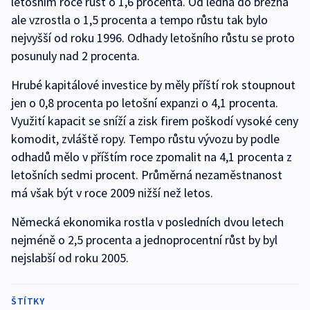
letošním roce růst o 1,6 procenta. Od ledna do března
ale vzrostla o 1,5 procenta a tempo růstu tak bylo
nejvyšší od roku 1996. Odhady letošního růstu se proto
posunuly nad 2 procenta.
Hrubé kapitálové investice by měly příští rok stoupnout
jen o 0,8 procenta po letošní expanzi o 4,1 procenta.
Využití kapacit se sníží a zisk firem poškodí vysoké ceny
komodit, zvláště ropy. Tempo růstu vývozu by podle
odhadů mělo v příštím roce zpomalit na 4,1 procenta z
letošních sedmi procent. Průměrná nezaměstnanost
má však být v roce 2009 nižší než letos.
Německá ekonomika rostla v posledních dvou letech
nejméně o 2,5 procenta a jednoprocentní růst by byl
nejslabší od roku 2005.
ŠTÍTKY