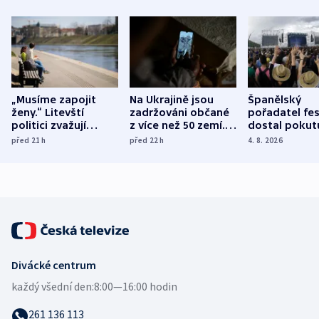
„Musíme zapojit
Na Ukrajině jsou
Španělský
ženy.“ Litevští
zadržováni občané
pořadatel fes
politici zvažují
z více než 50 zemí.
dostal pokut
dohodu o
Bojovali na straně
nekalé prakti
před 21
h
před 22
h
4. 8. 2026
demografii
Ruska
Divácké centrum
každý všední den:
8:00—16:00 hodin
261 136 113