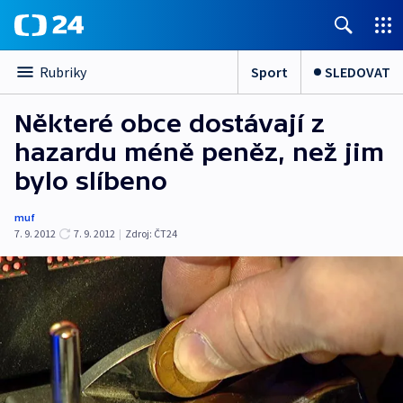
Sport
SLEDOVAT
Rubriky
Některé obce dostávají z
hazardu méně peněz, než jim
bylo slíbeno
muf
7. 9. 2012
7. 9. 2012
|
Zdroj:
ČT24