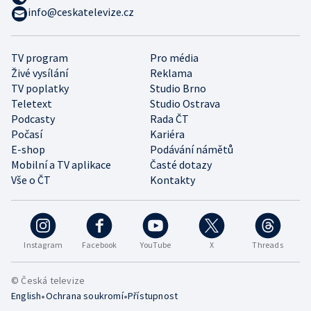
info@ceskatelevize.cz
TV program
Pro média
Živé vysílání
Reklama
TV poplatky
Studio Brno
Teletext
Studio Ostrava
Podcasty
Rada ČT
Počasí
Kariéra
E-shop
Podávání námětů
Mobilní a TV aplikace
Časté dotazy
Vše o ČT
Kontakty
Instagram
Facebook
YouTube
X
Threads
© Česká televize
•
•
English
Ochrana soukromí
Přístupnost