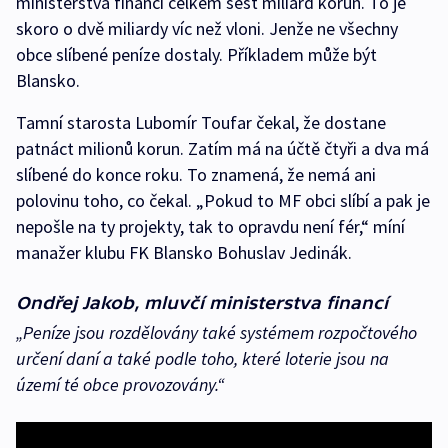
ministerstva financí celkem šest miliard korun. To je
skoro o dvě miliardy víc než vloni. Jenže ne všechny
obce slíbené peníze dostaly. Příkladem může být
Blansko.
Tamní starosta Lubomír Toufar čekal, že dostane
patnáct milionů korun. Zatím má na účtě čtyři a dva má
slíbené do konce roku. To znamená, že nemá ani
polovinu toho, co čekal. „Pokud to MF obci slíbí a pak je
nepošle na ty projekty, tak to opravdu není fér,“ míní
manažer klubu FK Blansko Bohuslav Jedinák.
Ondřej Jakob, mluvčí ministerstva financí
„Peníze jsou rozdělovány také systémem rozpočtového
určení daní a také podle toho, které loterie jsou na
území té obce provozovány.“