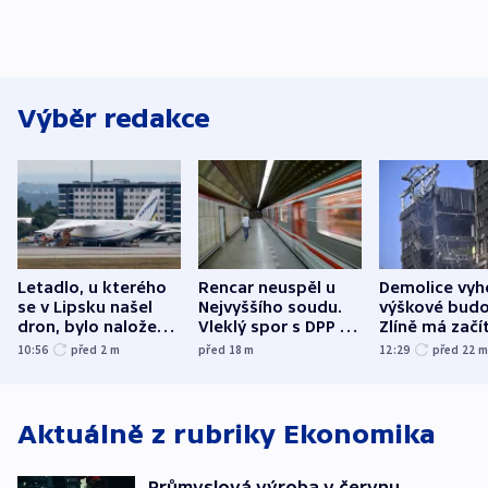
Výběr redakce
Letadlo, u kterého
Rencar neuspěl u
Demolice vyh
se v Lipsku našel
Nejvyššího soudu.
výškové budo
dron, bylo naložené
Vleklý spor s DPP o
Zlíně má začí
municí, píší média
reklamní plochu
odpoledne
10:56
před 2
m
před 18
m
12:29
před 22
končí
Aktuálně z rubriky
Ekonomika
Průmyslová výroba v červnu