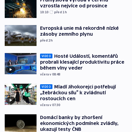
vzrostla nejvíce od prosince
10:10
před 1
h
Evropská unie má rekordně nízké
zásoby zemního plynu
před 2
h
Hosté Událostí, komentářů
VIDEO
probrali klesající produktivitu práce
během vlny veder
včera v 08:48
Mladí Jihokorejci potřebují
VIDEO
„žebráckou sílu“ k zvládnutí
rostoucích cen
včera v 07:30
Domácí banky by zhoršení
ekonomických podmínek zvládly,
ukazují testy ČNB