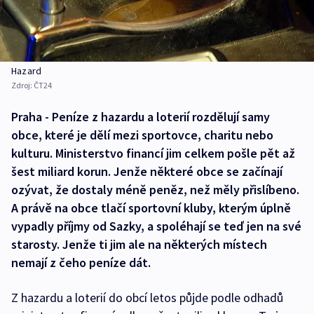
Hazard
Zdroj:
ČT24
Praha - Peníze z hazardu a loterií rozdělují samy
obce, které je dělí mezi sportovce, charitu nebo
kulturu. Ministerstvo financí jim celkem pošle pět až
šest miliard korun. Jenže některé obce se začínají
ozývat, že dostaly méně peněz, než měly přislíbeno.
A právě na obce tlačí sportovní kluby, kterým úplně
vypadly příjmy od Sazky, a spoléhají se teď jen na své
starosty. Jenže ti jim ale na některých místech
nemají z čeho peníze dát.
Z hazardu a loterií do obcí letos půjde podle odhadů