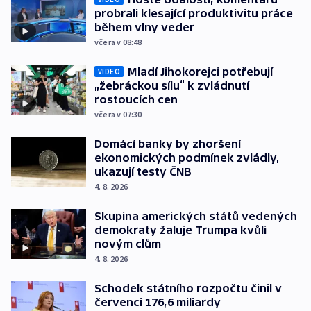
probrali klesající produktivitu práce
během vlny veder
včera v 08:48
Mladí Jihokorejci potřebují
VIDEO
„žebráckou sílu“ k zvládnutí
rostoucích cen
včera v 07:30
Domácí banky by zhoršení
ekonomických podmínek zvládly,
ukazují testy ČNB
4. 8. 2026
Skupina amerických států vedených
demokraty žaluje Trumpa kvůli
novým clům
4. 8. 2026
Schodek státního rozpočtu činil v
červenci 176,6 miliardy