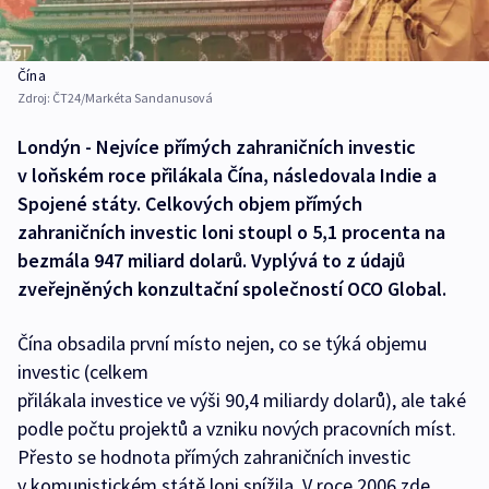
Čína
Zdroj:
ČT24/Markéta Sandanusová
Londýn - Nejvíce přímých zahraničních investic
v loňském roce přilákala Čína, následovala Indie a
Spojené státy. Celkových objem přímých
zahraničních investic loni stoupl o 5,1 procenta na
bezmála 947 miliard dolarů. Vyplývá to z údajů
zveřejněných konzultační společností OCO Global.
Čína obsadila první místo nejen, co se týká objemu
investic (celkem
přilákala investice ve výši 90,4 miliardy dolarů), ale také
podle počtu projektů a vzniku nových pracovních míst.
Přesto se hodnota přímých zahraničních investic
v komunistickém státě loni snížila. V roce 2006 zde