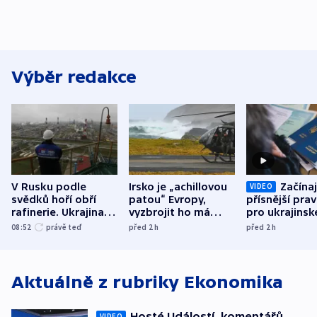
Výběr redakce
V Rusku podle
Irsko je „achillovou
Začínaj
VIDEO
svědků hoří obří
patou“ Evropy,
přísnější prav
rafinerie. Ukrajina
vyzbrojit ho má
pro ukrajinsk
hlásí oběti
Francie
uprchlíky
08:52
právě teď
před 2
h
před 2
h
Aktuálně z rubriky
Ekonomika
Hosté Událostí, komentářů
VIDEO