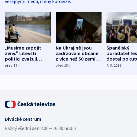
veřejnými médii, členy Eurovize.
„Musíme zapojit
Na Ukrajině jsou
Španělský
ženy.“ Litevští
zadržováni občané
pořadatel fes
politici zvažují
z více než 50 zemí.
dostal pokut
dohodu o
Bojovali na straně
nekalé prakti
před 17
h
před 18
h
4. 8. 2026
demografii
Ruska
Divácké centrum
každý všední den:
8:00—16:00 hodin