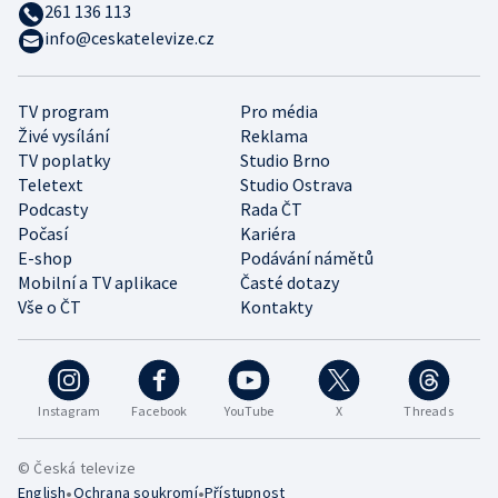
261 136 113
info@ceskatelevize.cz
TV program
Pro média
Živé vysílání
Reklama
TV poplatky
Studio Brno
Teletext
Studio Ostrava
Podcasty
Rada ČT
Počasí
Kariéra
E-shop
Podávání námětů
Mobilní a TV aplikace
Časté dotazy
Vše o ČT
Kontakty
Instagram
Facebook
YouTube
X
Threads
© Česká televize
•
•
English
Ochrana soukromí
Přístupnost