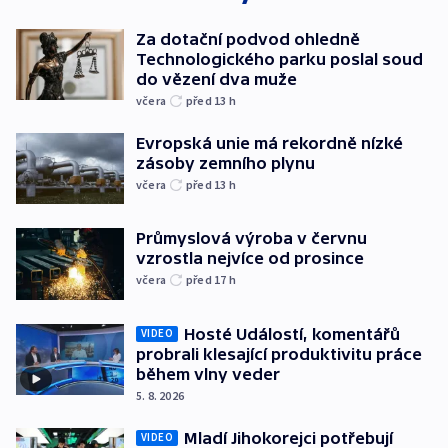
Za dotační podvod ohledně
Technologického parku poslal soud
do vězení dva muže
včera
před 13
h
Evropská unie má rekordně nízké
zásoby zemního plynu
včera
před 13
h
Průmyslová výroba v červnu
vzrostla nejvíce od prosince
včera
před 17
h
Hosté Událostí, komentářů
VIDEO
probrali klesající produktivitu práce
během vlny veder
5. 8. 2026
Mladí Jihokorejci potřebují
VIDEO