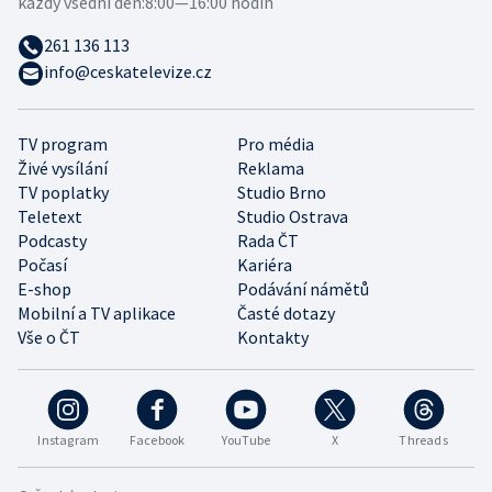
každý všední den:
8:00—16:00 hodin
261 136 113
info@ceskatelevize.cz
TV program
Pro média
Živé vysílání
Reklama
TV poplatky
Studio Brno
Teletext
Studio Ostrava
Podcasty
Rada ČT
Počasí
Kariéra
E-shop
Podávání námětů
Mobilní a TV aplikace
Časté dotazy
Vše o ČT
Kontakty
Instagram
Facebook
YouTube
X
Threads