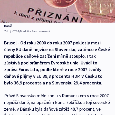
Daně
Zdroj:
ČT24/Markéta Sandanusová
Brusel - Od roku 2000 do roku 2007 poklesly mezi
členy EU daně nejvíce na Slovensku, zatímco v České
republice daňové zatížení mírně stouplo. I tak
zůstává pod průměrem Evropské unie. Uvádí to
zpráva Eurostatu, podle které v roce 2007 tvořily
daňové příjmy v EU 39,8 procenta HDP. V Česku to
bylo 36,9 procenta a na Slovensku 29,4 procenta.
Právě Slovensko mělo spolu s Rumunskem v roce 2007
nejnižší daně, na opačném konci žebříčku stojí severské
země, v Dánsku byla daňová zátěž 48,7 procent, ve