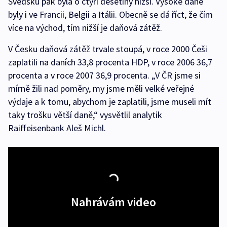
Švédsku pak byla o čtyři desetiny nižší. Vysoké daně
byly i ve Francii, Belgii a Itálii. Obecně se dá říct, že čím
více na východ, tím nižší je daňová zátěž.
V Česku daňová zátěž trvale stoupá, v roce 2000 Češi
zaplatili na daních 33,8 procenta HDP, v roce 2006 36,7
procenta a v roce 2007 36,9 procenta. „V ČR jsme si
mírně žili nad poměry, my jsme měli velké veřejné
výdaje a k tomu, abychom je zaplatili, jsme museli mít
taky trošku větší daně,“ vysvětlil analytik
Raiffeisenbank Aleš Michl.
Nahrávám video