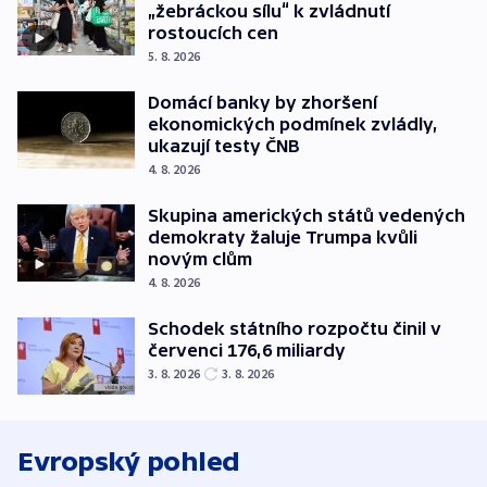
„žebráckou sílu“ k zvládnutí
rostoucích cen
5. 8. 2026
Domácí banky by zhoršení
ekonomických podmínek zvládly,
ukazují testy ČNB
4. 8. 2026
Skupina amerických států vedených
demokraty žaluje Trumpa kvůli
novým clům
4. 8. 2026
Schodek státního rozpočtu činil v
červenci 176,6 miliardy
3. 8. 2026
3. 8. 2026
Evropský pohled