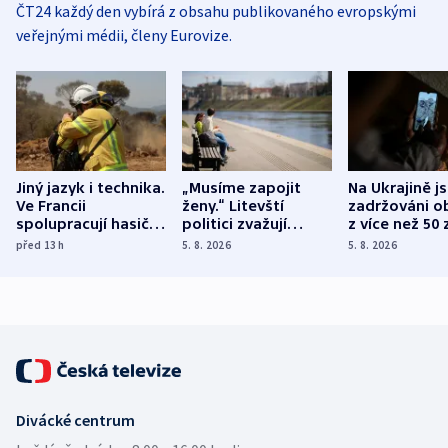
ČT24 každý den vybírá z obsahu publikovaného evropskými
veřejnými médii, členy Eurovize.
Jiný jazyk i technika.
„Musíme zapojit
Na Ukrajině j
Ve Francii
ženy.“ Litevští
zadržováni o
spolupracují hasiči z
politici zvažují
z více než 50 
různých zemí
dohodu o
Bojovali na s
před 13
h
5. 8. 2026
5. 8. 2026
demografii
Ruska
Divácké centrum