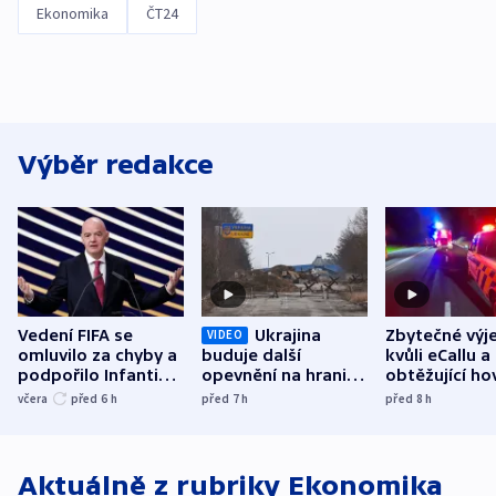
Ekonomika
ČT24
Výběr redakce
Vedení FIFA se
Ukrajina
Zbytečné výj
VIDEO
omluvilo za chyby a
buduje další
kvůli eCallu a
podpořilo Infantina.
opevnění na hranici
obtěžující ho
UEFA trvá na
s Běloruskem
zdržují záchr
včera
před 6
h
před 7
h
před 8
h
bojkotu
Aktuálně z rubriky
Ekonomika