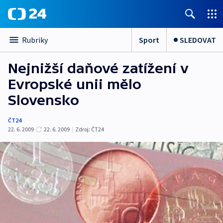
Sport
SLEDOVAT
Rubriky
Nejnižší daňové zatížení v
Evropské unii mělo
Slovensko
ČT24
22. 6. 2009
22. 6. 2009
|
Zdroj:
ČT24