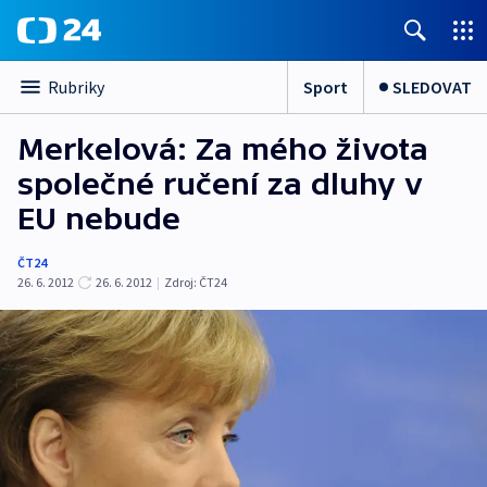
Sport
SLEDOVAT
Rubriky
Merkelová: Za mého života
společné ručení za dluhy v
EU nebude
ČT24
26. 6. 2012
26. 6. 2012
|
Zdroj:
ČT24