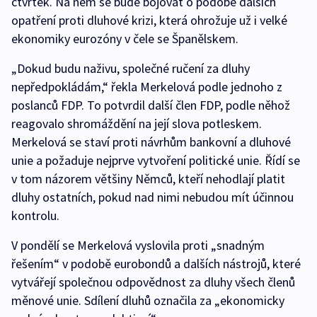
čtvrtek. Na něm se bude bojovat o podobě dalších
opatření proti dluhové krizi, která ohrožuje už i velké
ekonomiky eurozóny v čele se Španělskem.
„Dokud budu naživu, společné ručení za dluhy
nepředpokládám,“ řekla Merkelová podle jednoho z
poslanců FDP. To potvrdil další člen FDP, podle něhož
reagovalo shromáždění na její slova potleskem.
Merkelová se staví proti návrhům bankovní a dluhové
unie a požaduje nejprve vytvoření politické unie. Řídí se
v tom názorem většiny Němců, kteří nehodlají platit
dluhy ostatních, pokud nad nimi nebudou mít účinnou
kontrolu.
V pondělí se Merkelová vyslovila proti „snadným
řešením“ v podobě eurobondů a dalších nástrojů, které
vytvářejí společnou odpovědnost za dluhy všech členů
měnové unie. Sdílení dluhů označila za „ekonomicky