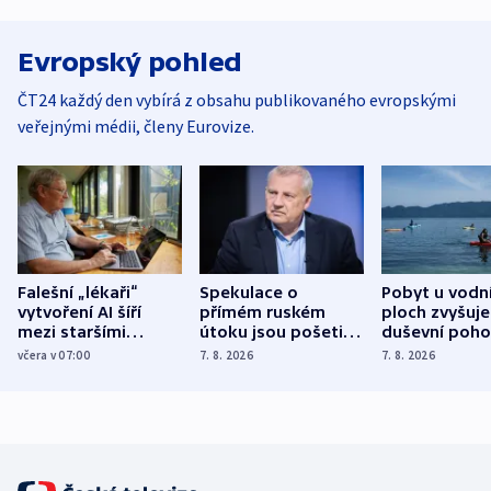
Evropský pohled
ČT24 každý den vybírá z obsahu publikovaného evropskými
veřejnými médii, členy Eurovize.
Falešní „lékaři“
Spekulace o
Pobyt u vodn
vytvoření AI šíří
přímém ruském
ploch zvyšuje
mezi staršími
útoku jsou pošetilé,
duševní poho
Poláky nebezpečné
míní estonský
ukázala
včera v 07:00
7. 8. 2026
7. 8. 2026
zdravotní rady
bezpečnostní
mezinárodní 
expert