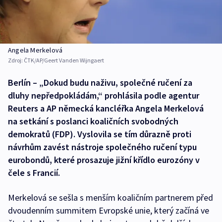
Angela Merkelová
Zdroj:
ČTK/AP/Geert Vanden Wijngaert
Berlín – „Dokud budu naživu, společné ručení za
dluhy nepředpokládám,“ prohlásila podle agentur
Reuters a AP německá kancléřka Angela Merkelová
na setkání s poslanci koaličních svobodných
demokratů (FDP). Vyslovila se tím důrazně proti
návrhům zavést nástroje společného ručení typu
eurobondů, které prosazuje jižní křídlo eurozóny v
čele s Francií.
Merkelová se sešla s menším koaličním partnerem před
dvoudenním summitem Evropské unie, který začíná ve