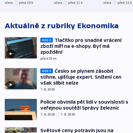
společenskou
ministra
explodoval k
včera
před 10
h
včera
před 11
h
včera
před 12
h
atmosféru
spravedlnosti
od plynovod
Aktuálně z rubriky
Ekonomika
Tlačítko pro snadné vrácení
VIDEO
zboží míří na e-shopy. Byť má
zpoždění
před 23
m
Česko se plynem zásobit
VIDEO
stihne, ujišťuje expert. Snížení cen
však slíbit nelze
7. 8. 2026
Policie obvinila pět lidí v souvislosti s
veřejnou soutěží Správy železnic
7. 8. 2026
7. 8. 2026
Světové ceny potravin jsou na