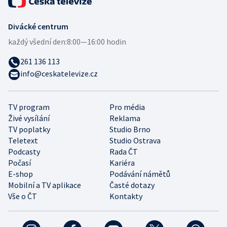
Divácké centrum
každý všední den:
8:00—16:00 hodin
261 136 113
info@ceskatelevize.cz
TV program
Pro média
Živé vysílání
Reklama
TV poplatky
Studio Brno
Teletext
Studio Ostrava
Podcasty
Rada ČT
Počasí
Kariéra
E-shop
Podávání námětů
Mobilní a TV aplikace
Časté dotazy
Vše o ČT
Kontakty