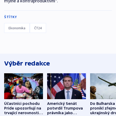
mylné a kontraproduktivní“.
ŠTÍTKY
Ekonomika
ČT24
Výběr redakce
Účastníci pochodu
Americký Senát
Do Bulharska
Pride upozorňují na
potvrdil Trumpova
pronikl zřejm
trvající nerovnosti i
právníka jako
ukrajinský dr