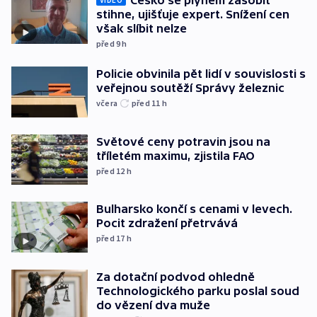
Česko se plynem zásobit
stihne, ujišťuje expert. Snížení cen
však slíbit nelze
před 9
h
Policie obvinila pět lidí v souvislosti s
veřejnou soutěží Správy železnic
včera
před 11
h
Světové ceny potravin jsou na
tříletém maximu, zjistila FAO
před 12
h
Bulharsko končí s cenami v levech.
Pocit zdražení přetrvává
před 17
h
Za dotační podvod ohledně
Technologického parku poslal soud
do vězení dva muže