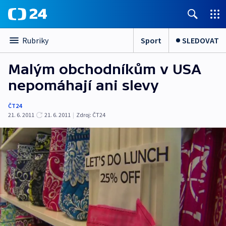
Sport
SLEDOVAT
Rubriky
Malým obchodníkům v USA
nepomáhají ani slevy
ČT24
21. 6. 2011
21. 6. 2011
|
Zdroj:
ČT24