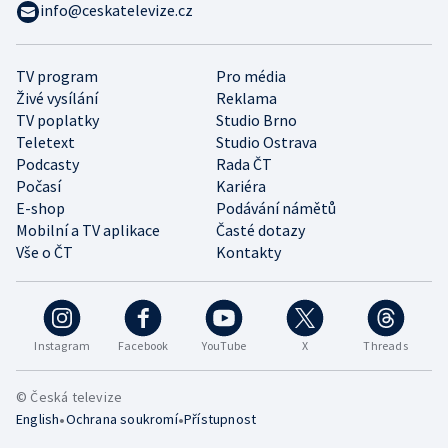
info@ceskatelevize.cz
TV program
Pro média
Živé vysílání
Reklama
TV poplatky
Studio Brno
Teletext
Studio Ostrava
Podcasty
Rada ČT
Počasí
Kariéra
E-shop
Podávání námětů
Mobilní a TV aplikace
Časté dotazy
Vše o ČT
Kontakty
Instagram
Facebook
YouTube
X
Threads
© Česká televize
•
•
English
Ochrana soukromí
Přístupnost