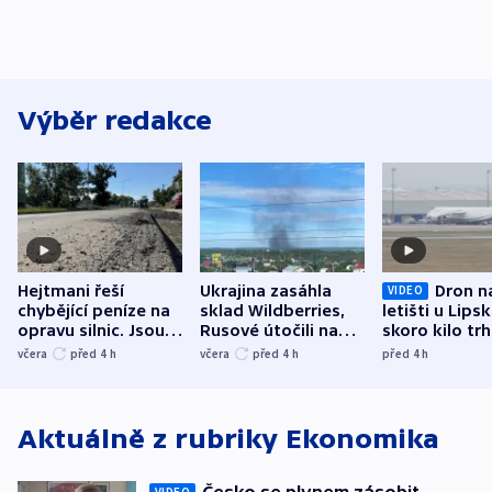
Výběr redakce
Hejtmani řeší
Ukrajina zasáhla
Dron n
VIDEO
chybějící peníze na
sklad Wildberries,
letišti u Lips
opravu silnic. Jsou
Rusové útočili na
skoro kilo trh
nenárokové, namítá
trh, hasiče či
indicie ukazuj
včera
před 4
h
včera
před 4
h
před 4
h
ministerstvo
stadion
Rusko
Aktuálně z rubriky
Ekonomika
VIDEO