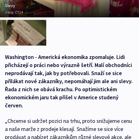
Slevy
Zdroj:
ČT24
Washington - Americká ekonomika zpomaluje. Lidi
přicházejí o práci nebo výrazně šetří. Malí obchodníci
neprodávají tak, jak by potřebovali. Snaží se sice
přilákat nové zákazníky, nepomáhají jim ale ani slevy.
Řada z nich se obává krachu. Po optimistickém
ekonomickém jaru tak přišel v Americe studený
červen.
„Chceme si udržet pozici na trhu, proto snižujeme cenu
a naše marže z prodeje klesají. Snažíme se sice více
prodávat a nabízet zákazníkům různé slevové akce, ale