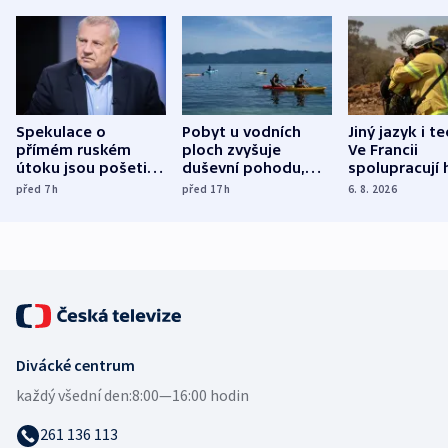
Spekulace o
Pobyt u vodních
Jiný jazyk i t
přímém ruském
ploch zvyšuje
Ve Francii
útoku jsou pošetilé,
duševní pohodu,
spolupracují h
míní estonský
ukázala
různých zemí
před 7
h
před 17
h
6. 8. 2026
bezpečnostní
mezinárodní studie
expert
Divácké centrum
každý všední den:
8:00—16:00 hodin
261 136 113