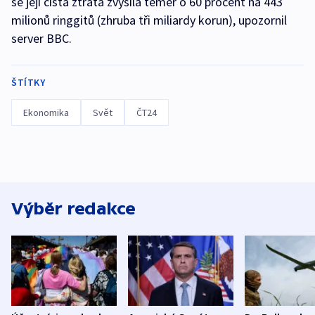
se její čistá ztráta zvýšila téměř o 60 procent na 443
milionů ringgitů (zhruba tři miliardy korun), upozornil
server BBC.
ŠTÍTKY
Ekonomika
Svět
ČT24
Výběr redakce