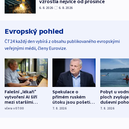
vzrostla nejvíce od prosince
6. 8. 2026
6. 8. 2026
Evropský pohled
ČT24 každý den vybírá z obsahu publikovaného evropskými
veřejnými médii, členy Eurovize.
Falešní „lékaři“
Spekulace o
Pobyt u vodn
vytvoření AI šíří
přímém ruském
ploch zvyšuje
mezi staršími
útoku jsou pošetilé,
duševní poho
Poláky nebezpečné
míní estonský
ukázala
včera v 07:00
7. 8. 2026
7. 8. 2026
zdravotní rady
bezpečnostní
mezinárodní 
expert