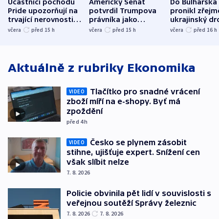
Účastníci pochodu
Americký Senát
Do Bulharska
Pride upozorňují na
potvrdil Trumpova
pronikl zřejm
trvající nerovnosti i
právníka jako
ukrajinský dr
společenskou
ministra
explodoval k
včera
před 15
h
včera
před 15
h
včera
před 16
h
atmosféru
spravedlnosti
od plynovod
Aktuálně z rubriky
Ekonomika
Tlačítko pro snadné vrácení
VIDEO
zboží míří na e-shopy. Byť má
zpoždění
před 4
h
Česko se plynem zásobit
VIDEO
stihne, ujišťuje expert. Snížení cen
však slíbit nelze
7. 8. 2026
Policie obvinila pět lidí v souvislosti s
veřejnou soutěží Správy železnic
7. 8. 2026
7. 8. 2026