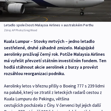
Letadlo společnosti Malaysia Airlines v australském Perthu
Zdroj:
AP Photo/Greg Wood
Kuala Lumpur – Stovky mrtvých – jedno letadlo
sestřelené, druhé záhadně zmizelo. Malajsijské
aerolinky prožívají černý rok. Potíže Malaysia Airlines
má vyřešit převzetí státním investičním fondem. Ten
hodlá stáhnout akcie aerolinek z burzy a provést
rozsáhlou reorganizaci podniku.
Aerolinky letos v březnu přišly o Boeing 777 s 239 lidmi
na palubě, který se ztratil z leteckých radarů cestou z
Kuala Lumpuru do Pekingu, většina
cestujících pocházela z Číny. V červenci byl jejich další