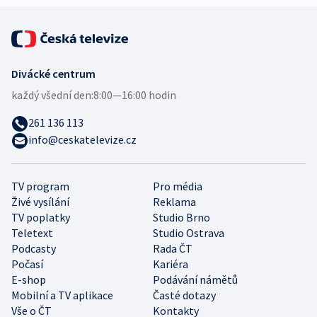
Divácké centrum
každý všední den:
8:00—16:00 hodin
261 136 113
info@ceskatelevize.cz
TV program
Pro média
Živé vysílání
Reklama
TV poplatky
Studio Brno
Teletext
Studio Ostrava
Podcasty
Rada ČT
Počasí
Kariéra
E-shop
Podávání námětů
Mobilní a TV aplikace
Časté dotazy
Vše o ČT
Kontakty