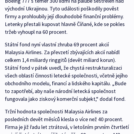
Boeing 777 s téměř 300 lidmi na palubě sestřelen nad
východní Ukrajinou. Tyto události poškodily pověst
firmy a prohloubily její dlouhodobé finanční problémy.
Letenky přestali kupovat hlavně Číňané, kde se pokles
tržeb vyhoupl na 60 procent.
Státní fond nyní vlastní zhruba 69 procent akcií
Malaysia Airlines. Za převzetí zbývajících akcií nabídl
celkem 1,4 miliardy ringgitů (devět miliard korun).
Státní fond v pátek uvedl, že chystá restrukturalizaci
všech oblastí činnosti letecké společnosti, včetně jejího
obchodního modelu, financí a lidského kapitálu. „Bude
to zapotřebí, aby naše národní letecká společnost
fungovala jako ziskový komerční subjekt,“ dodal fond.
Tržní hodnota společnosti Malaysia Airlines za
posledních devět měsíců klesla o více než 40 procent.
Firma je již řadu let ztrátová, v letošním prvním čtvrtletí