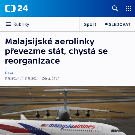
Sport
SLEDOVAT
Rubriky
Malajsijské aerolinky
převezme stát, chystá se
reorganizace
ČT24
8. 8. 2014
8. 8. 2014
|
Zdroj:
ČT24