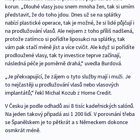
korun. „Dlouhé vlasy jsou snem mnoha žen, tak si umím
představit, že do toho jdou. Dnes už se na splátky
nabízí plastické operace, tak je možné, že si lidé půjčují i
na prodlužování vlasů. Ale nejsem z toho příliš nadšená,
protože zatímco si pořídíte liposukci na splátky, tak
vám pak stačí méně jíst a více cvičit. Ale když si pořídíte
prodloužené vlasy, tak ty investice teprve začínají,
následná péče je poměrně drahá,“ uvedla Burdová.
„Je překvapující, že zájem o tyto služby mají i muži. Je
to nejčastěji u prodlužování vlasů nebo vlasových
implantátů,“ řekl Michal Kozub z Home Credit.
V Česku je podle odhadů asi 8 tisíc kadeřnických salónů.
Na jeden takový připadá asi 1 200 lidí. V porovnání třeba
se Španělskem je to pětkrát a s Německem dokonce
osmkrát méně.