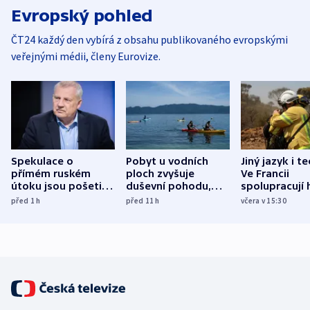
Evropský pohled
ČT24 každý den vybírá z obsahu publikovaného evropskými
veřejnými médii, členy Eurovize.
Spekulace o
Pobyt u vodních
Jiný jazyk i t
přímém ruském
ploch zvyšuje
Ve Francii
útoku jsou pošetilé,
duševní pohodu,
spolupracují h
míní estonský
ukázala
různých zemí
před 1
h
před 11
h
včera v 15:30
bezpečnostní
mezinárodní studie
expert