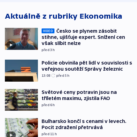
Aktuálně z rubriky
Ekonomika
Česko se plynem zásobit
VIDEO
stihne, ujišťuje expert. Snížení cen
však slíbit nelze
před 3
h
Policie obvinila pět lidí v souvislosti s
veřejnou soutěží Správy železnic
13:08
před 5
h
Světové ceny potravin jsou na
tříletém maximu, zjistila FAO
před 6
h
Bulharsko končí s cenami v levech.
Pocit zdražení přetrvává
před 11
h