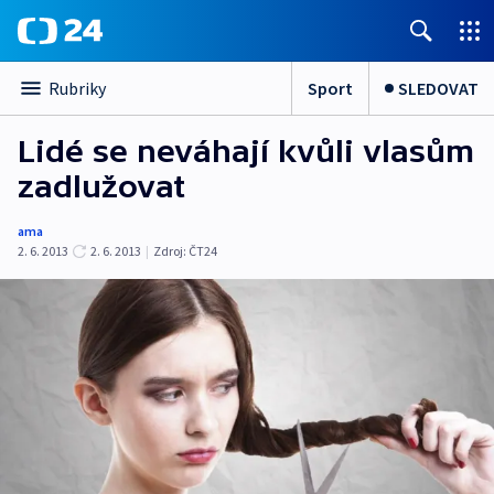
Sport
SLEDOVAT
Rubriky
Lidé se neváhají kvůli vlasům
zadlužovat
ama
2. 6. 2013
2. 6. 2013
|
Zdroj:
ČT24