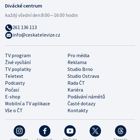
Divácké centrum
každý všední den:
8:00—16:00 hodin
261 136 113
info@ceskatelevize.cz
TV program
Pro média
Živé vysílání
Reklama
TV poplatky
Studio Brno
Teletext
Studio Ostrava
Podcasty
Rada ČT
Počasí
Kariéra
E-shop
Podávání námětů
Mobilní a TV aplikace
Časté dotazy
Vše o ČT
Kontakty
Instagram
Facebook
YouTube
X
Threads