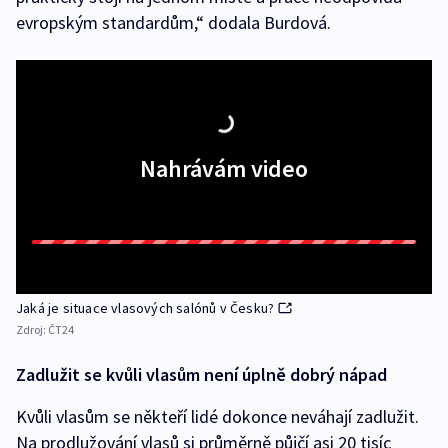
evropským standardům,“ dodala Burdová.
Nahrávám video
Jaká je situace vlasových salónů v Česku?
Zdroj:
ČT24
Zadlužit se kvůli vlasům není úplně dobrý nápad
Kvůli vlasům se někteří lidé dokonce neváhají zadlužit.
Na prodlužování vlasů si průměrně půjčí asi 20 tisíc