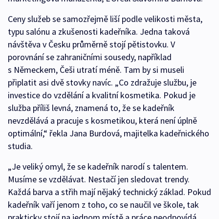
Ceny služeb se samozřejmě liší podle velikosti města,
typu salónu a zkušenosti kadeřníka. Jedna taková
návštěva v Česku průměrně stojí pětistovku. V
porovnání se zahraničními sousedy, například
s Německem, Češi utratí méně. Tam by si museli
připlatit asi dvě stovky navíc. „Co zdražuje službu, je
investice do vzdělání a kvalitní kosmetika. Pokud je
služba příliš levná, znamená to, že se kadeřník
nevzdělává a pracuje s kosmetikou, která není úplně
optimální,“ řekla Jana Burdová, majitelka kadeřnického
studia.
„Je veliký omyl, že se kadeřník narodí s talentem.
Musíme se vzdělávat. Nestačí jen sledovat trendy.
Každá barva a střih mají nějaký technický základ. Pokud
kadeřník vaří jenom z toho, co se naučil ve škole, tak
prakticky stojí na jednom místě a práce neodpovídá