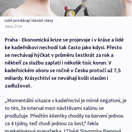
Lidé prodávají vlastní vlasy
Zdroj:
ČT24
Praha - Ekonomická krize se projevuje i v kráse a lidé
ke kadeřníkovi nechodí tak často jako kdysi. Přesto
se nechávají hýčkat v průměru šestkrát za rok a
někteří za službu zaplatí i několik tisíc korun. V
kadeřnickém oboru se ročně v Česku protočí až 7,5
miliardy. Krásychtiví se neváhají kvůli vlasům i
zadlužovat.
„Momentální situace v kadeřnictví je mírně negativní, je
to tím, že interval mezi návštěvami salónu se
prodlužuje. Předtím klientky chodily na barvení jednou
za 4 týdny, teď chodí jednou za šest,“ řekla
marketingová manažerka, L'Oréal Slavomíra Barnová.