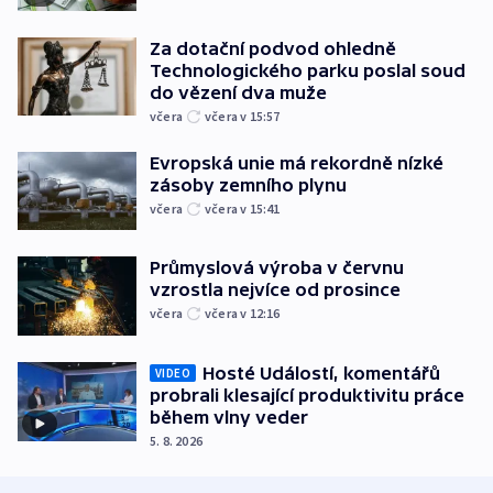
Za dotační podvod ohledně
Technologického parku poslal soud
do vězení dva muže
včera
včera v 15:57
Evropská unie má rekordně nízké
zásoby zemního plynu
včera
včera v 15:41
Průmyslová výroba v červnu
vzrostla nejvíce od prosince
včera
včera v 12:16
Hosté Událostí, komentářů
VIDEO
probrali klesající produktivitu práce
během vlny veder
5. 8. 2026