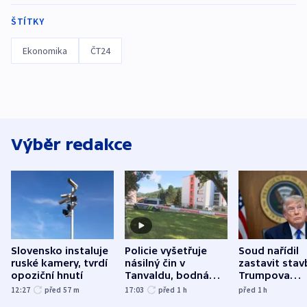
ŠTÍTKY
Ekonomika
ČT24
Výběr redakce
Slovensko instaluje
Policie vyšetřuje
Soud nařídil
ruské kamery, tvrdí
násilný čin v
zastavit stav
opoziční hnutí
Tanvaldu, bodná
Trumpova
zranění při něm
tanečního sá
12:27
před 57
m
17:03
před 1
h
před 1
h
utrpěli tři lidé