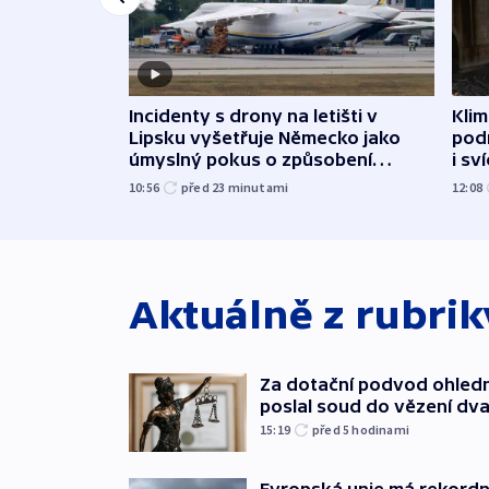
Incidenty s drony na letišti v
Klim
Lipsku vyšetřuje Německo jako
podn
úmyslný pokus o způsobení
i sv
exploze
10:56
před 23
minutami
12:08
Aktuálně z rubri
Za dotační podvod ohled
poslal soud do vězení dv
15:19
před 5
hodinami
Evropská unie má rekordn