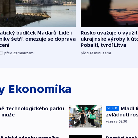
atický budíček Maďarů. Lidé i
Rusko uvažuje o využit
iky šetří, omezuje se doprava
ukrajinské výroby k ú
ícení
Pobaltí, tvrdí Litva
před 29
minutami
před 47
minutami
ky
Ekonomika
ně Technologického parku
Mladí J
VIDEO
a muže
zvládnutí ro
včera v 07:30
ě nízké zásoby zemního
Domácí bank