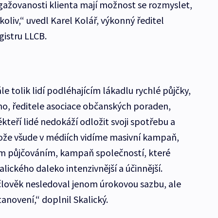
ažovanosti klienta mají možnost se rozmyslet,
koliv,“ uvedl Karel Kolář, výkonný ředitel
istru LLCB.
e tolik lidí podléhajícím lákadlu rychlé půjčky,
ého, ředitele asociace občanských poraden,
teří lidé nedokáží odložit svoji spotřebu a
estože všude v médiích vidíme masivní kampaň,
ím půjčováním, kampaň společností, které
alického daleko intenzivnější a účinnější.
člověk nesledoval jenom úrokovou sazbu, ale
stanovení,“ doplnil Skalický.