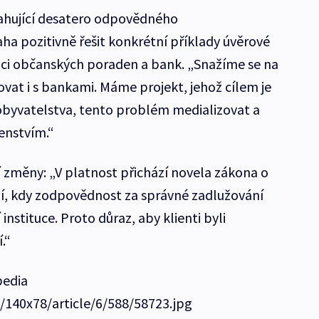
sahující desatero odpovědného
aha pozitivně řešit konkrétní příklady úvěrové
áci občanských poraden a bank. „Snažíme se na
at i s bankami. Máme projekt, jehož cílem je
obyvatelstva, tento problém medializovat a
nstvím.“
í změny: „V platnost přichází novela zákona o
í, kdy zodpovědnost za správné zadlužování
nstituce. Proto důraz, aby klienti byli
.“
pedia
e/140x78/article/6/588/58723.jpg