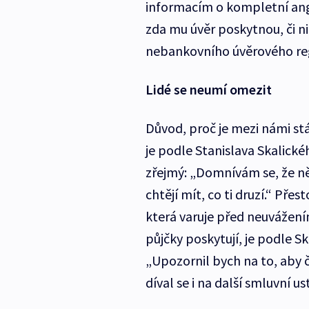
informacím o kompletní ang
zda mu úvěr poskytnou, či ni
nebankovního úvěrového reg
Lidé se neumí omezit
Důvod, proč je mezi námi stál
je podle Stanislava Skalick
zřejmý: „Domnívám se, že něk
chtějí mít, co ti druzí.“ Př
která varuje před neuvážen
půjčky poskytují, je podle Sk
„Upozornil bych na to, aby 
díval se i na další smluvní u