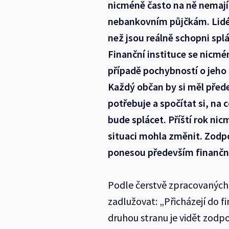
nicméně často na ně nemají 
nebankovním půjčkám. Lidé 
než jsou reálně schopni spl
Finanční instituce se nicmén
případě pochybností o jeho
Každý občan by si měl přede
potřebuje a spočítat si, na 
bude splácet. Příští rok ni
situaci mohla změnit. Zodp
ponesou především finanční
Podle čerstvě zpracovaných 
zadlužovat: „Přicházejí do f
druhou stranu je vidět zodpo