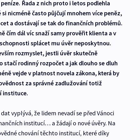
peníze. Řada z nich proto i letos podlehla
si nicméně často půjčují mnohem více peněz,
ácet a dostávají se tak do finančních problémů.
ě čím dál víc snaží samy prověřit klienta a v
 schopnosti splácet mu úvěr neposkytnou.
vším rozmyslet, jestli úvěr skutečně
co stačí rodinný rozpočet a jak dlouho se dluh
cméně vejde v platnost novela zákona, která by
ovědnost za správné zadlužování totiž
 instituce.
dat vyplývá, že lidem nevadí se před Vánoci
inančních institucí… a žádají o nové úvěry. Na
vědné chování těchto institucí, které díky