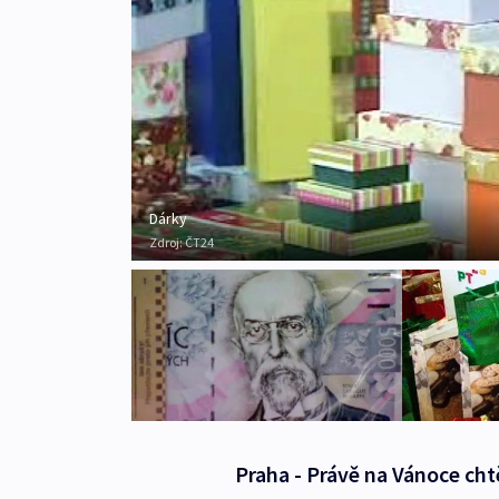
Dárky
Zdroj:
ČT24
Praha - Právě na Vánoce cht