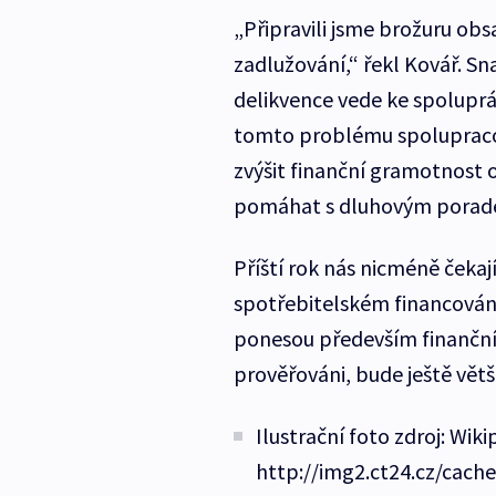
„Připravili jsme brožuru ob
zadlužování,“ řekl Kovář. Sn
delikvence vede ke spolupr
tomto problému spolupracov
zvýšit finanční gramotnost 
pomáhat s dluhovým porade
Příští rok nás nicméně čekaj
spotřebitelském financován
ponesou především finanční i
prověřováni, bude ještě větší
Ilustrační foto zdroj: Wiki
http://img2.ct24.cz/cach