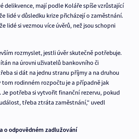
é delikvence, mají podle Koláře spíše vzrůstající
že lidé v důsledku krize přicházejí o zaměstnání.
 že lidé si vezmou více úvěrů, než jsou schopni
vším rozmyslet, jestli úvěr skutečně potřebuje.
tán na úrovni uživatelů bankovního či
řeba si dát na jednu stranu příjmy a na druhou
 v tom rodinném rozpočtu je a případně jak
 Je potřeba si vytvořit finanční rezervu, pokud
událost, třeba ztráta zaměstnání,“ uvedl
ka o odpovědném zadlužování