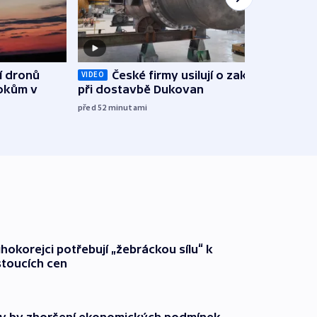
í dronů
České firmy usilují o zakázky
VIDEO
VIDEO
tokům v
při dostavbě Dukovan
stal
Bart
před 52
minutami
před 1
ihokorejci potřebují „žebráckou sílu“ k
stoucích cen
y by zhoršení ekonomických podmínek