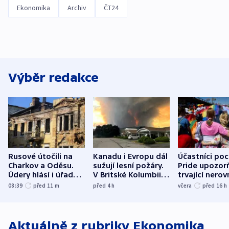
Ekonomika
Archiv
ČT24
Výběr redakce
Rusové útočili na
Kanadu i Evropu dál
Účastníci po
Charkov a Oděsu.
sužují lesní požáry.
Pride upozorň
Údery hlásí i úřady v
V Britské Kolumbii
trvající nerov
Bělgorodu
evakuovali tisíce lidí
společensko
08:39
před 11
m
před 4
h
včera
před 16
h
atmosféru
Aktuálně z rubriky
Ekonomika