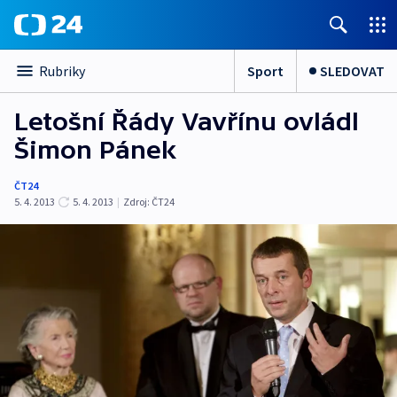
Sport
SLEDOVAT
Rubriky
Letošní Řády Vavřínu ovládl
Šimon Pánek
ČT24
5. 4. 2013
5. 4. 2013
|
Zdroj:
ČT24