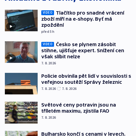
Tlačítko pro snadné vrácení
VIDEO
zboží míří na e-shopy. Byť má
zpoždění
před 5
h
Česko se plynem zásobit
VIDEO
stihne, ujišťuje expert. Snížení cen
však slíbit nelze
7. 8. 2026
Policie obvinila pět lidí v souvislosti s
veřejnou soutěží Správy železnic
7. 8. 2026
7. 8. 2026
Světové ceny potravin jsou na
tříletém maximu, zjistila FAO
7. 8. 2026
Bulharsko končí s cenami v levech.