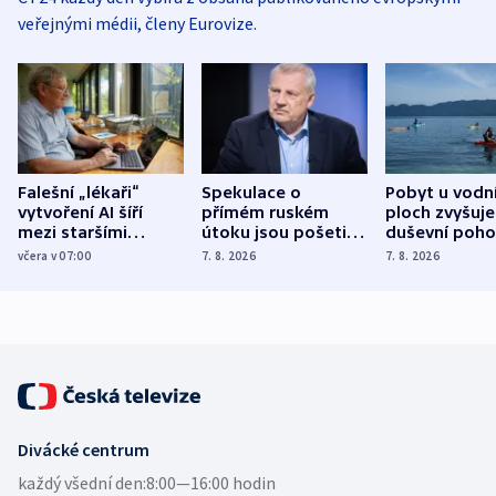
veřejnými médii, členy Eurovize.
Falešní „lékaři“
Spekulace o
Pobyt u vodn
vytvoření AI šíří
přímém ruském
ploch zvyšuje
mezi staršími
útoku jsou pošetilé,
duševní poho
Poláky nebezpečné
míní estonský
ukázala
včera v 07:00
7. 8. 2026
7. 8. 2026
zdravotní rady
bezpečnostní
mezinárodní 
expert
Divácké centrum
každý všední den:
8:00—16:00 hodin