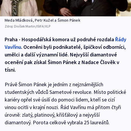
Meda Mládková, Petr Kužel a Šimon Pánek
Zdroj:
Divíšek Martin/ISIFA/VLP
Praha - Hospodářská komora už podruhé rozdala
Řády
Vavřínu
. Oceněni byli podnikatelé, špičkoví odborníci,
umělci a další významní lidé. Nejvyšší diamantové
ocenění pak získal Šimon Pánek z Nadace Člověk v
tísni.
Právě Šimon Pánek je jedním z nejznámějších
studentských vůdců Sametové revoluce. Místo politické
kariéry opřel své úsilí do pomoci lidem, kteří se cizí
vinou ocitli v krajní nouzi. Řád Vavřínu má přitom čtyři
úrovně: zlatý, platinový, křišťálový a nejvyšší
diamantový. Porota celkově vybrala 25 laureátů.