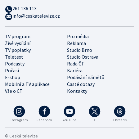
261 136 113
info@ceskatelevize.cz
TV program
Pro média
Živé vysílání
Reklama
TV poplatky
Studio Brno
Teletext
Studio Ostrava
Podcasty
Rada ČT
Počasí
Kariéra
E-shop
Podávání námětů
Mobilní a TV aplikace
Časté dotazy
Vše o ČT
Kontakty
Instagram
Facebook
YouTube
X
Threads
© Česká televize