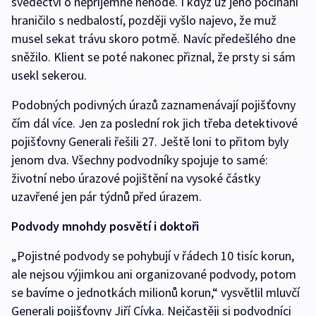
svědectví o nepříjemné nehodě. I když už jeho počínání
hraničilo s nedbalostí, později vyšlo najevo, že muž
musel sekat trávu skoro potmě. Navíc předešlého dne
sněžilo. Klient se poté nakonec přiznal, že prsty si sám
usekl sekerou.
Podobných podivných úrazů zaznamenávají pojišťovny
čím dál více. Jen za poslední rok jich třeba detektivové
pojišťovny Generali řešili 27. Ještě loni to přitom byly
jenom dva. Všechny podvodníky spojuje to samé:
životní nebo úrazové pojištění na vysoké částky
uzavřené jen pár týdnů před úrazem.
Podvody mnohdy posvětí i doktoři
„Pojistné podvody se pohybují v řádech 10 tisíc korun,
ale nejsou výjimkou ani organizované podvody, potom
se bavíme o jednotkách milionů korun,“ vysvětlil mluvčí
Generali pojišťovny Jiří Cívka. Nejčastěji si podvodníci