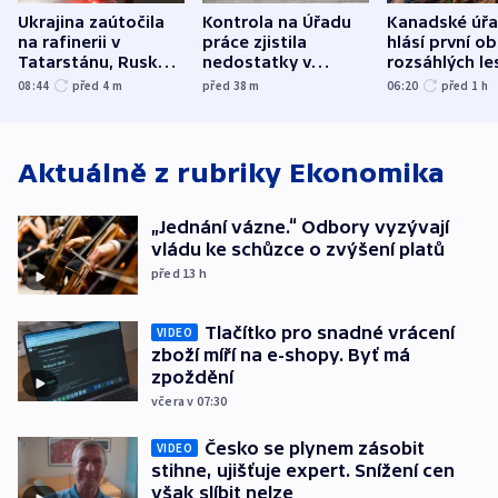
Ukrajina zaútočila
Kontrola na Úřadu
Kanadské úř
na rafinerii v
práce zjistila
hlásí první o
Tatarstánu, Rusko
nedostatky v
rozsáhlých le
udeřilo na Sumy a
účetnictví za 5,6
požárů
08:44
před 4
m
před 38
m
06:20
před 1
h
Oděsu
miliardy
Aktuálně z rubriky
Ekonomika
„Jednání vázne.“ Odbory vyzývají
vládu ke schůzce o zvýšení platů
před 13
h
Tlačítko pro snadné vrácení
VIDEO
zboží míří na e-shopy. Byť má
zpoždění
včera v 07:30
Česko se plynem zásobit
VIDEO
stihne, ujišťuje expert. Snížení cen
však slíbit nelze