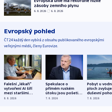
Evropská unie má rekordně nízké
zásoby zemního plynu
6. 8. 2026
6. 8. 2026
Evropský pohled
ČT24 každý den vybírá z obsahu publikovaného evropskými
veřejnými médii, členy Eurovize.
Falešní „lékaři“
Spekulace o
Pobyt u vodn
vytvoření AI šíří
přímém ruském
ploch zvyšuje
mezi staršími
útoku jsou pošetilé,
duševní poho
Poláky nebezpečné
míní estonský
ukázala
8. 8. 2026
7. 8. 2026
7. 8. 2026
zdravotní rady
bezpečnostní
mezinárodní 
expert