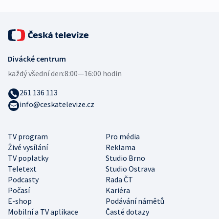
Divácké centrum
každý všední den:
8:00—16:00 hodin
261 136 113
info@ceskatelevize.cz
TV program
Pro média
Živé vysílání
Reklama
TV poplatky
Studio Brno
Teletext
Studio Ostrava
Podcasty
Rada ČT
Počasí
Kariéra
E-shop
Podávání námětů
Mobilní a TV aplikace
Časté dotazy