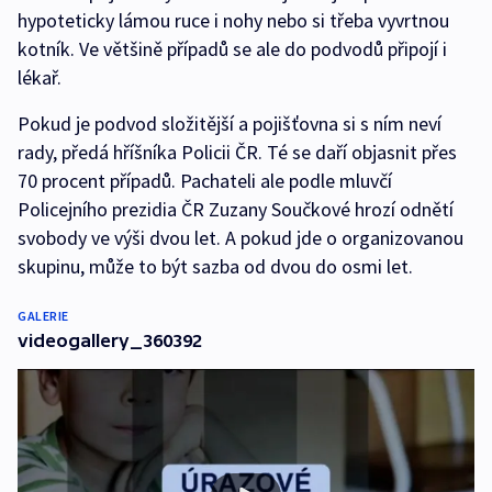
hypoteticky lámou ruce i nohy nebo si třeba vyvrtnou
kotník. Ve většině případů se ale do podvodů připojí i
lékař.
Pokud je podvod složitější a pojišťovna si s ním neví
rady, předá hříšníka Policii ČR. Té se daří objasnit přes
70 procent případů. Pachateli ale podle mluvčí
Policejního prezidia ČR Zuzany Součkové hrozí odnětí
svobody ve výši dvou let. A pokud jde o organizovanou
skupinu, může to být sazba od dvou do osmi let.
GALERIE
videogallery_360392