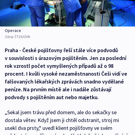
Operace
Zdroj:
ČT24/ÚVN
Praha - České pojišťovny řeší stále více podvodů
v souvislosti s úrazovým pojištěním. Jen za poslední
rok vzrostl počet vymyšlených případů až o 98
procent. I kvůli vysoké nezaměstnanosti Češi vidí ve
falšovaných lékařských zprávách snadno vydělané
peníze. Na prvním místě ale i nadále zůstávají
podvody s pojištěním aut nebo majetku.
„Sekal jsem trávu před domem, ale do sekačky se
dostala větev. Když jsem ji chtěl odstranit, stroj mi
usekl dva prsty,“ uvedl klient pojišťovny ve svém