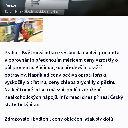
Peníze
Zdroj:
Hynek Glos/isifa/Lidové noviny
Praha – Květnová inflace vyskočila na dvě procenta.
V porovnání s předchozím měsícem ceny vzrostly o
půl procenta. Příčinou jsou především dražší
potraviny. Například ceny pečiva oproti loňsku
vyskočily o třetinu, ceny chleba zrychlily o pětinu.
Na květnové inflaci má svůj podíl i zdražení
nealkoholických nápojů. Informaci dnes přinesl Český
statistický úřad.
Zdražovalo i bydlení, ceny oblečení však šly dolů