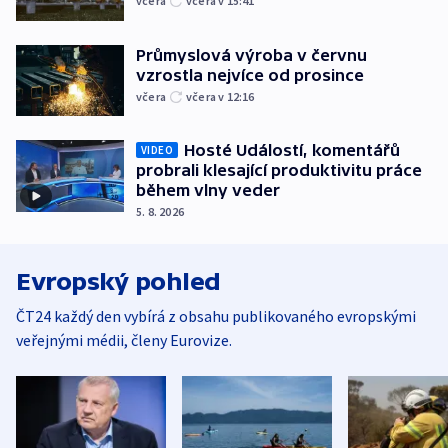
včera
včera v 15:41
Průmyslová výroba v červnu
vzrostla nejvíce od prosince
včera
včera v 12:16
Hosté Událostí, komentářů
VIDEO
probrali klesající produktivitu práce
během vlny veder
5. 8. 2026
Evropský pohled
ČT24 každý den vybírá z obsahu publikovaného evropskými
veřejnými médii, členy Eurovize.