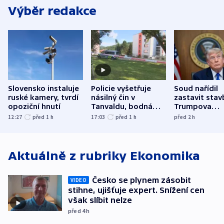
Výběr redakce
Slovensko instaluje
Policie vyšetřuje
Soud nařídil
ruské kamery, tvrdí
násilný čin v
zastavit stav
opoziční hnutí
Tanvaldu, bodná
Trumpova
zranění při něm
tanečního sá
12:27
před 1
h
17:03
před 1
h
před 2
h
utrpěli tři lidé
Aktuálně z rubriky
Ekonomika
Česko se plynem zásobit
VIDEO
stihne, ujišťuje expert. Snížení cen
však slíbit nelze
před 4
h