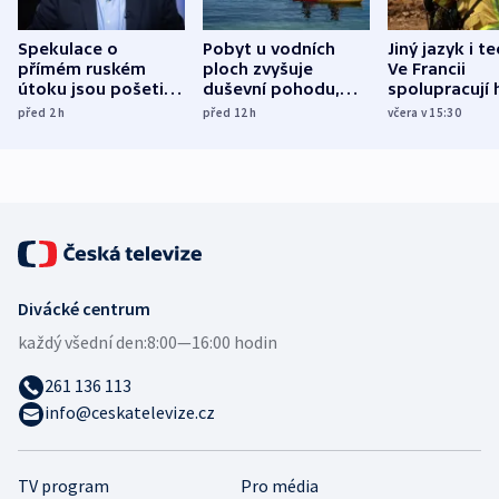
Spekulace o
Pobyt u vodních
Jiný jazyk i t
přímém ruském
ploch zvyšuje
Ve Francii
útoku jsou pošetilé,
duševní pohodu,
spolupracují h
míní estonský
ukázala
různých zemí
před 2
h
před 12
h
včera v 15:30
bezpečnostní
mezinárodní studie
expert
Divácké centrum
každý všední den:
8:00—16:00 hodin
261 136 113
info@ceskatelevize.cz
TV program
Pro média