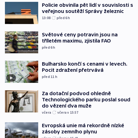
Policie obvinila pět lidí v souvislosti s
veřejnou soutěží Správy železnic
13:08
před 6
h
Světové ceny potravin jsou na
tříletém maximu, zjistila FAO
před 6
h
Bulharsko končí s cenami v levech.
Pocit zdražení přetrvává
před 11
h
Za dotační podvod ohledně
Technologického parku poslal soud
do vězení dva muže
včera
včera v 15:57
Evropská unie má rekordně nízké
zásoby zemního plynu