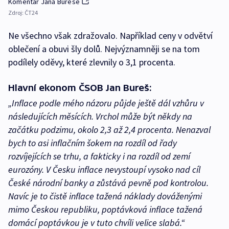
Komentář Jana Bureše
Zdroj:
ČT24
Ne všechno však zdražovalo. Například ceny v odvětví
oblečení a obuvi šly dolů. Nejvýznamněji se na tom
podílely oděvy, které zlevnily o 3,1 procenta.
Hlavní ekonom ČSOB Jan Bureš:
„Inflace podle mého názoru půjde ještě dál vzhůru v
následujících měsících. Vrchol může být někdy na
začátku podzimu, okolo 2,3 až 2,4 procenta. Nenazval
bych to asi inflačním šokem na rozdíl od řady
rozvíjejících se trhu, a fakticky i na rozdíl od zemí
eurozóny. V Česku inflace nevystoupí vysoko nad cíl
České národní banky a zůstává pevně pod kontrolou.
Navíc je to čistě inflace tažená náklady dováženými
mimo Českou republiku, poptávková inflace tažená
domácí poptávkou je v tuto chvíli velice slabá.“