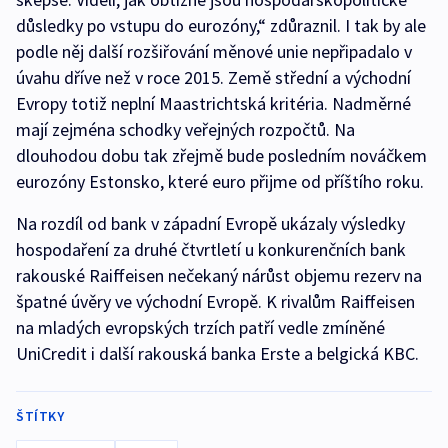
důsledky po vstupu do eurozóny,“ zdůraznil. I tak by ale
podle něj další rozšiřování měnové unie nepřipadalo v
úvahu dříve než v roce 2015. Země střední a východní
Evropy totiž neplní Maastrichtská kritéria. Nadměrné
mají zejména schodky veřejných rozpočtů. Na
dlouhodou dobu tak zřejmě bude posledním nováčkem
eurozóny Estonsko, které euro přijme od příštího roku.
Na rozdíl od bank v západní Evropě ukázaly výsledky
hospodaření za druhé čtvrtletí u konkurenčních bank
rakouské Raiffeisen nečekaný nárůst objemu rezerv na
špatné úvěry ve východní Evropě. K rivalům Raiffeisen
na mladých evropských trzích patří vedle zmíněné
UniCredit i další rakouská banka Erste a belgická KBC.
ŠTÍTKY