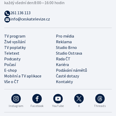
každý všední den:
8:00—16:00 hodin
261 136 113
info@ceskatelevize.cz
TV program
Pro média
Živé vysílání
Reklama
TV poplatky
Studio Brno
Teletext
Studio Ostrava
Podcasty
Rada ČT
Počasí
Kariéra
E-shop
Podávání námětů
Mobilní a TV aplikace
Časté dotazy
Vše o ČT
Kontakty
Instagram
Facebook
YouTube
X
Threads