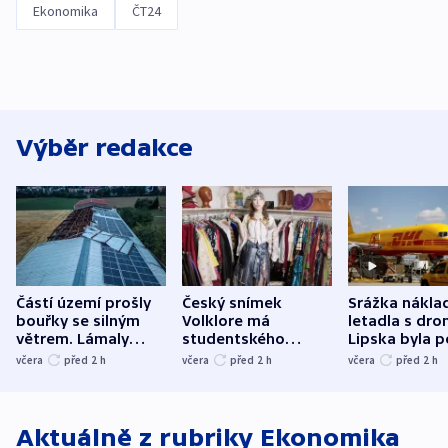
Ekonomika
ČT24
Výběr redakce
Částí území prošly
Český snímek
Srážka nákla
bouřky se silným
Volklore má
letadla s dr
větrem. Lámaly
studentského
Lipska byla p
stromy a poničily
Oscara, zabojuje o
německého mi
včera
před 2
h
včera
před 2
h
včera
před 2
h
střechu
cenu za krátký film
hybridní útok
Aktuálně z rubriky
Ekonomika