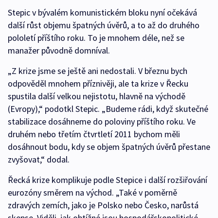
Stepic v bývalém komunistickém bloku nyní očekává
další růst objemu špatných úvěrů, a to až do druhého
pololetí příštího roku. To je mnohem déle, než se
manažer původně domníval.
„Z krize jsme se ještě ani nedostali. V březnu bych
odpověděl mnohem příznivěji, ale ta krize v Řecku
spustila další velkou nejistotu, hlavně na východě
(Evropy),“ podotkl Stepic. „Budeme rádi, když skutečné
stabilizace dosáhneme do poloviny příštího roku. Ve
druhém nebo třetím čtvrtletí 2011 bychom měli
dosáhnout bodu, kdy se objem špatných úvěrů přestane
zvyšovat,“ dodal.
Řecká krize komplikuje podle Stepice i další rozšiřování
eurozóny směrem na východ. „Také v poměrně
zdravých zemích, jako je Polsko nebo Česko, narůstá
skepse. Viděli, jak obtížné jsou hospodářskopolitické