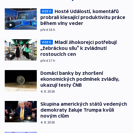
Hosté Událostí, komentářů
VIDEO
probrali klesající produktivitu práce
během vlny veder
před 16
h
Mladí Jihokorejci potřebují
VIDEO
„žebráckou sílu“ k zvládnutí
rostoucích cen
před 17
h
Domácí banky by zhoršení
ekonomických podmínek zvládly,
ukazují testy ČNB
4. 8. 2026
Skupina amerických států vedených
demokraty žaluje Trumpa kvůli
novým clům
4. 8. 2026