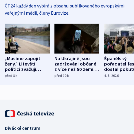
ČT24 každý den vybírá z obsahu publikovaného evropskými
veřejnými médii, členy Eurovize.
„Musíme zapojit
Na Ukrajině jsou
Španělský
ženy.“ Litevští
zadržováni občané
pořadatel fes
politici zvažují
z více než 50 zemí.
dostal pokut
dohodu o
Bojovali na straně
nekalé prakti
před 8
h
před 10
h
4. 8. 2026
demografii
Ruska
Divácké centrum