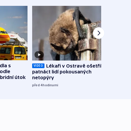
dla s
Lékaři v Ostravě ošetřili už
Koali
VIDEO
podle
patnáct lidí pokousaných
novel
bridní útok
netopýry
zájm
před 4
hodinami
před 5