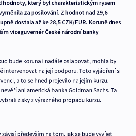
d hodnoty, který byl charakteristickým rysem
vyměnila za posilování. Z hodnot nad 29,6
tupně dostala až ke 28,5 CZK/EUR. Koruně dnes
ším viceguvernér České národní banky
okud bude koruna i nadále oslabovat, mohla by
 intervenovat na její podporu. Toto vyjádření si
rvenci, a to se hned projevilo na jejím kurzu.
ž nevěří ani americká banka Goldman Sachs. Ta
vybrali zisky z výrazného propadu kurzu.
 závisí především na tom, jak se bude vyvíjet