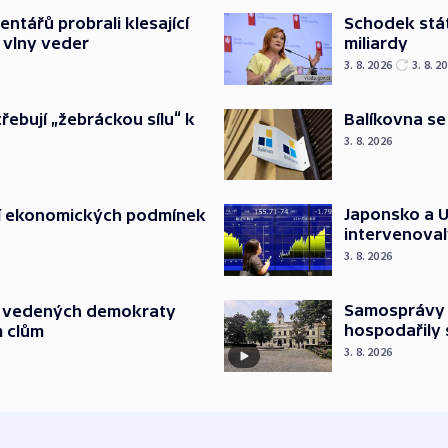
ntářů probrali klesající
Schodek stát
 vlny veder
miliardy
3. 8. 2026
3. 8. 2
třebují „žebráckou sílu“ k
Balíkovna se
3. 8. 2026
Japonsko a U
í ekonomických podmínek
intervenoval
3. 8. 2026
Samosprávy r
ů vedených demokraty
hospodařily
m clům
3. 8. 2026