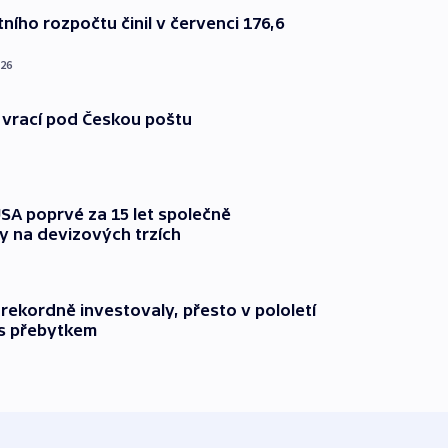
ního rozpočtu činil v červenci 176,6
026
 vrací pod Českou poštu
SA poprvé za 15 let společně
y na devizových trzích
ekordně investovaly, přesto v pololetí
 s přebytkem