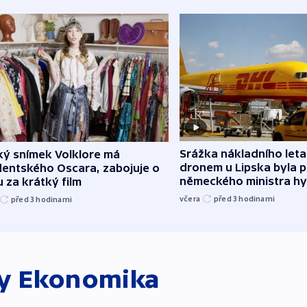
Srážka nákladního leta
ký snímek Volklore má
dronem u Lipska byla 
dentského Oscara, zabojuje o
německého ministra hy
 za krátký film
včera
před 3
hodinami
před 3
hodinami
ky
Ekonomika