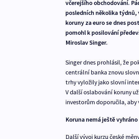
včerejšího obchodování. Pá
posledních několika týdnů, 
koruny za euro se dnes pos
pomohl k posilování předev
Miroslav Singer.
Singer dnes prohlásil, že p
centrální banka znovu slovně
trhy vyložily jako slovní inte
V další oslabování koruny u
investorům doporučila, aby 
Koruna nemá ještě vyhráno
Další vývoj kurzu české měny