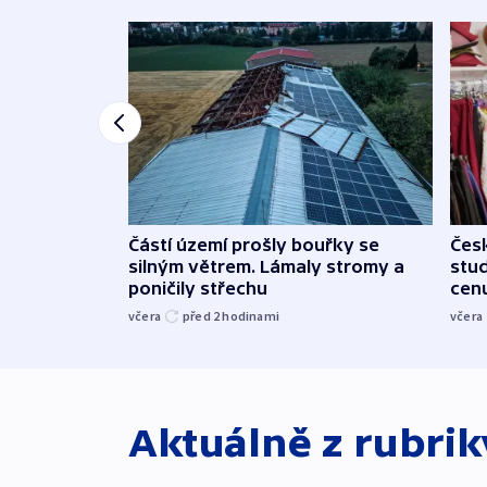
Částí území prošly bouřky se
Čes
silným větrem. Lámaly stromy a
stu
poničily střechu
cenu
včera
před 2
hodinami
včera
Aktuálně z rubri