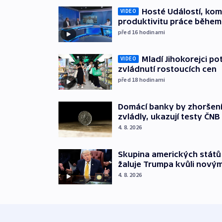
Hosté Událostí, kome
VIDEO
produktivitu práce během
před 16
hodinami
Mladí Jihokorejci po
VIDEO
zvládnutí rostoucích cen
před 18
hodinami
Domácí banky by zhoršen
zvládly, ukazují testy ČNB
4. 8. 2026
Skupina amerických stát
žaluje Trumpa kvůli nový
4. 8. 2026