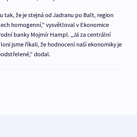
hu tak, že je stejná od Jadranu po Balt, region
tech homogenní,“ vysvětloval v Ekonomice
rodní banky Mojmír Hampl. „Já za centrální
 loni jsme říkali, že hodnocení naší ekonomiky je
podstřelené,“ dodal.