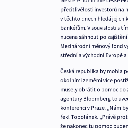
Některé nominálie české ek
přecitlivělosti investorů na
v těchto dnech hledá jejich k
bankéřům. V souvislosti s t
nucena sáhnout po zajištění 
Mezinárodní měnový fond vyz
střední a východní Evropě a
Česká republika by mohla pot
okolními zeměmi více postižen
musely obrátit o pomoc do za
agentury Bloomberg to uved
konferenci v Praze. „Nám by 
řekl Topolánek. „Právě proto
že nakonec tu pomoc budeme