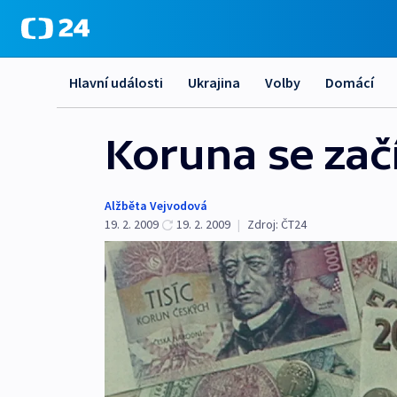
Hlavní události
Ukrajina
Volby
Domácí
Koruna se zač
Alžběta Vejvodová
19. 2. 2009
19. 2. 2009
|
Zdroj:
ČT24