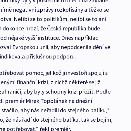
onomiky byly v posledních dnech na základě
 mírně negativní zprávy rozkolísány a těžko se
otva. Nelíbí se to politikům, nelíbí se to ani
ím dokonce hrozí, že Česká republika bude
od nějaké vyšší instituce. Dnes například
val Evropskou unii, aby nepodcenila dění ve
 indikovala příslušnou podporu.
řebovat pomoc, jelikož ji investoři spojují s
ými finanční krizí, z nichž některé se již
hraničí, aby byly schopny krizi přežít. Podle
l premiér Mirek Topolánek na dnešní
stačilo, aby nás neřadili do stejného balíku,“
, že nás řadí do stejného balíku, tak se bojím,
 potřebovat,“ řekl premiér.