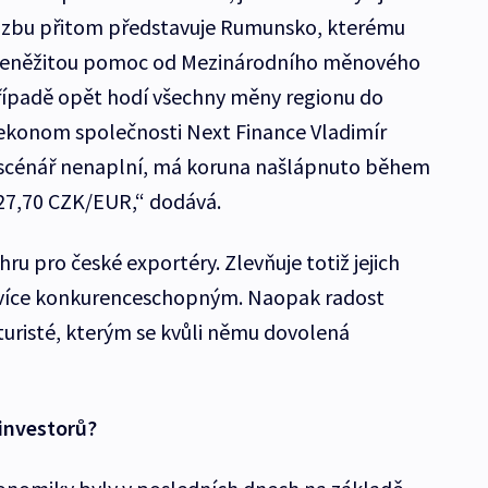
hrozbu přitom představuje Rumunsko, kterému
 peněžitou pomoc od Mezinárodního měnového
řípadě opět hodí všechny měny regionu do
 ekonom společnosti Next Finance Vladimír
o scénář nenaplní, má koruna našlápnuto během
 27,70 CZK/EUR,“ dodává.
ru pro české exportéry. Zlevňuje totiž jejich
iní více konkurenceschopným. Naopak radost
turisté, kterým se kvůli němu dovolená
 investorů?