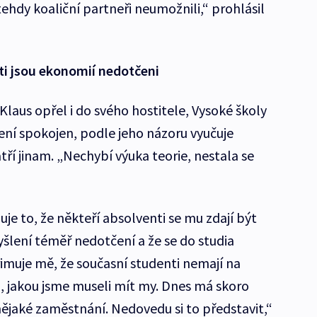
ehdy koaliční partneři neumožnili,“ prohlásil
ti jsou ekonomií nedotčeni
laus opřel i do svého hostitele, Vysoké školy
není spokojen, podle jeho názoru vyučuje
ří jinam. „Nechybí výuka teorie, nestala se
uje to, že někteří absolventi se mu zdají být
ení téměř nedotčení a že se do studia
imuje mě, že současní studenti nemají na
, jakou jsme museli mít my. Dnes má skoro
nějaké zaměstnání. Nedovedu si to představit,“