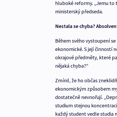
hluboké reformy. „Jemu to t
ministerský předseda.
Nestala se chyba? Absolven
Během svého vystoupení se K
ekonomické. S její činností 
okrajové předměty, které pat
nějaká chyba?“
Zmínil, že ho občas zneklidň
ekonomickým způsobem myšl
dostatečně nevnořují. „Depr
studium stejnou koncentraci
každý student vedle studia 