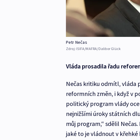
Petr Nečas
Zdroj:
ISIFA/MAFRA/Dalibor Glück
Vláda prosadila řadu reforem
Nečas kritiku odmítl, vláda 
reformních změn, i když v 
politický program vlády oceň
nejnižšími úroky státních dlu
můj program,“ sdělil Nečas. 
jaké to je vládnout v křehké 