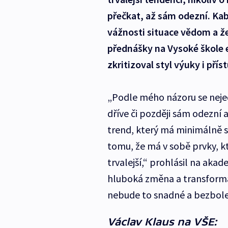
přečkat, až sám odezní. Kab
vážnosti situace vědom a že
přednášky na Vysoké škole e
zkritizoval styl výuky i pří
„Podle mého názoru se nejed
dříve či později sám odezní 
trend, který má minimálně 
tomu, že má v sobě prvky, kt
trvalejší,“ prohlásil na aka
hluboká změna a transformac
nebude to snadné a bezbole
Václav Klaus na VŠE: