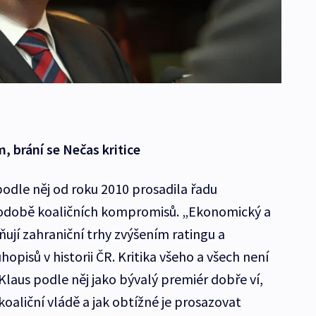
, brání se Nečas kritice
podle něj od roku 2010 prosadila řadu
podobě koaličních kompromisů. „Ekonomický a
ují zahraniční trhy zvýšením ratingu a
hopisů v historii ČR. Kritika všeho a všech není
Klaus podle něj jako bývalý premiér dobře ví,
koaliční vládě a jak obtížné je prosazovat