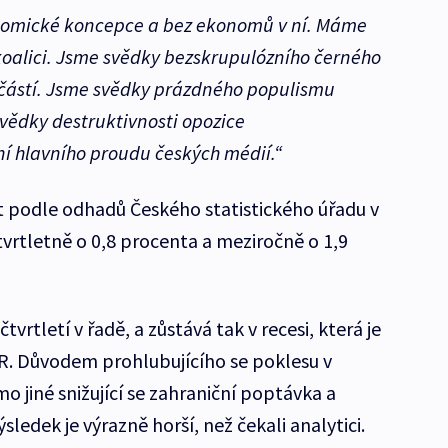
nomické koncepce a bez ekonomů v ní. Máme
oalici. Jsme svědky bezskrupulózního černého
h částí. Jsme svědky prázdného populismu
vědky destruktivnosti opozice
í hlavního proudu českých médií.“
 podle odhadů Českého statistického úřadu v
tvrtletně o 0,8 procenta a meziročně o 1,9
vrtletí v řadě, a zůstává tak v recesi, která je
ČR. Důvodem prohlubujícího se poklesu v
o jiné snižující se zahraniční poptávka a
ledek je výrazně horší, než čekali analytici.