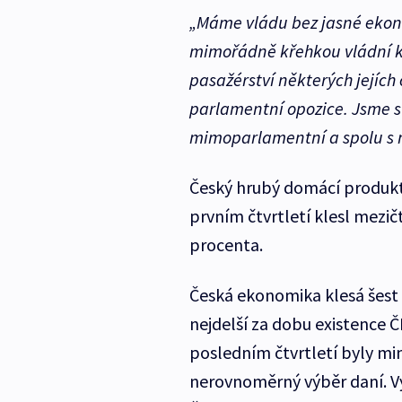
„Máme vládu bez jasné eko
mimořádně křehkou vládní k
pasažérství některých jejíc
parlamentní opozice. Jsme s
mimoparlamentní a spolu s n
Český hrubý domácí produkt
prvním čtvrtletí klesl mezič
procenta.
Česká ekonomika klesá šest čt
nejdelší za dobu existence 
posledním čtvrtletí byly mim
nerovnoměrný výběr daní. Výs