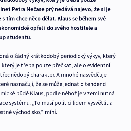
inet Petra Nečase prý nedává najevo, že si je
 s tím chce něco dělat. Klaus se během své
konomické opřel i do svého hostitele a
stup studentů.
ná o žádný krátkodobý periodický výkyv, který
a který je třeba pouze přečkat, ale o evidentní
střednědobý charakter. A mnohé nasvědčuje
eré naznačují, že se může jednat o tendenci
demické půdě Klaus, podle něhož je v zemi nutná
e systému. „To musí politici lidem vysvětlit a
stné východisko,“ míní.