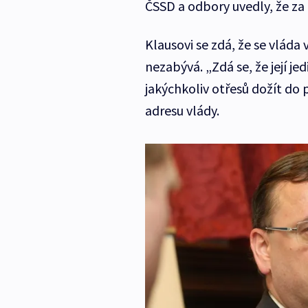
ČSSD a odbory uvedly, že za
Klausovi se zdá, že se vláda 
nezabývá. „Zdá se, že její je
jakýchkoliv otřesů dožít do 
adresu vlády.