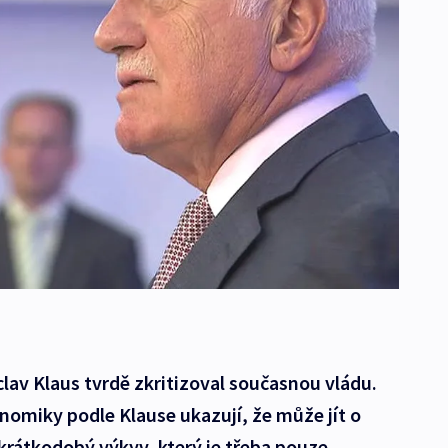
clav Klaus tvrdě zkritizoval současnou vládu.
nomiky podle Klause ukazují, že může jít o
o krátkodobý výkyv, který je třeba pouze