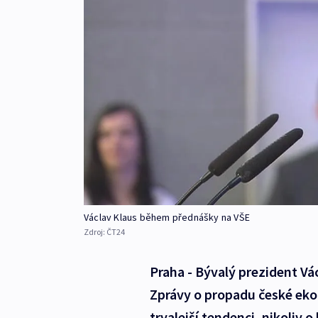
Václav Klaus během přednášky na VŠE
Zdroj:
ČT24
Praha - Bývalý prezident Vá
Zprávy o propadu české eko
trvalejší tendenci, nikoliv 