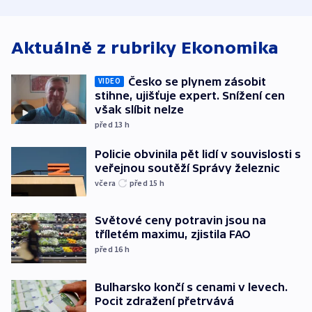
ministerstvo
stadion
Rusko
Aktuálně z rubriky
Ekonomika
Česko se plynem zásobit
VIDEO
stihne, ujišťuje expert. Snížení cen
však slíbit nelze
před 13
h
Policie obvinila pět lidí v souvislosti s
veřejnou soutěží Správy železnic
včera
před 15
h
Světové ceny potravin jsou na
tříletém maximu, zjistila FAO
před 16
h
Bulharsko končí s cenami v levech.
Pocit zdražení přetrvává