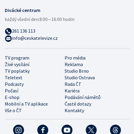
Divácké centrum
každý všední den:
8:00—16:00 hodin
261 136 113
info@ceskatelevize.cz
TV program
Pro média
Živé vysílání
Reklama
TV poplatky
Studio Brno
Teletext
Studio Ostrava
Podcasty
Rada ČT
Počasí
Kariéra
E-shop
Podávání námětů
Mobilní a TV aplikace
Časté dotazy
Vše o ČT
Kontakty