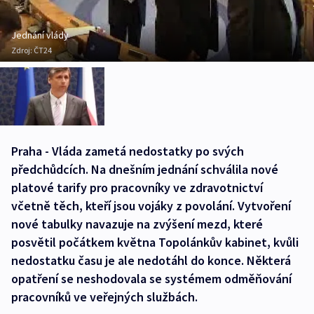
Jednání vlády
Zdroj:
ČT24
Praha - Vláda zametá nedostatky po svých
předchůdcích. Na dnešním jednání schválila nové
platové tarify pro pracovníky ve zdravotnictví
včetně těch, kteří jsou vojáky z povolání. Vytvoření
nové tabulky navazuje na zvýšení mezd, které
posvětil počátkem května Topolánkův kabinet, kvůli
nedostatku času je ale nedotáhl do konce. Některá
opatření se neshodovala se systémem odměňování
pracovníků ve veřejných službách.