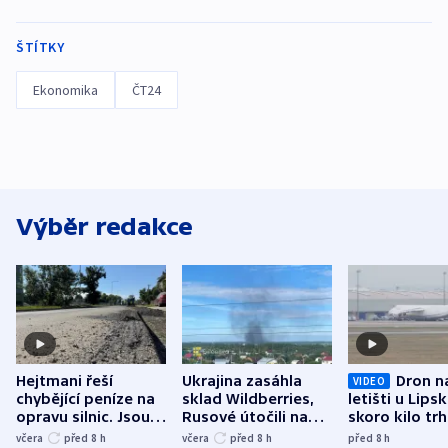
ŠTÍTKY
Ekonomika
ČT24
Výběr redakce
Hejtmani řeší
Ukrajina zasáhla
Dron n
VIDEO
chybějící peníze na
sklad Wildberries,
letišti u Lips
opravu silnic. Jsou
Rusové útočili na
skoro kilo trh
nenárokové, namítá
trh, hasiče či
indicie ukazuj
včera
před 8
h
včera
před 8
h
před 8
h