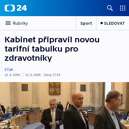
Sport
SLEDOVAT
Rubriky
Kabinet připravil novou
tarifní tabulku pro
zdravotníky
ČT24
22. 6. 2009
22. 6. 2009
|
Zdroj:
ČT24