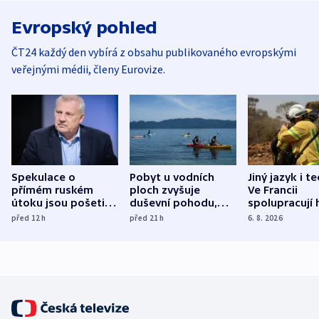
Evropský pohled
ČT24 každý den vybírá z obsahu publikovaného evropskými
veřejnými médii, členy Eurovize.
Spekulace o
Pobyt u vodních
Jiný jazyk i t
přímém ruském
ploch zvyšuje
Ve Francii
útoku jsou pošetilé,
duševní pohodu,
spolupracují h
míní estonský
ukázala
různých zemí
před 12
h
před 21
h
6. 8. 2026
bezpečnostní
mezinárodní studie
expert