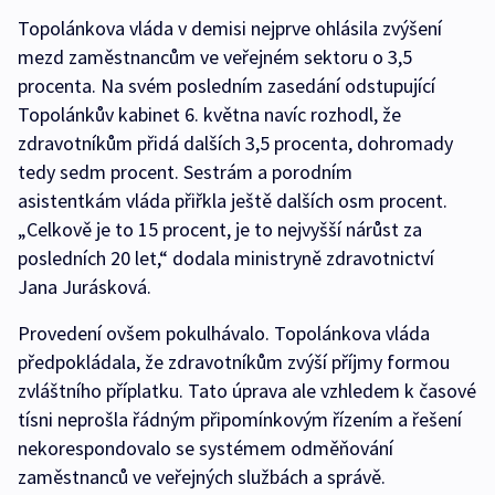
Topolánkova vláda v demisi nejprve ohlásila zvýšení
mezd zaměstnancům ve veřejném sektoru o 3,5
procenta. Na svém posledním zasedání odstupující
Topolánkův kabinet 6. května navíc rozhodl, že
zdravotníkům přidá dalších 3,5 procenta, dohromady
tedy sedm procent. Sestrám a porodním
asistentkám vláda přiřkla ještě dalších osm procent.
„Celkově je to 15 procent, je to nejvyšší nárůst za
posledních 20 let,“ dodala ministryně zdravotnictví
Jana Jurásková.
Provedení ovšem pokulhávalo. Topolánkova vláda
předpokládala, že zdravotníkům zvýší příjmy formou
zvláštního příplatku. Tato úprava ale vzhledem k časové
tísni neprošla řádným připomínkovým řízením a řešení
nekorespondovalo se systémem odměňování
zaměstnanců ve veřejných službách a správě.