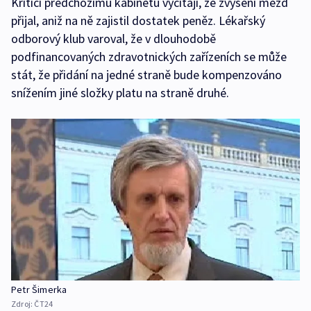
Kritici předchozímu kabinetu vyčítají, že zvýšení mezd
přijal, aniž na ně zajistil dostatek peněz. Lékařský
odborový klub varoval, že v dlouhodobě
podfinancovaných zdravotnických zařízeních se může
stát, že přidání na jedné straně bude kompenzováno
snížením jiné složky platu na straně druhé.
Petr Šimerka
Zdroj:
ČT24