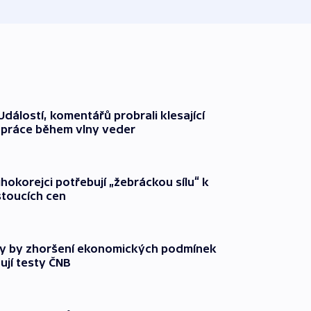
dálostí, komentářů probrali klesající
 práce během vlny veder
ihokorejci potřebují „žebráckou sílu“ k
stoucích cen
y by zhoršení ekonomických podmínek
ují testy ČNB