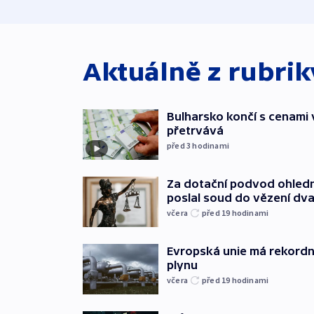
Aktuálně z rubri
Bulharsko končí s cenami 
přetrvává
před 3
hodinami
Za dotační podvod ohled
poslal soud do vězení dv
včera
před 19
hodinami
Evropská unie má rekordn
plynu
včera
před 19
hodinami