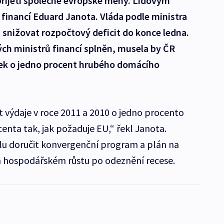
řijetí společné evropské měny. Lidovým
 financí Eduard Janota. Vláda podle ministra
snižovat rozpočtový deficit do konce ledna.
ch ministrů financí splněn, musela by ČR
ek o jedno procent hrubého domácího
t výdaje v roce 2011 a 2010 o jedno procento
centa tak, jak požaduje EU,“ řekl Janota.
elu doručit konvergenční program a plán na
m hospodářském růstu po odeznění recese.