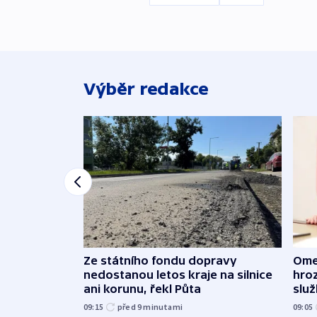
Výběr redakce
Ome
Ze státního fondu dopravy
hroz
nedostanou letos kraje na silnice
slu
ani korunu, řekl Půta
09:05
09:15
před 9
minutami