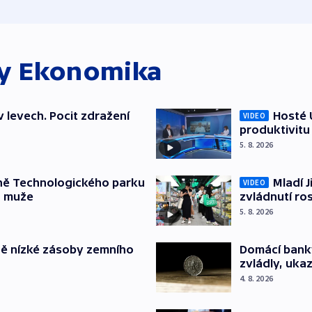
ky
Ekonomika
v levech. Pocit zdražení
Hosté U
VIDEO
produktivitu
5. 8. 2026
ně Technologického parku
Mladí J
VIDEO
a muže
zvládnutí ro
5. 8. 2026
ě nízké zásoby zemního
Domácí bank
zvládly, ukaz
4. 8. 2026