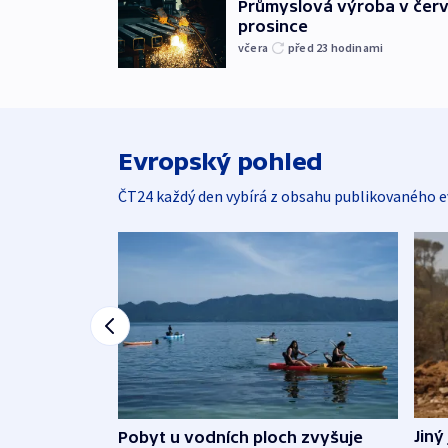
Průmyslová výroba v červ
prosince
včera
před 23
hodinami
Evropský pohled
ČT24 každý den vybírá z obsahu publikovaného e
Jiný
Pobyt u vodních ploch zvyšuje