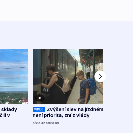
 sklady
Zvýšení slev na jízdném teď
Opil
VIDEO
ili v
není priorita, zní z vlády
vozid
stře
před 4
hodinami
před 5