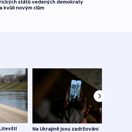
rických států vedených demokraty
a kvůli novým clům
Litevští
Na Ukrajině jsou zadržováni
Španě