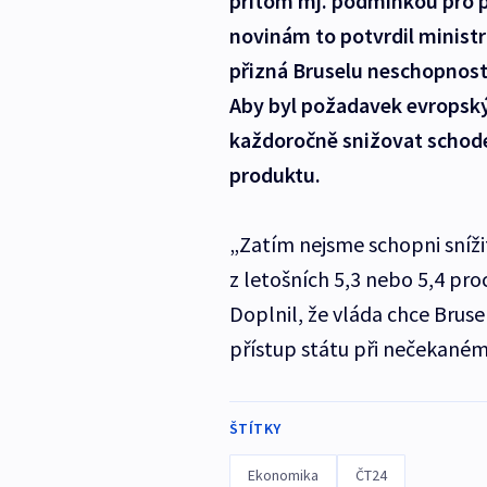
přitom mj. podmínkou pro p
novinám to potvrdil ministr
přizná Bruselu neschopnost 
Aby byl požadavek evropský
každoročně snižovat schod
produktu.
„Zatím nejsme schopni sníži
z letošních 5,3 nebo 5,4 pro
Doplnil, že vláda chce Brus
přístup státu při nečekané
ŠTÍTKY
Ekonomika
ČT24