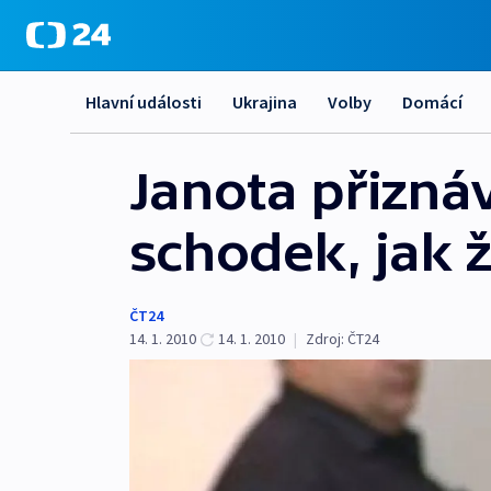
Hlavní události
Ukrajina
Volby
Domácí
Janota přizná
schodek, jak 
ČT24
14. 1. 2010
14. 1. 2010
|
Zdroj:
ČT24