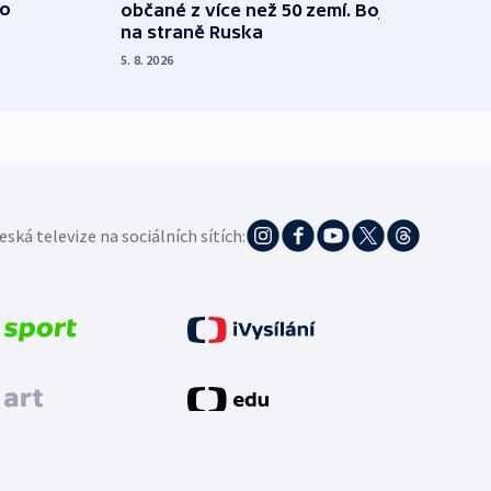
 o
občané z více než 50 zemí. Bojovali
dosta
na straně Ruska
4. 8. 20
5. 8. 2026
eská televize na sociálních sítích: