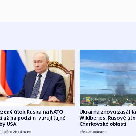
zený útok Ruska na NATO
Ukrajina znovu zasáhla
í už na podzim, varují tajné
Wildberies. Rusové útoč
žby USA
Charkovské oblasti
před 2
hodinami
před 2
hodinami