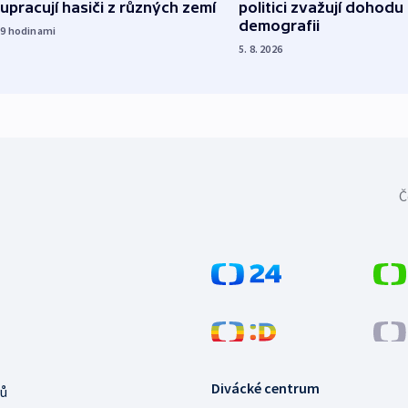
upracují hasiči z různých zemí
politici zvažují dohodu
demografii
19
hodinami
5. 8. 2026
Č
Divácké centrum
ů