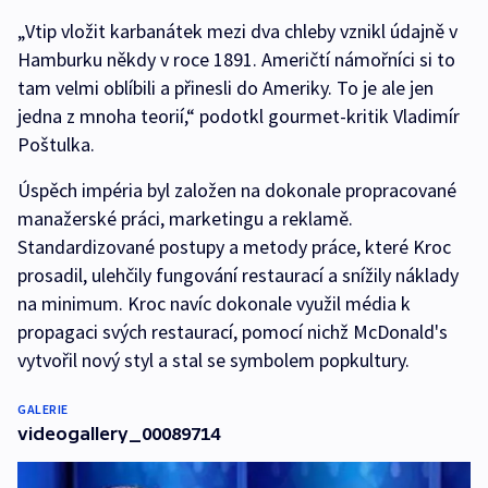
„Vtip vložit karbanátek mezi dva chleby vznikl údajně v
Hamburku někdy v roce 1891. Američtí námořníci si to
tam velmi oblíbili a přinesli do Ameriky. To je ale jen
jedna z mnoha teorií,“ podotkl gourmet-kritik Vladimír
Poštulka.
Úspěch impéria byl založen na dokonale propracované
manažerské práci, marketingu a reklamě.
Standardizované postupy a metody práce, které Kroc
prosadil, ulehčily fungování restaurací a snížily náklady
na minimum. Kroc navíc dokonale využil média k
propagaci svých restaurací, pomocí nichž McDonald's
vytvořil nový styl a stal se symbolem popkultury.
GALERIE
videogallery_00089714