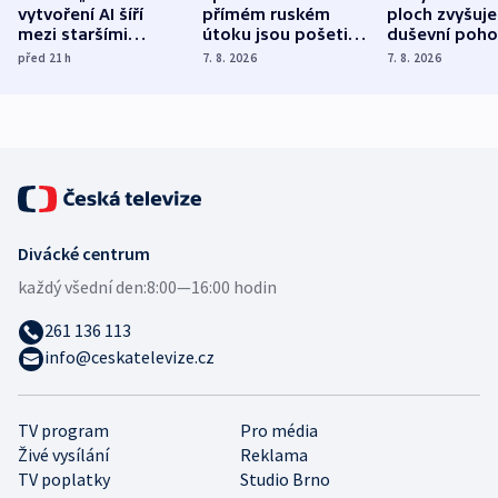
vytvoření AI šíří
přímém ruském
ploch zvyšuje
mezi staršími
útoku jsou pošetilé,
duševní poho
Poláky nebezpečné
míní estonský
ukázala
před 21
h
7. 8. 2026
7. 8. 2026
zdravotní rady
bezpečnostní
mezinárodní 
expert
Divácké centrum
každý všední den:
8:00—16:00 hodin
261 136 113
info@ceskatelevize.cz
TV program
Pro média
Živé vysílání
Reklama
TV poplatky
Studio Brno