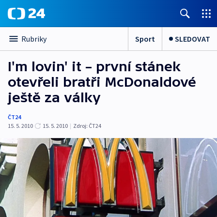
Sport
SLEDOVAT
Rubriky
I'm lovin' it – první stánek
otevřeli bratři McDonaldové
ještě za války
ČT24
15. 5. 2010
15. 5. 2010
|
Zdroj:
ČT24