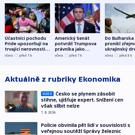
Účastníci pochodu
Americký Senát
Do Bulharska
Pride upozorňují na
potvrdil Trumpova
pronikl zřejm
trvající nerovnosti i
právníka jako
ukrajinský dr
společenskou
ministra
explodoval k
včera
před 7
h
včera
před 7
h
včera
před 8
h
atmosféru
spravedlnosti
od plynovod
Aktuálně z rubriky
Ekonomika
Česko se plynem zásobit
VIDEO
stihne, ujišťuje expert. Snížení cen
však slíbit nelze
7. 8. 2026
Policie obvinila pět lidí v souvislosti s
veřejnou soutěží Správy železnic