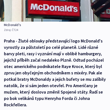
McDonald's
Zdroj:
ČT24
Praha - Žluté oblouky představující logo McDonald's
vyrostly za půlstoletí po celé planetě. Lidé různé
barvy pleti, rasy i vyznání mají v oblibě hamburgery,
jejichž příběh začal nedaleko Plzně. Odtud pocházel
otec amerického podnikatele Raye Kroce, který byl
zprvu jen obyčejným obchodníkem s mixéry. Pak ale
potkal bratry McDonaldy a jejich bufety se mu zalíbily
natolik, že si sám jeden otevřel. Pro Američany je
mužem, který doslova změnil Spojené státy. Řadí se
po bok velikánů typu Henryho Forda či Johna
Rockfellera.