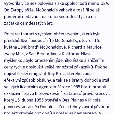
vytvořila více než polovina zisku společnosti mimo USA.
Do Evropy přišel McDonald's váhavě a rozšířil se až
poměrně nedávno - na konci sedmdesátých a na
začátku osmdesátých let.
První restauraci s rychlým občerstvením, která byla
předchůdkyní budoucí sítě McDonald's, otevřeli 15.
května 1940 bratři McDonaldové, Richard a Maurice
zvaný Mac, v San Bernardinu v Kalifornii. Hlavní
myšlenkou bylo omezením jídelního lístku a snížením
ceny rychle obsloužit velké množství zákazníků. Pak se
objevil český emigrant Ray Kroc, kterého zaujal
efektivní způsob obsluhy, a tak se s bratry dohodl a stal
se jejich licenčním agentem. V roce 1955 bratři prodali
exkluzivní právo k provozování restaurací právě Krocovi,
který 15. dubna 1955 otevřel v Des Plaines v Illinois
první restauraci McDonald's. Zcela tehdy zavrhl původní
projekt prodeje hot dogů a přešel na hamburgery. V