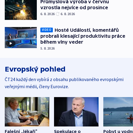
Průmyslová výroba v červnu
vzrostla nejvíce od prosince
6. 8. 2026
6. 8. 2026
Hosté Událostí, komentářů
VIDEO
probrali klesající produktivitu práce
během vlny veder
5. 8. 2026
Evropský pohled
ČT24 každý den vybírá z obsahu publikovaného evropskými
veřejnými médii, členy Eurovize.
Falešní „lékaři“
Spekulace o
Pobyt u vodn