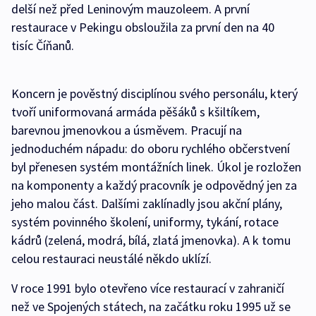
delší než před Leninovým mauzoleem. A první
restaurace v Pekingu obsloužila za první den na 40
tisíc Číňanů.
Koncern je pověstný disciplínou svého personálu, který
tvoří uniformovaná armáda pěšáků s kšiltíkem,
barevnou jmenovkou a úsměvem. Pracují na
jednoduchém nápadu: do oboru rychlého občerstvení
byl přenesen systém montážních linek. Úkol je rozložen
na komponenty a každý pracovník je odpovědný jen za
jeho malou část. Dalšími zaklínadly jsou akční plány,
systém povinného školení, uniformy, tykání, rotace
kádrů (zelená, modrá, bílá, zlatá jmenovka). A k tomu
celou restauraci neustálé někdo uklízí.
V roce 1991 bylo otevřeno více restaurací v zahraničí
než ve Spojených státech, na začátku roku 1995 už se