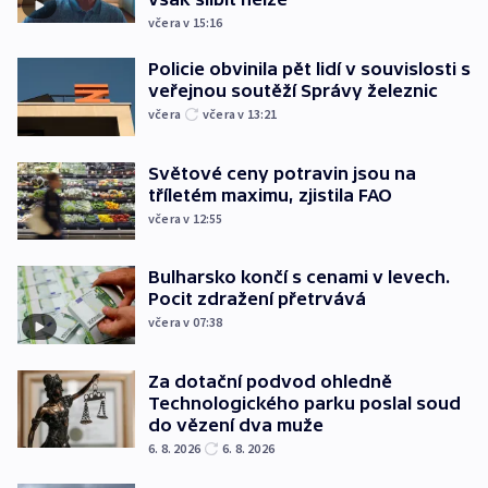
včera v 15:16
Policie obvinila pět lidí v souvislosti s
veřejnou soutěží Správy železnic
včera
včera v 13:21
Světové ceny potravin jsou na
tříletém maximu, zjistila FAO
včera v 12:55
Bulharsko končí s cenami v levech.
Pocit zdražení přetrvává
včera v 07:38
Za dotační podvod ohledně
Technologického parku poslal soud
do vězení dva muže
6. 8. 2026
6. 8. 2026