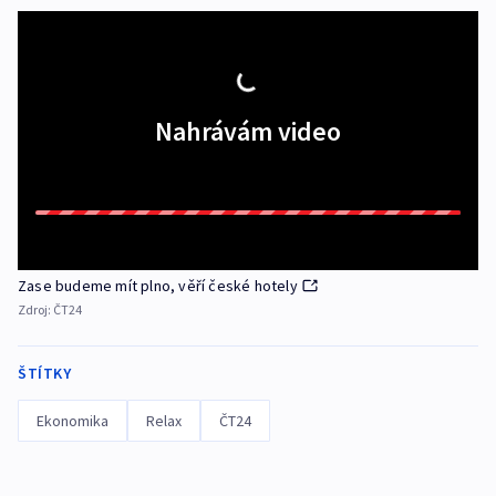
Nahrávám video
Zase budeme mít plno, věří české hotely
Zdroj:
ČT24
ŠTÍTKY
Ekonomika
Relax
ČT24