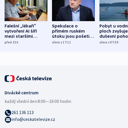
Falešní „lékaři“
Spekulace o
Pobyt u vodn
vytvoření AI šíří
přímém ruském
ploch zvyšuje
mezi staršími
útoku jsou pošetilé,
duševní poho
Poláky nebezpečné
míní estonský
ukázala
před 13
h
včera v 17:11
včera v 07:30
zdravotní rady
bezpečnostní
mezinárodní 
expert
Divácké centrum
každý všední den:
8:00—16:00 hodin
261 136 113
info@ceskatelevize.cz