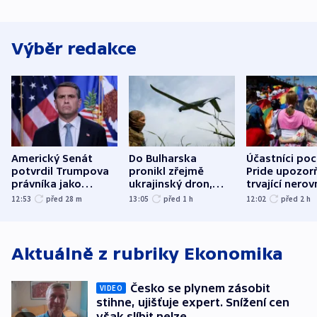
Výběr redakce
Americký Senát
Do Bulharska
Účastníci po
potvrdil Trumpova
pronikl zřejmě
Pride upozorň
právníka jako
ukrajinský dron,
trvající nerov
ministra
explodoval kilometr
společensko
12:53
před 28
m
13:05
před 1
h
12:02
před 2
h
spravedlnosti
od plynovodu
atmosféru
Aktuálně z rubriky
Ekonomika
Česko se plynem zásobit
VIDEO
stihne, ujišťuje expert. Snížení cen
však slíbit nelze