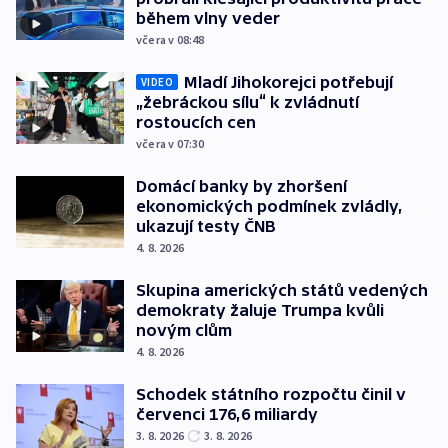
během vlny veder
včera v 08:48
Mladí Jihokorejci potřebují
VIDEO
„žebráckou sílu“ k zvládnutí
rostoucích cen
včera v 07:30
Domácí banky by zhoršení
ekonomických podmínek zvládly,
ukazují testy ČNB
4. 8. 2026
Skupina amerických států vedených
demokraty žaluje Trumpa kvůli
novým clům
4. 8. 2026
Schodek státního rozpočtu činil v
červenci 176,6 miliardy
3. 8. 2026
3. 8. 2026