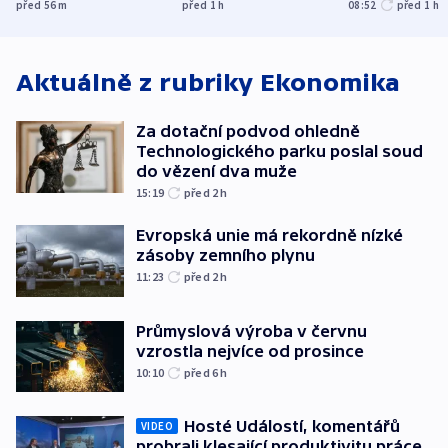
UEFA trvá na
do dějin
autobus
před 56
m
před 1
h
08:52
před 1
h
bojkotu
klimatologie
Aktuálně z rubriky
Ekonomika
Za dotační podvod ohledně
Technologického parku poslal soud
do vězení dva muže
15:19
před 2
h
Evropská unie má rekordně nízké
zásoby zemního plynu
11:23
před 2
h
Průmyslová výroba v červnu
vzrostla nejvíce od prosince
10:10
před 6
h
Hosté Událostí, komentářů
VIDEO
probrali klesající produktivitu práce