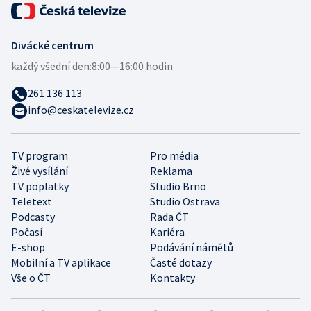
Divácké centrum
každý všední den:
8:00—16:00 hodin
261 136 113
info@ceskatelevize.cz
TV program
Pro média
Živé vysílání
Reklama
TV poplatky
Studio Brno
Teletext
Studio Ostrava
Podcasty
Rada ČT
Počasí
Kariéra
E-shop
Podávání námětů
Mobilní a TV aplikace
Časté dotazy
Vše o ČT
Kontakty