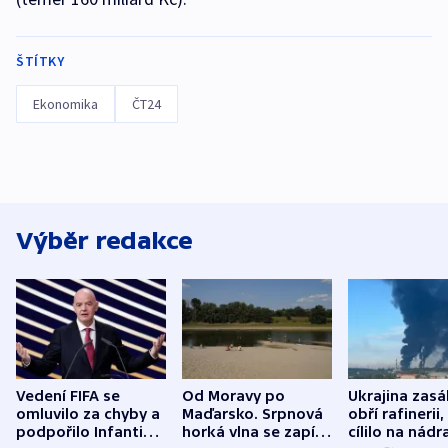
ŠTÍTKY
Ekonomika
ČT24
Výběr redakce
Vedení FIFA se
Od Moravy po
Ukrajina zasá
omluvilo za chyby a
Maďarsko. Srpnová
obří rafinerii
podpořilo Infantina.
horká vlna se zapíše
cílilo na nádra