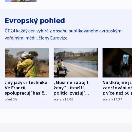
Evropský pohled
ČT24 každý den vybírá z obsahu publikovaného evropskými
veřejnými médii, členy Eurovize.
Jiný jazyk i technika.
„Musíme zapojit
Na Ukrajině j
Ve Francii
ženy.“ Litevští
zadržováni o
spolupracují hasiči z
politici zvažují
z více než 50 
různých zemí
dohodu o
Bojovali na s
před 3
h
včera v 16:00
včera v 14:37
demografii
Ruska