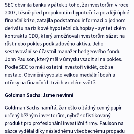
SEC obvinila banku v pátek z toho, že investorům v roce
2007, těsně před propuknutím hypoteční a později úplné
finanční krize, zatajila podstatnou informaci o jednom
derivátu na rizikové hypoteční dluhopisy - syntetickém
kontraktu CDO, který umožňoval investorům sázet na
růst nebo pokles podkladového aktiva. Jeho
sestavování se účastnil manažer hedgeového fondu
John Paulson, který měl v úmyslu vsadit si na pokles.
Podle SEC to měli ostatní investoři vědět, což se
nestalo. Obvinění vyvolalo velkou mediální bouři a
otřesy na finančních trzích v celém světě.
Goldman Sachs: Jsme nevinní
Goldman Sachs namítá, že nešlo o žádný cenný papír
určený běžným investorům, nýbrž sofistikovaný
produkt pro profesionální investiční firmy. Paulson na
sázce vydělal díky následnému všeobecnému propadu