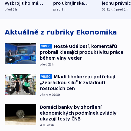
vyzbrojit ho má
pro ukrajinské
jednu právni
Francie
uprchlíky
osobu v kauz
před 1
h
před 1
h
06:11
před 1
h
Bulovky
Aktuálně z rubriky
Ekonomika
Hosté Událostí, komentářů
VIDEO
probrali klesající produktivitu práce
během vlny veder
před 23
h
Mladí Jihokorejci potřebují
VIDEO
„žebráckou sílu“ k zvládnutí
rostoucích cen
včera v 07:30
Domácí banky by zhoršení
ekonomických podmínek zvládly,
ukazují testy ČNB
4. 8. 2026