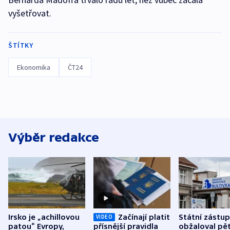
vyšetřovat.
ŠTÍTKY
Ekonomika
ČT24
Výběr redakce
Irsko je „achillovou
Začínají platit
Státní zástu
VIDEO
patou“ Evropy,
přísnější pravidla
obžaloval pět 