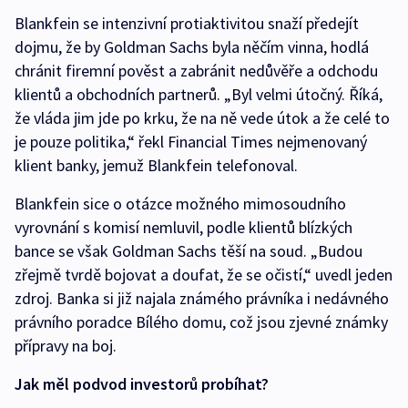
Blankfein se intenzivní protiaktivitou snaží předejít
dojmu, že by Goldman Sachs byla něčím vinna, hodlá
chránit firemní pověst a zabránit nedůvěře a odchodu
klientů a obchodních partnerů. „Byl velmi útočný. Říká,
že vláda jim jde po krku, že na ně vede útok a že celé to
je pouze politika,“ řekl Financial Times nejmenovaný
klient banky, jemuž Blankfein telefonoval.
Blankfein sice o otázce možného mimosoudního
vyrovnání s komisí nemluvil, podle klientů blízkých
bance se však Goldman Sachs těší na soud. „Budou
zřejmě tvrdě bojovat a doufat, že se očistí,“ uvedl jeden
zdroj. Banka si již najala známého právníka i nedávného
právního poradce Bílého domu, což jsou zjevné známky
přípravy na boj.
Jak měl podvod investorů probíhat?