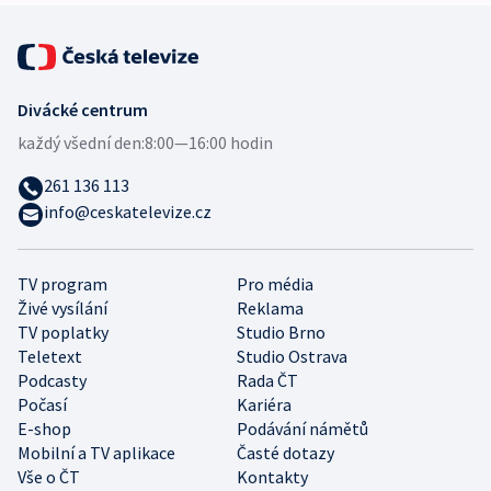
Divácké centrum
každý všední den:
8:00—16:00 hodin
261 136 113
info@ceskatelevize.cz
TV program
Pro média
Živé vysílání
Reklama
TV poplatky
Studio Brno
Teletext
Studio Ostrava
Podcasty
Rada ČT
Počasí
Kariéra
E-shop
Podávání námětů
Mobilní a TV aplikace
Časté dotazy
Vše o ČT
Kontakty