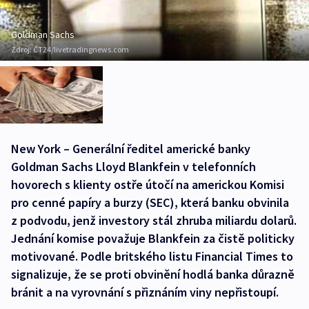
Goldman Sachs
Zdroj:
ČT24/livetradingnews.com
New York – Generální ředitel americké banky
Goldman Sachs Lloyd Blankfein v telefonních
hovorech s klienty ostře útočí na americkou Komisi
pro cenné papíry a burzy (SEC), která banku obvinila
z podvodu, jenž investory stál zhruba miliardu dolarů.
Jednání komise považuje Blankfein za čistě politicky
motivované. Podle britského listu Financial Times to
signalizuje, že se proti obvinění hodlá banka důrazně
bránit a na vyrovnání s přiznáním viny nepřistoupí.