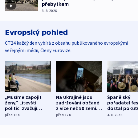
přebytkem
3. 8. 2026
Evropský pohled
ČT24 každý den vybírá z obsahu publikovaného evropskými
veřejnými médii, členy Eurovize.
„Musíme zapojit
Na Ukrajině jsou
Španělský
ženy.“ Litevští
zadržováni občané
pořadatel fes
politici zvažují
z více než 50 zemí.
dostal pokut
dohodu o
Bojovali na straně
nekalé prakti
před 16
h
před 17
h
4. 8. 2026
demografii
Ruska