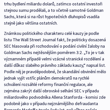
trhu bydlení miliardu dolarů, zatímco ostatní investoři
stejnou sumu prodělali, a to včetně samotné Goldman
Sachs, která si na růst hypotečních dluhopisů vsadila
stejně jako většina ostatních.
Známkou politického charakteru celé kauzy je podle
listu The Wall Street Journal fakt, že politicky dosazená
SEC hlasovala při rozhodování o podání civilní žaloby na
Goldman Sachs nejtěsnějším poměrem 3:2. „To je v tak
významném případě velmi vzácné stranické rozdělení a
další důkaz slabého právního základu kauzy,“ napsal list.
Podle něj je pravděpodobné, že skandální obvinění mělo
jednak vyjít vstříc plánům demokratů na rychlé
schválení rozsáhlé reformy finanční regulace, ale
zejména zakrýt další obrovské selhání SEC v případu
miliardového podvodníka Allena Stanforda - komisi zde
podobně jako v případu nejznámějšího defraudanta
Bernarda Madoffa trvalo řadu let, než vůbec začala