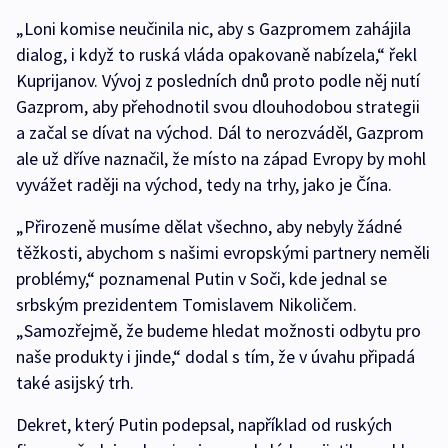
„Loni komise neučinila nic, aby s Gazpromem zahájila
dialog, i když to ruská vláda opakovaně nabízela,“ řekl
Kuprijanov. Vývoj z posledních dnů proto podle něj nutí
Gazprom, aby přehodnotil svou dlouhodobou strategii
a začal se dívat na východ. Dál to nerozváděl, Gazprom
ale už dříve naznačil, že místo na západ Evropy by mohl
vyvážet raději na východ, tedy na trhy, jako je Čína.
„Přirozeně musíme dělat všechno, aby nebyly žádné
těžkosti, abychom s našimi evropskými partnery neměli
problémy,“ poznamenal Putin v Soči, kde jednal se
srbským prezidentem Tomislavem Nikoličem.
„Samozřejmě, že budeme hledat možnosti odbytu pro
naše produkty i jinde,“ dodal s tím, že v úvahu připadá
také asijský trh.
Dekret, který Putin podepsal, například od ruských