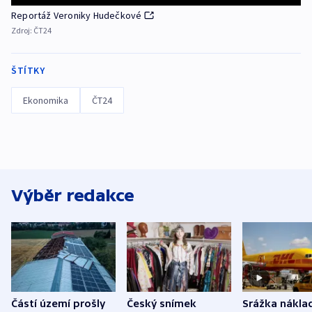
Reportáž Veroniky Hudečkové
Zdroj:
ČT24
ŠTÍTKY
Ekonomika
ČT24
Výběr redakce
Částí území prošly
Český snímek
Srážka nákla