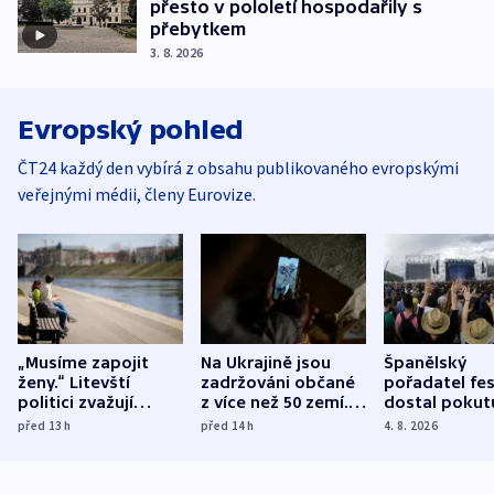
přesto v pololetí hospodařily s
přebytkem
3. 8. 2026
Evropský pohled
ČT24 každý den vybírá z obsahu publikovaného evropskými
veřejnými médii, členy Eurovize.
„Musíme zapojit
Na Ukrajině jsou
Španělský
ženy.“ Litevští
zadržováni občané
pořadatel fes
politici zvažují
z více než 50 zemí.
dostal pokut
dohodu o
Bojovali na straně
nekalé prakti
před 13
h
před 14
h
4. 8. 2026
demografii
Ruska