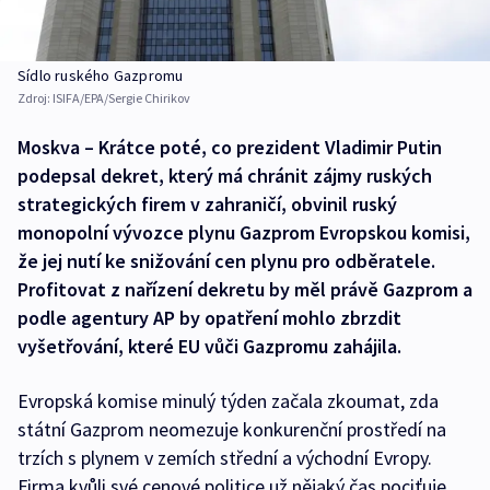
Sídlo ruského Gazpromu
Zdroj:
ISIFA/EPA/Sergie Chirikov
Moskva – Krátce poté, co prezident Vladimir Putin
podepsal dekret, který má chránit zájmy ruských
strategických firem v zahraničí, obvinil ruský
monopolní vývozce plynu Gazprom Evropskou komisi,
že jej nutí ke snižování cen plynu pro odběratele.
Profitovat z nařízení dekretu by měl právě Gazprom a
podle agentury AP by opatření mohlo zbrzdit
vyšetřování, které EU vůči Gazpromu zahájila.
Evropská komise minulý týden začala zkoumat, zda
státní Gazprom neomezuje konkurenční prostředí na
trzích s plynem v zemích střední a východní Evropy.
Firma kvůli své cenové politice už nějaký čas pociťuje