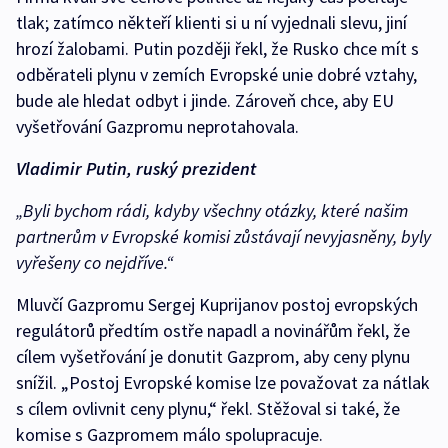
tlak; zatímco někteří klienti si u ní vyjednali slevu, jiní
hrozí žalobami. Putin později řekl, že Rusko chce mít s
odběrateli plynu v zemích Evropské unie dobré vztahy,
bude ale hledat odbyt i jinde. Zároveň chce, aby EU
vyšetřování Gazpromu neprotahovala.
Vladimir Putin, ruský prezident
„Byli bychom rádi, kdyby všechny otázky, které našim
partnerům v Evropské komisi zůstávají nevyjasněny, byly
vyřešeny co nejdříve.“
Mluvčí Gazpromu Sergej Kuprijanov postoj evropských
regulátorů předtím ostře napadl a novinářům řekl, že
cílem vyšetřování je donutit Gazprom, aby ceny plynu
snížil. „Postoj Evropské komise lze považovat za nátlak
s cílem ovlivnit ceny plynu,“ řekl. Stěžoval si také, že
komise s Gazpromem málo spolupracuje.