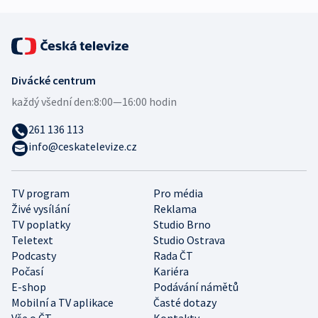
Divácké centrum
každý všední den:
8:00—16:00 hodin
261 136 113
info@ceskatelevize.cz
TV program
Pro média
Živé vysílání
Reklama
TV poplatky
Studio Brno
Teletext
Studio Ostrava
Podcasty
Rada ČT
Počasí
Kariéra
E-shop
Podávání námětů
Mobilní a TV aplikace
Časté dotazy