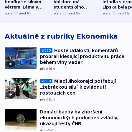
bouřky se silným
Volklore má
letadla s dr
větrem. Lámaly
studentského
Lipska byla p
stromy a poničily
Oscara, zabojuje o
německého mi
včera
před 6
h
včera
před 6
h
včera
před 6
h
střechu
cenu za krátký film
hybridní útok
Aktuálně z rubriky
Ekonomika
Hosté Událostí, komentářů
VIDEO
probrali klesající produktivitu práce
během vlny veder
před 20
h
Mladí Jihokorejci potřebují
VIDEO
„žebráckou sílu“ k zvládnutí
rostoucích cen
před 21
h
Domácí banky by zhoršení
ekonomických podmínek zvládly,
ukazují testy ČNB
4. 8. 2026