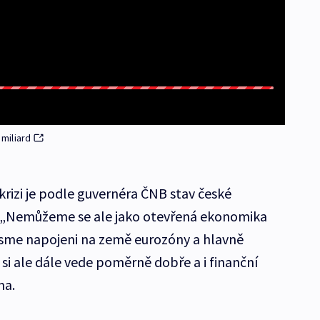
miliard
rizi je podle guvernéra ČNB stav české
„Nemůžeme se ale jako otevřená ekonomika
jsme napojeni na země eurozóny a hlavně
i ale dále vede poměrně dobře a i finanční
ma.