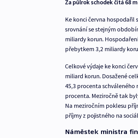
Za půlrok schodek čítá 68 mi
Ke konci června hospodařil 
srovnání se stejným obdobím 
miliardy korun. Hospodařen
přebytkem 3,2 miliardy koru
Celkové výdaje ke konci červ
miliard korun. Dosažené cel
45,3 procenta schváleného r
procenta. Meziročně tak byly
Na meziročním poklesu příjm
příjmy z pojistného na soci
Náměstek ministra fi