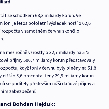
liard
stát se schodkem 68,3 miliardy korun. Ve
loni je letos pololetní výsledek horší o 62,6
í rozpočtu v samotném červnu skončilo
n.
na meziročně vzrostly o 32,7 miliardy na 575
kové příjmy 506,7 miliardy korun představovaly
ozpočtu, když loni v červnu byly plněny na 51,8
 nižší o 5,6 procenta, tedy 29,9 miliardy korun.
ů se podílely především nižší daňové příjmy a
álním zabezpečení.
nancí Bohdan Hejduk: