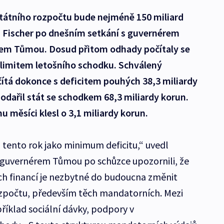
státního rozpočtu bude nejméně 150 miliard
n Fischer po dnešním setkání s guvernérem
em Tůmou. Dosud přitom odhady počítaly se
 limitem letošního schodku. Schválený
čítá dokonce s deficitem pouhých 38,3 miliardy
odařil stát se schodkem 68,3 miliardy korun.
u měsíci klesl o 3,1 miliardy korun.
 tento rok jako minimum deficitu,“ uvedl
s guvernérem Tůmou po schůzce upozornili, že
ých financí je nezbytné do budoucna změnit
ozpočtu, především těch mandatorních. Mezi
říklad sociální dávky, podpory v