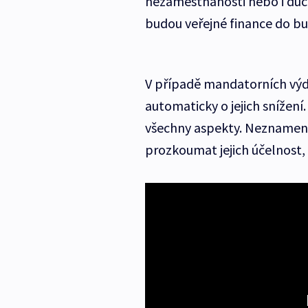
nezaměstnanosti nebo i důc
budou veřejné finance do bu
V případě mandatorních výd
automaticky o jejich snížení
všechny aspekty. Neznamená 
prozkoumat jejich účelnost, 