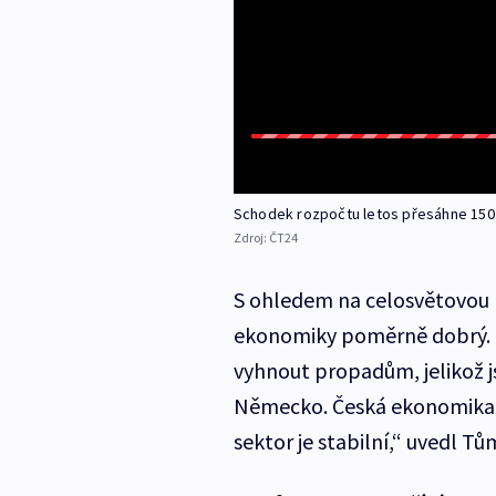
Schodek rozpočtu letos přesáhne 150 
Zdroj:
ČT24
S ohledem na celosvětovou k
ekonomiky poměrně dobrý. 
vyhnout propadům, jelikož 
Německo. Česká ekonomika s
sektor je stabilní,“ uvedl Tů