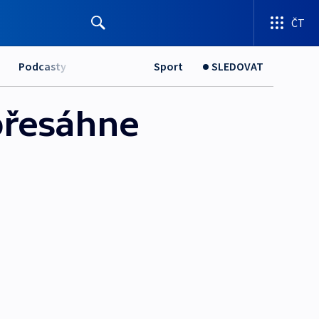
ČT
Podcasty
Sport
SLEDOVAT
 přesáhne