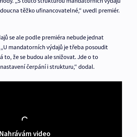
hody. „S touto strukturou mandatorních výdajů
doucna těžko ufinancovatelné,“ uvedl premiér.
ajů se ale podle premiéra nebude jednat
. „U mandatorních výdajů je třeba posoudit
to, že se budou ale snižovat. Jde o to
nastavení čerpání i strukturu,“ dodal.
Nahrávám video