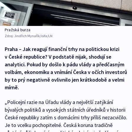
Pražská burza
Zdroj:
Jindřich Mynařík/isifa/LN
Praha – Jak reagují finanční trhy na politickou krizi
v České republice? V podstatě nijak, shodují se
analytici. Pokud by došlo k pádu vlády a předčasným
volbám, ekonomiku a vnímání Česka v očích investorů
by to prý negativně ovlivnilo jen krátkodobě a velmi
mírně.
„Policejní razie na Úřadu vlády a největší zatýkání
bývalých politiků a vysokých státních úředníků v historii
České republiky zatím s domácími trhy příliš nezacvičilo.
Je to vcelku pochopitelné. Česká koruna tradičně