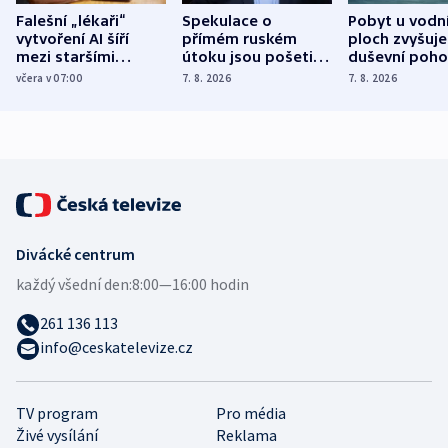
Falešní „lékaři“
Spekulace o
Pobyt u vodn
vytvoření AI šíří
přímém ruském
ploch zvyšuje
mezi staršími
útoku jsou pošetilé,
duševní poho
Poláky nebezpečné
míní estonský
ukázala
včera v 07:00
7. 8. 2026
7. 8. 2026
zdravotní rady
bezpečnostní
mezinárodní 
expert
Divácké centrum
každý všední den:
8:00—16:00 hodin
261 136 113
info@ceskatelevize.cz
TV program
Pro média
Živé vysílání
Reklama