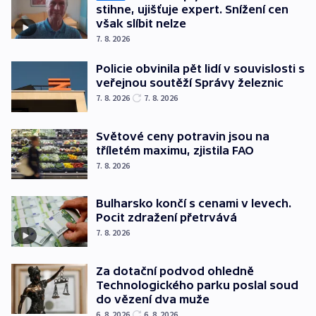
stihne, ujišťuje expert. Snížení cen
však slíbit nelze
7. 8. 2026
Policie obvinila pět lidí v souvislosti s
veřejnou soutěží Správy železnic
7. 8. 2026
7. 8. 2026
Světové ceny potravin jsou na
tříletém maximu, zjistila FAO
7. 8. 2026
Bulharsko končí s cenami v levech.
Pocit zdražení přetrvává
7. 8. 2026
Za dotační podvod ohledně
Technologického parku poslal soud
do vězení dva muže
6. 8. 2026
6. 8. 2026