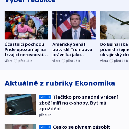
Účastníci pochodu
Americký Senát
Do Bulharska
Pride upozorňují na
potvrdil Trumpova
pronikl zřejm
trvající nerovnosti i
právníka jako
ukrajinský dr
společenskou
ministra
explodoval k
včera
před 13
h
včera
před 13
h
včera
před 14
h
atmosféru
spravedlnosti
od plynovod
Aktuálně z rubriky
Ekonomika
Tlačítko pro snadné vrácení
VIDEO
zboží míří na e-shopy. Byť má
zpoždění
před 2
h
Česko se plynem zásobit
VIDEO