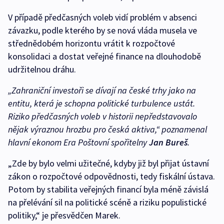
V případě předčasných voleb vidí problém v absenci
závazku, podle kterého by se nová vláda musela ve
střednědobém horizontu vrátit k rozpočtové
konsolidaci a dostat veřejné finance na dlouhodobě
udržitelnou dráhu.
„Zahraniční investoři se dívají na české trhy jako na
entitu, která je schopna politické turbulence ustát.
Riziko předčasných voleb v historii nepředstavovalo
nějak výraznou hrozbu pro česká aktiva,“
poznamenal
hlavní ekonom Era Poštovní spořitelny
Jan Bureš
.
„Zde by bylo velmi užitečné, kdyby již byl přijat ústavní
zákon o rozpočtové odpovědnosti, tedy fiskální ústava.
Potom by stabilita veřejných financí byla méně závislá
na přelévání sil na politické scéně a riziku populistické
politiky,“ je přesvědčen Marek.