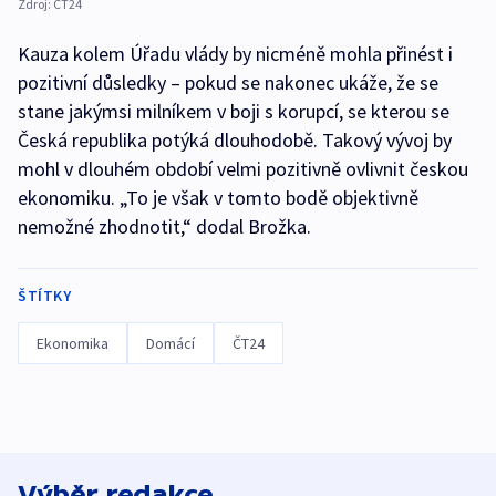
Zdroj:
ČT24
Kauza kolem Úřadu vlády by nicméně mohla přinést i
pozitivní důsledky – pokud se nakonec ukáže, že se
stane jakýmsi milníkem v boji s korupcí, se kterou se
Česká republika potýká dlouhodobě. Takový vývoj by
mohl v dlouhém období velmi pozitivně ovlivnit českou
ekonomiku. „To je však v tomto bodě objektivně
nemožné zhodnotit,“ dodal Brožka.
ŠTÍTKY
Ekonomika
Domácí
ČT24
Výběr redakce