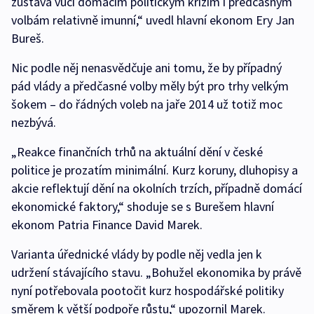
zůstává vůči domácím politickým krizím i předčasným
volbám relativně imunní,“ uvedl hlavní ekonom Ery Jan
Bureš.
Nic podle něj nenasvědčuje ani tomu, že by případný
pád vlády a předčasné volby měly být pro trhy velkým
šokem – do řádných voleb na jaře 2014 už totiž moc
nezbývá.
„Reakce finančních trhů na aktuální dění v české
politice je prozatím minimální. Kurz koruny, dluhopisy a
akcie reflektují dění na okolních trzích, případně domácí
ekonomické faktory,“ shoduje se s Burešem hlavní
ekonom Patria Finance David Marek.
Varianta úřednické vlády by podle něj vedla jen k
udržení stávajícího stavu. „Bohužel ekonomika by právě
nyní potřebovala pootočit kurz hospodářské politiky
směrem k větší podpoře růstu,“ upozornil Marek.