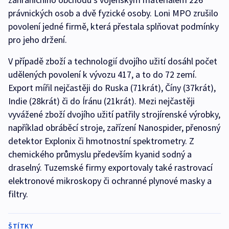
právnických osob a dvě fyzické osoby. Loni MPO zrušilo
povolení jedné firmě, která přestala splňovat podmínky
pro jeho držení.
V případě zboží a technologií dvojího užití dosáhl počet
udělených povolení k vývozu 417, a to do 72 zemí.
Export mířil nejčastěji do Ruska (71krát), Číny (37krát),
Indie (28krát) či do Íránu (21krát). Mezi nejčastěji
vyvážené zboží dvojího užití patřily strojírenské výrobky,
například obráběcí stroje, zařízení Nanospider, přenosný
detektor Explonix či hmotnostní spektrometry. Z
chemického průmyslu především kyanid sodný a
draselný. Tuzemské firmy exportovaly také rastrovací
elektronové mikroskopy či ochranné plynové masky a
filtry.
ŠTÍTKY