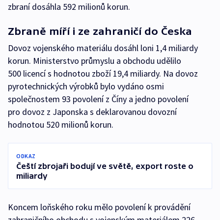
zbraní dosáhla 592 milionů korun.
Zbraně míří i ze zahraničí do Česka
Dovoz vojenského materiálu dosáhl loni 1,4 miliardy
korun. Ministerstvo průmyslu a obchodu udělilo
500 licencí s hodnotou zboží 19,4 miliardy. Na dovoz
pyrotechnických výrobků bylo vydáno osmi
společnostem 93 povolení z Číny a jedno povolení
pro dovoz z Japonska s deklarovanou dovozní
hodnotou 520 milionů korun.
ODKAZ
Čeští zbrojaři bodují ve světě, export roste o
miliardy
Koncem loňského roku mělo povolení k provádění
zahraničního obchodu s vojenským materiálem 226