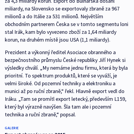
za 4,3 miliardy korun. Export do Bulharska dosáhl
miliardy, na Slovensko se exportovaly zbraně za 967
milionů a do Itálie za 531 milionů. Největším
obchodním partnerem Česka se v tomto segmentu loni
stal Irák, kam bylo vyvezeno zboží za 1,64 miliardy
korun, na druhém místě jsou USA (1,1 miliardy).
Prezident a výkonný ředitel Asociace obranného a
bezpečnostního průmyslu České republiky Jiří Hynek si
výsledky chválí. „My nemáme jednu firmu, která by byla
prioritní. To spektrum produktů, které se vyváží, je
velmi široké. Od pozemní techniky a elektroniku a
munici až po ruční zbraně,“ řekl. Hlavně export vedl do
Iráku. „Tam se promítl export letecký, především L159,
který byl výrazně navýšen. Šla tam ale i pozemní
technika a ruční zbraně,“ popsal.
GALERIE