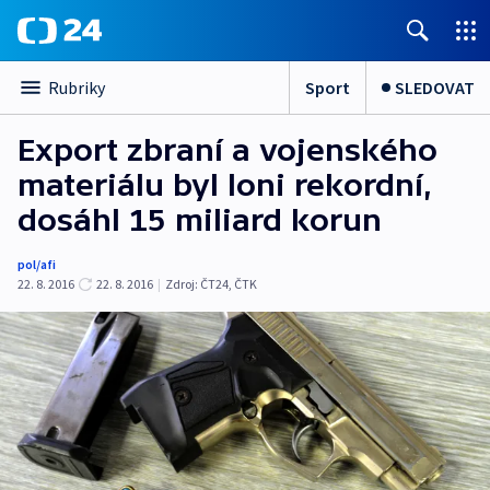
Sport
SLEDOVAT
Rubriky
Export zbraní a vojenského
materiálu byl loni rekordní,
dosáhl 15 miliard korun
pol/afi
22. 8. 2016
22. 8. 2016
|
Zdroj:
ČT24, ČTK