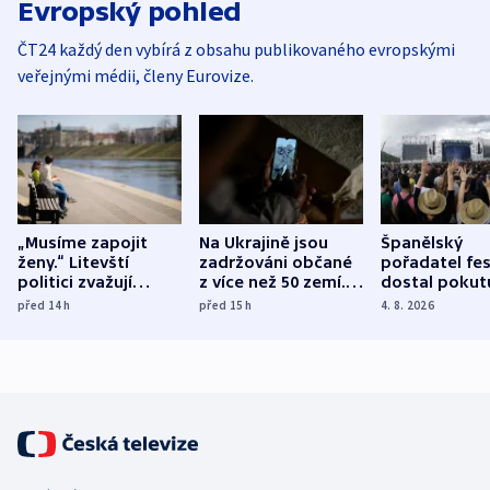
Evropský pohled
ČT24 každý den vybírá z obsahu publikovaného evropskými
veřejnými médii, členy Eurovize.
„Musíme zapojit
Na Ukrajině jsou
Španělský
ženy.“ Litevští
zadržováni občané
pořadatel fes
politici zvažují
z více než 50 zemí.
dostal pokut
dohodu o
Bojovali na straně
nekalé prakti
před 14
h
před 15
h
4. 8. 2026
demografii
Ruska