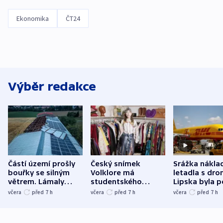
Ekonomika
ČT24
Výběr redakce
Částí území prošly
Český snímek
Srážka nákla
bouřky se silným
Volklore má
letadla s dr
větrem. Lámaly
studentského
Lipska byla p
stromy a poničily
Oscara, zabojuje o
německého mi
včera
před 7
h
včera
před 7
h
včera
před 7
h
střechu
cenu za krátký film
hybridní útok