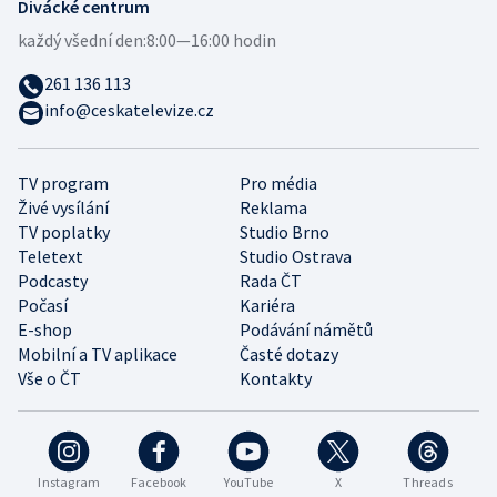
Divácké centrum
každý všední den:
8:00—16:00 hodin
261 136 113
info@ceskatelevize.cz
TV program
Pro média
Živé vysílání
Reklama
TV poplatky
Studio Brno
Teletext
Studio Ostrava
Podcasty
Rada ČT
Počasí
Kariéra
E-shop
Podávání námětů
Mobilní a TV aplikace
Časté dotazy
Vše o ČT
Kontakty
Instagram
Facebook
YouTube
X
Threads