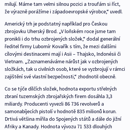
milují. Máme tam velmi silnou pozici a troufám si říct,
že výrazně porážíme i západoevropské výrobce,“ uvedl.
Americký trh je podstatný například pro Českou
zbrojovku Uherský Brod. „V loňském roce jsme tam
pronikli i do trhu ozbrojených složek,“ dodal generální
ředitel firmy Lubomír Kovařík s tím, že mezi dalšími
cílovými destinacemi mají i Asii – Thajsko, Indonésii či
Vietnam. „Zaznamenáváme nárůst jak v ozbrojených
složkách, tak u civilních osob, které se vyzbrojují v rámci
zajištění své vlastní bezpečnosti,“ zhodnotil obecně.
Co se týče dílčích složek, hodnota exportu střelných
zbraní tuzemských zbrojařských firem dosáhla 3,3
miliardy. Producenti vyvezli 86 736 revolverů a
samonabíjecích pistolí v hodnotě 835 milionů korun.
Drtivá většina mířila do Spojených států a dále do jižní
Afriky a Kanady. Hodnota vývozu 71 533 dlouhých