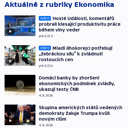
Aktuálně z rubriky
Ekonomika
Hosté Událostí, komentářů
VIDEO
probrali klesající produktivitu práce
během vlny veder
před 21
h
Mladí Jihokorejci potřebují
VIDEO
„žebráckou sílu“ k zvládnutí
rostoucích cen
před 22
h
Domácí banky by zhoršení
ekonomických podmínek zvládly,
ukazují testy ČNB
4. 8. 2026
Skupina amerických států vedených
demokraty žaluje Trumpa kvůli
novým clům
4. 8. 2026