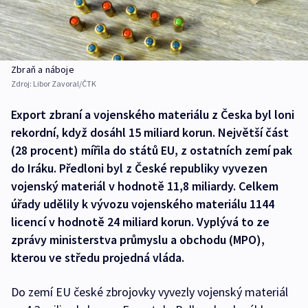
Zbraň a náboje
Zdroj:
Libor Zavoral/ČTK
Export zbraní a vojenského materiálu z Česka byl loni
rekordní, když dosáhl 15 miliard korun. Největší část
(28 procent) mířila do států EU, z ostatních zemí pak
do Iráku. Předloni byl z České republiky vyvezen
vojenský materiál v hodnotě 11,8 miliardy. Celkem
úřady udělily k vývozu vojenského materiálu 1144
licencí v hodnotě 24 miliard korun. Vyplývá to ze
zprávy ministerstva průmyslu a obchodu (MPO),
kterou ve středu projedná vláda.
Do zemí EU české zbrojovky vyvezly vojenský materiál