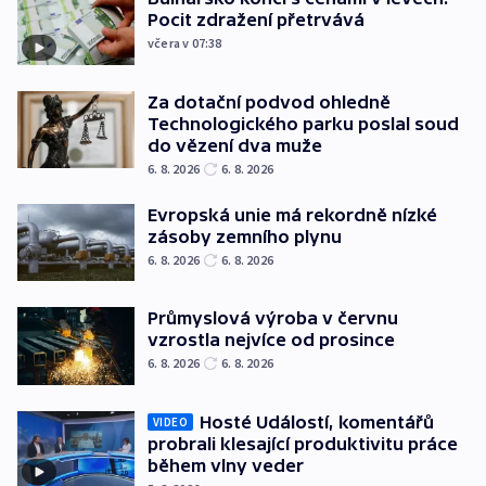
Pocit zdražení přetrvává
včera v 07:38
Za dotační podvod ohledně
Technologického parku poslal soud
do vězení dva muže
6. 8. 2026
6. 8. 2026
Evropská unie má rekordně nízké
zásoby zemního plynu
6. 8. 2026
6. 8. 2026
Průmyslová výroba v červnu
vzrostla nejvíce od prosince
6. 8. 2026
6. 8. 2026
Hosté Událostí, komentářů
VIDEO
probrali klesající produktivitu práce
během vlny veder