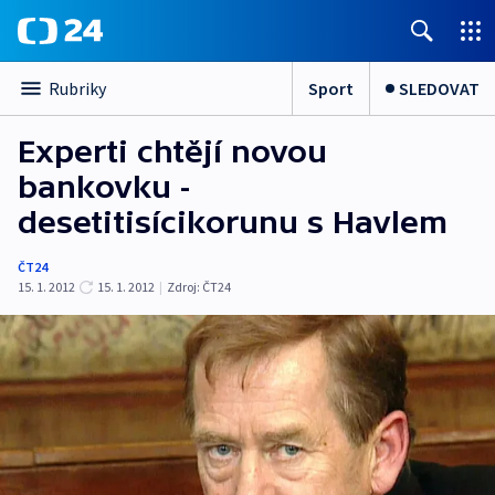
Sport
SLEDOVAT
Rubriky
Experti chtějí novou
bankovku -
desetitisícikorunu s Havlem
ČT24
15. 1. 2012
15. 1. 2012
|
Zdroj:
ČT24