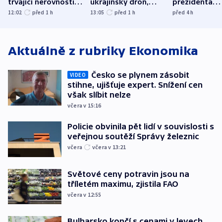
trvající nerovnosti i
ukrajinský dron,
prezidenta
společenskou
explodoval kilometr
bývalého šéf
12:02
před 1
h
13:05
před 1
h
před 4
h
atmosféru
od plynovodu
nejvyššího s
Aktuálně z rubriky
Ekonomika
Česko se plynem zásobit
VIDEO
stihne, ujišťuje expert. Snížení cen
však slíbit nelze
včera v 15:16
Policie obvinila pět lidí v souvislosti s
veřejnou soutěží Správy železnic
včera
včera v 13:21
Světové ceny potravin jsou na
tříletém maximu, zjistila FAO
včera v 12:55
Bulharsko končí s cenami v levech.