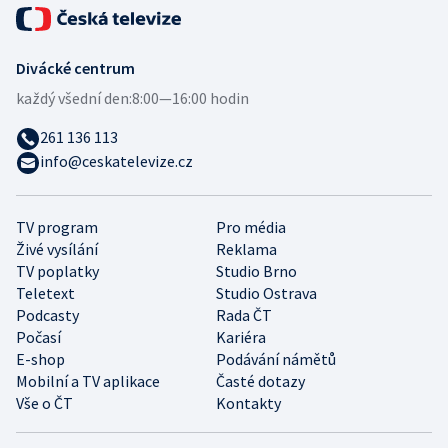
Divácké centrum
každý všední den:
8:00—16:00 hodin
261 136 113
info@ceskatelevize.cz
TV program
Pro média
Živé vysílání
Reklama
TV poplatky
Studio Brno
Teletext
Studio Ostrava
Podcasty
Rada ČT
Počasí
Kariéra
E-shop
Podávání námětů
Mobilní a TV aplikace
Časté dotazy
Vše o ČT
Kontakty