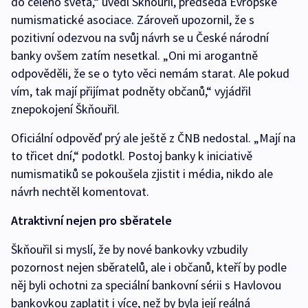
do celého světa,“ uvedl Škňouřil, předseda Evropské
numismatické asociace. Zároveň upozornil, že s
pozitivní odezvou na svůj návrh se u České národní
banky ovšem zatím nesetkal. „Oni mi arogantně
odpověděli, že se o tyto věci nemám starat. Ale pokud
vím, tak mají přijímat podněty občanů,“ vyjádřil
znepokojení Škňouřil.
Oficiální odpověď prý ale ještě z ČNB nedostal. „Mají na
to třicet dní,“ podotkl. Postoj banky k iniciativě
numismatiků se pokoušela zjistit i média, nikdo ale
návrh nechtěl komentovat.
Atraktivní nejen pro sběratele
Škňouřil si myslí, že by nové bankovky vzbudily
pozornost nejen sběratelů, ale i občanů, kteří by podle
něj byli ochotni za speciální bankovní sérii s Havlovou
bankovkou zaplatit i více, než by byla její reálná