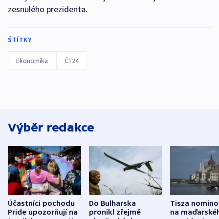
zesnulého prezidenta.
ŠTÍTKY
Ekonomika
ČT24
Výběr redakce
Účastníci pochodu
Do Bulharska
Tisza nomino
Pride upozorňují na
pronikl zřejmě
na maďarské