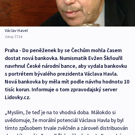
Václav Havel
Zdroj:
ČT24
Praha - Do peněženek by se Čechům mohla časem
dostat nová bankovka. Numismatik Evžen Škňouřil
navrhnul České národní bance, aby vydala bankovku
s portrétem bývalého prezidenta Václava Havla.
Nová bankovka by měla mít podle návrhu hodnotu 10
tisíc korun. Informuje o tom zpravodajský server
Lidovky.cz.
„Myslím, že teď je na to vhodná doba. Málokdo si
uvědomuje, že morální potenciál Václava Havla by byl
tímto způsobem trvale zvěčněn a zároveň distribuován