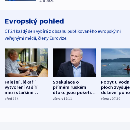
5. 8. 2026
Evropský pohled
ČT24 každý den vybírá z obsahu publikovaného evropskými
veřejnými médii, členy Eurovize.
Falešní „lékaři“
Spekulace o
Pobyt u vodn
vytvoření AI šíří
přímém ruském
ploch zvyšuje
mezi staršími
útoku jsou pošetilé,
duševní poho
Poláky nebezpečné
míní estonský
ukázala
před 12
h
včera v 17:11
včera v 07:30
zdravotní rady
bezpečnostní
mezinárodní 
expert