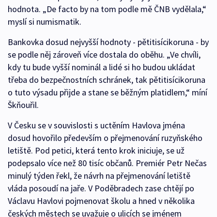
hodnota. „De facto by na tom podle mě ČNB vydělala,“
myslí si numismatik.
Bankovka dosud nejvyšší hodnoty - pětitisícikoruna - by
se podle něj zároveň více dostala do oběhu. „Ve chvíli,
kdy tu bude vyšší nominál a lidé si ho budou ukládat
třeba do bezpečnostních schránek, tak pětitisícikoruna
o tuto výsadu přijde a stane se běžným platidlem,“ míní
Škňouřil.
V Česku se v souvislosti s uctěním Havlova jména
dosud hovořilo především o přejmenování ruzyňského
letiště. Pod petici, která tento krok iniciuje, se už
podepsalo více než 80 tisíc občanů. Premiér Petr Nečas
minulý týden řekl, že návrh na přejmenování letiště
vláda posoudí na jaře. V Poděbradech zase chtějí po
Václavu Havlovi pojmenovat školu a hned v několika
českých městech se uvažuje o ulicích se jménem