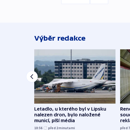
Výběr redakce
Letadlo, u kterého byl v Lipsku
Renc
nalezen dron, bylo naložené
soud
municí, píší média
rekl
10:56
před 2
minutami
před 