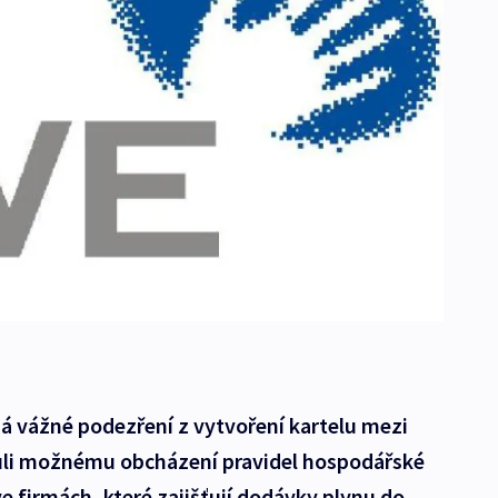
á vážné podezření z vytvoření kartelu mezi
ůli možnému obcházení pravidel hospodářské
e firmách, které zajišťují dodávky plynu do