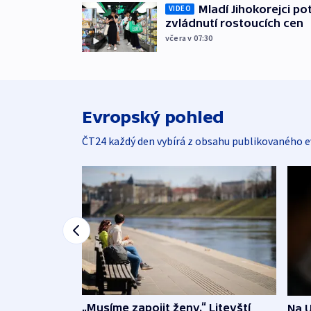
Mladí Jihokorejci po
VIDEO
zvládnutí rostoucích cen
včera v 07:30
Evropský pohled
ČT24 každý den vybírá z obsahu publikovaného e
„Musíme zapojit ženy.“ Litevští
Na U