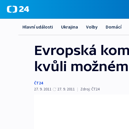
Hlavní události
Ukrajina
Volby
Domácí
Evropská komi
kvůli možném
ČT24
27. 9. 2011
27. 9. 2011
|
Zdroj:
ČT24