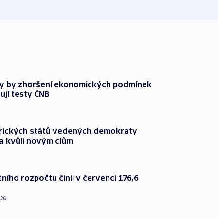
y by zhoršení ekonomických podmínek
ují testy ČNB
rických států vedených demokraty
a kvůli novým clům
ního rozpočtu činil v červenci 176,6
026