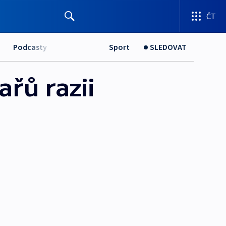
ČT
Podcasty
Sport
SLEDOVAT
řů razii