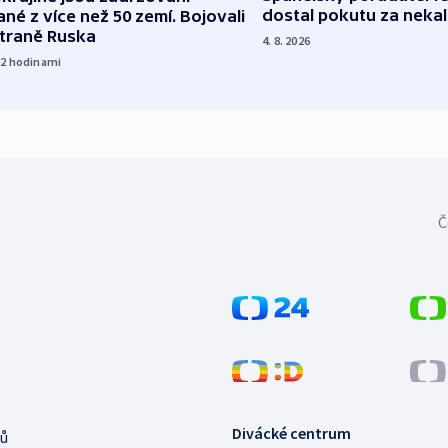
dostal pokutu za nekal
né z více než 50 zemí. Bojovali
straně Ruska
4. 8. 2026
22
hodinami
Č
Divácké centrum
ů