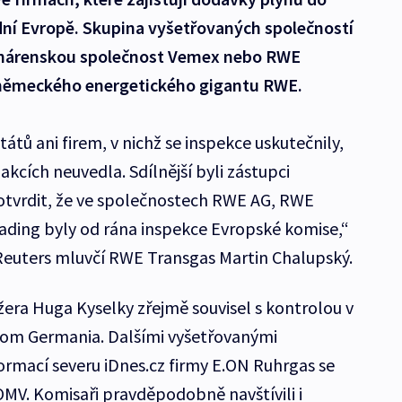
dní Evropě. Skupina vyšetřovaných společností
ynárenskou společnost Vemex nebo RWE
í německého energetického gigantu RWE.
tů ani firem, v nichž se inspekce uskutečnily,
kcích neuvedla. Sdílnější byli zástupci
otvrdit, že ve společnostech RWE AG, RWE
ading byly od rána inspekce Evropské komise,“
Reuters mluvčí RWE Transgas Martin Chalupský.
ra Huga Kyselky zřejmě souvisel s kontrolou v
om Germania. Dalšími vyšetřovanými
ormací severu iDnes.cz firmy E.ON Ruhrgas se
OMV. Komisaři pravděpodobně navštívili i