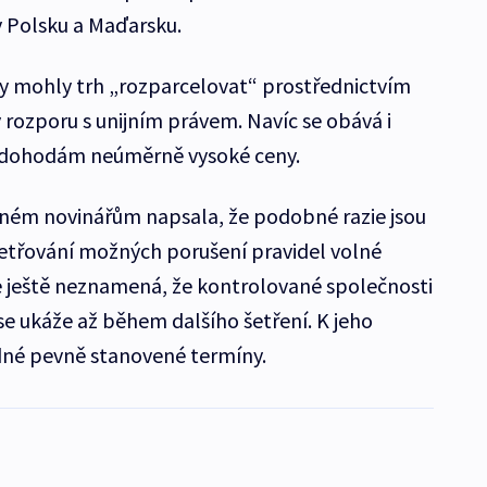
v Polsku a Maďarsku.
rmy mohly trh „rozparcelovat“ prostřednictvím
 rozporu s unijním právem. Navíc se obává i
ky dohodám neúměrně vysoké ceny.
aném novinářům napsala, že podobné razie jsou
třování možných porušení pravidel volné
e ještě neznamená, že kontrolované společnosti
se ukáže až během dalšího šetření. K jeho
né pevně stanovené termíny.