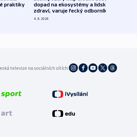
é praktiky
dopad na ekosystémy a lidské
Franc
zdraví, varuje řecký odborník
požá
4. 8. 2026
3. 8. 20
eská televize na sociálních sítích: