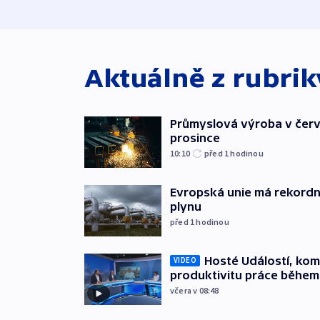
Aktuálně z rubri
Průmyslová výroba v červ
prosince
10:10
před 1
hodinou
Evropská unie má rekordn
plynu
před 1
hodinou
Hosté Událostí, kome
VIDEO
produktivitu práce během
včera v 08:48