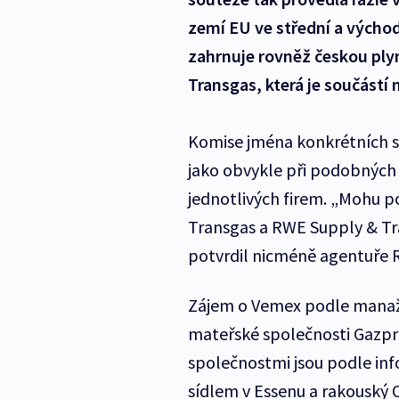
zemí EU ve střední a výcho
zahrnuje rovněž českou pl
Transgas, která je součást
Komise jména konkrétních stá
jako obvykle při podobných a
jednotlivých firem. „Mohu p
Transgas a RWE Supply & Tr
potvrdil nicméně agentuře 
Zájem o Vemex podle manaže
mateřské společnosti Gazpr
společnostmi jsou podle inf
sídlem v Essenu a rakouský 