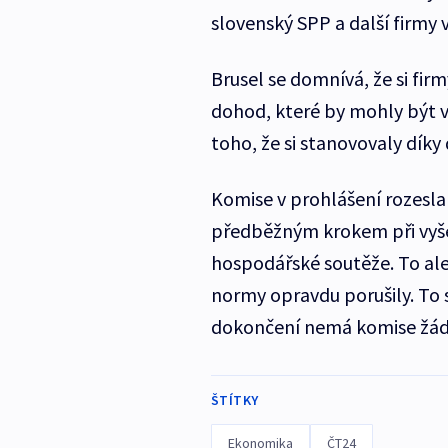
slovenský SPP a další firmy 
Brusel se domnívá, že si fi
dohod, které by mohly být v
toho, že si stanovovaly dí
Komise v prohlášení rozesl
předběžným krokem při vyše
hospodářské soutěže. To al
normy opravdu porušily. To 
dokončení nemá komise žád
ŠTÍTKY
Ekonomika
ČT24