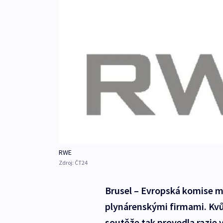
RWE
Zdroj:
ČT24
Brusel – Evropská komise m
plynárenskými firmami. Kv
soutěže tak provedla razie v