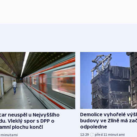
Demolice vyhořelé vý
ar neuspěl u Nejvyššího
budovy ve Zlíně má zač
u. Vleklý spor s DPP o
odpoledne
amní plochu končí
12:29
před 11
minutami
7
minutami