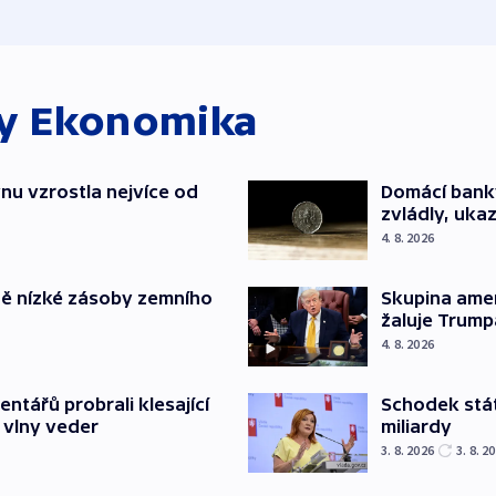
ky
Ekonomika
nu vzrostla nejvíce od
Domácí bank
zvládly, ukaz
4. 8. 2026
ě nízké zásoby zemního
Skupina ame
žaluje Trump
4. 8. 2026
Schodek stát
ntářů probrali klesající
miliardy
 vlny veder
3. 8. 2026
3. 8. 2