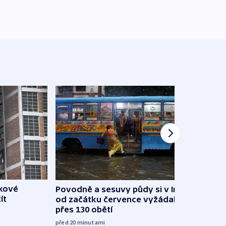
škové
Povodně a sesuvy půdy si v Indii
V Rus
ít
od začátku července vyžádaly
Ukraj
přes 130 obětí
08:52
před 20
minutami