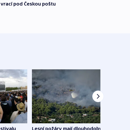
 vrací pod Českou poštu
stivalu
Lesní požáry mají dlouhodobý
Ukraj