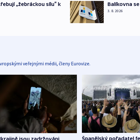
Balíkovna se
třebují „žebráckou sílu“ k
3. 8. 2026
vropskými veřejnými médii, členy Eurovize.
Španělský pořadatel fe
krajině jsou zadržováni