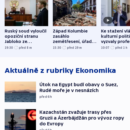
Ruský soud vyloučil
Západ Kolumbie
Ke stažení vl
opoziční stranu
zasáhlo
kulturní polit
Jabloko ze
zemětřesení, úřady
vyzvaly profe
zářijových „voleb“
hlásí přes sto obětí
organizace, s
19:30
před 8
m
15:30
před 29
m
10:07
před 1
h
odbory
Aktuálně z rubriky
Ekonomika
Útok na Egypt budí obavy o Suez,
Rudé moře je v nesnázích
před 6
h
Kazachstán zvažuje trasy přes
Gruzii a Ázerbájdžán pro vývoz ropy
do Evropy
před 6
h