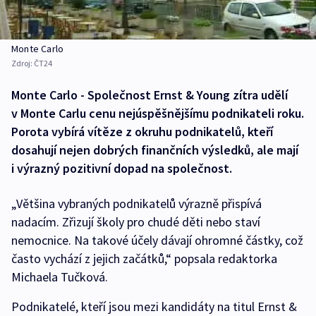
Monte Carlo
Zdroj:
ČT24
Monte Carlo - Společnost Ernst & Young zítra udělí
v Monte Carlu cenu nejúspěšnějšímu podnikateli roku.
Porota vybírá vítěze z okruhu podnikatelů, kteří
dosahují nejen dobrých finančních výsledků, ale mají
i výrazný pozitivní dopad na společnost.
„Většina vybraných podnikatelů výrazně přispívá
nadacím. Zřizují školy pro chudé děti nebo staví
nemocnice. Na takové účely dávají ohromné částky, což
často vychází z jejich začátků,“ popsala redaktorka
Michaela Tučková.
Podnikatelé, kteří jsou mezi kandidáty na titul Ernst &