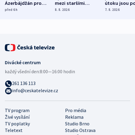
Ázerbájdžán pro
mezi staršími
útoku jsou po
vývoz ropy do
Poláky nebezpečné
míní estonsk
před 6
h
8. 8. 2026
7. 8. 2026
Evropy
zdravotní rady
bezpečnostn
expert
Divácké centrum
každý všední den:
8:00—16:00 hodin
261 136 113
info@ceskatelevize.cz
TV program
Pro média
Živé vysílání
Reklama
TV poplatky
Studio Brno
Teletext
Studio Ostrava