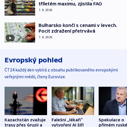
tříletém maximu, zjistila FAO
7. 8. 2026
Bulharsko končí s cenami v levech.
Pocit zdražení přetrvává
7. 8. 2026
Evropský pohled
ČT24 každý den vybírá z obsahu publikovaného evropskými
veřejnými médii, členy Eurovize.
Kazachstán zvažuje
Falešní „lékaři“
Spekulace o
trasy přes Gruzii a
vytvoření AI šíří
přímém rusk