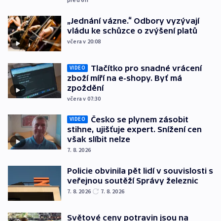
„Jednání vázne.“ Odbory vyzývají
vládu ke schůzce o zvýšení platů
včera v 20:08
Tlačítko pro snadné vrácení
VIDEO
zboží míří na e-shopy. Byť má
zpoždění
včera v 07:30
Česko se plynem zásobit
VIDEO
stihne, ujišťuje expert. Snížení cen
však slíbit nelze
7. 8. 2026
Policie obvinila pět lidí v souvislosti s
veřejnou soutěží Správy železnic
7. 8. 2026
7. 8. 2026
Světové ceny potravin jsou na