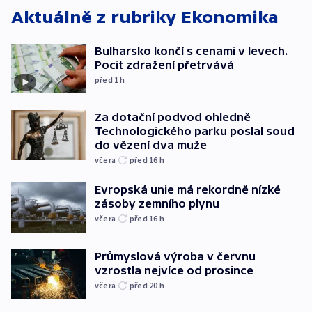
Aktuálně z rubriky
Ekonomika
Bulharsko končí s cenami v levech.
Pocit zdražení přetrvává
před 1
h
Za dotační podvod ohledně
Technologického parku poslal soud
do vězení dva muže
včera
před 16
h
Evropská unie má rekordně nízké
zásoby zemního plynu
včera
před 16
h
Průmyslová výroba v červnu
vzrostla nejvíce od prosince
včera
před 20
h