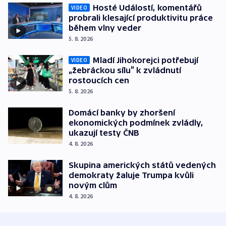
Hosté Událostí, komentářů
VIDEO
probrali klesající produktivitu práce
během vlny veder
5. 8. 2026
Mladí Jihokorejci potřebují
VIDEO
„žebráckou sílu“ k zvládnutí
rostoucích cen
5. 8. 2026
Domácí banky by zhoršení
ekonomických podmínek zvládly,
ukazují testy ČNB
4. 8. 2026
Skupina amerických států vedených
demokraty žaluje Trumpa kvůli
novým clům
4. 8. 2026