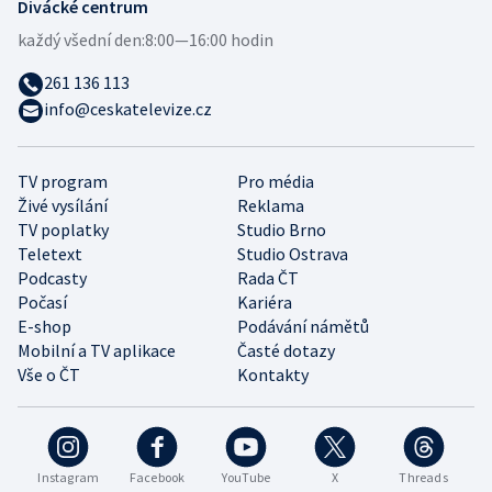
Divácké centrum
každý všední den:
8:00—16:00 hodin
261 136 113
info@ceskatelevize.cz
TV program
Pro média
Živé vysílání
Reklama
TV poplatky
Studio Brno
Teletext
Studio Ostrava
Podcasty
Rada ČT
Počasí
Kariéra
E-shop
Podávání námětů
Mobilní a TV aplikace
Časté dotazy
Vše o ČT
Kontakty
Instagram
Facebook
YouTube
X
Threads