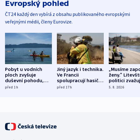
Evropský pohled
ČT24 každý den vybírá z obsahu publikovaného evropskými
veřejnými médii, členy Eurovize.
Pobyt u vodních
Jiný jazyk i technika.
„Musíme zapo
ploch zvyšuje
Ve Francii
ženy.“ Litevšt
duševní pohodu,
spolupracují hasiči z
politici zvažuj
ukázala
různých zemí
dohodu o
před 1
h
před 17
h
5. 8. 2026
mezinárodní studie
demografii