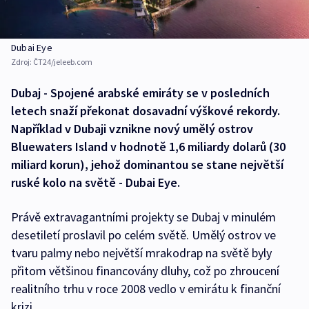
Dubai Eye
Zdroj:
ČT24/jeleeb.com
Dubaj - Spojené arabské emiráty se v posledních
letech snaží překonat dosavadní výškové rekordy.
Například v Dubaji vznikne nový umělý ostrov
Bluewaters Island v hodnotě 1,6 miliardy dolarů (30
miliard korun), jehož dominantou se stane největší
ruské kolo na světě - Dubai Eye.
Právě extravagantními projekty se Dubaj v minulém
desetiletí proslavil po celém světě. Umělý ostrov ve
tvaru palmy nebo největší mrakodrap na světě byly
přitom většinou financovány dluhy, což po zhroucení
realitního trhu v roce 2008 vedlo v emirátu k finanční
krizi.