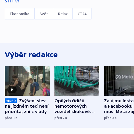
ŠTÍTKY
Ekonomika
Svět
Relax
ČT24
Výběr redakce
Zvýšení slev
Opilých řidičů
Za újmu Inst
VIDEO
na jízdném teď není
nemotorových
a Facebooku
priorita, zní z vlády
vozidel skokově
musí Meta zap
přibylo, nejvíc ve
půl miliardy 
před 1
h
před 2
h
před 3
h
středních Čechách