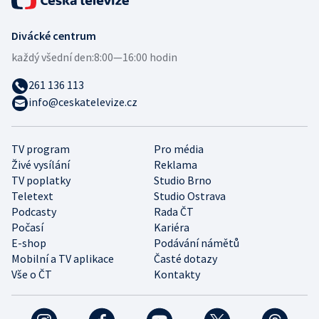
Divácké centrum
každý všední den:
8:00—16:00 hodin
261 136 113
info@ceskatelevize.cz
TV program
Pro média
Živé vysílání
Reklama
TV poplatky
Studio Brno
Teletext
Studio Ostrava
Podcasty
Rada ČT
Počasí
Kariéra
E-shop
Podávání námětů
Mobilní a TV aplikace
Časté dotazy
Vše o ČT
Kontakty