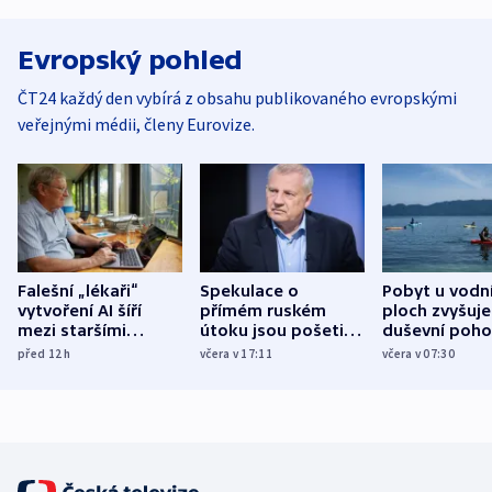
Evropský pohled
ČT24 každý den vybírá z obsahu publikovaného evropskými
veřejnými médii, členy Eurovize.
Falešní „lékaři“
Spekulace o
Pobyt u vodn
vytvoření AI šíří
přímém ruském
ploch zvyšuje
mezi staršími
útoku jsou pošetilé,
duševní poho
Poláky nebezpečné
míní estonský
ukázala
před 12
h
včera v 17:11
včera v 07:30
zdravotní rady
bezpečnostní
mezinárodní 
expert