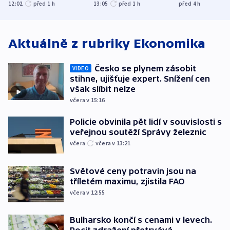
společenskou
explodoval kilometr
bývalého šéf
12:02
před 1
h
13:05
před 1
h
před 4
h
atmosféru
od plynovodu
nejvyššího s
Aktuálně z rubriky
Ekonomika
Česko se plynem zásobit
VIDEO
stihne, ujišťuje expert. Snížení cen
však slíbit nelze
včera v 15:16
Policie obvinila pět lidí v souvislosti s
veřejnou soutěží Správy železnic
včera
včera v 13:21
Světové ceny potravin jsou na
tříletém maximu, zjistila FAO
včera v 12:55
Bulharsko končí s cenami v levech.