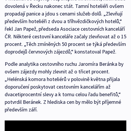
dovolená v Řecku nakonec stát. Tamní hoteliéři ovšem
propadají panice a jdou s cenami služeb dolů. „Zlevňují
především hoteliéři z dvou a tříhvězdičkových hotelů,“
řekl Jan Papež, předseda Asociace cestovních kanceláří
ČR. Některé cestovní kanceláře začaly zlevňovat až o 15
procent. „Těch zmíněných 50 procent se týká především
doprodejů červnových zájezdů,“ konstatoval Papež.
Podle analytika cestovního ruchu Jaromíra Beránka by
ovšem zájezdy mohly zlevnit až o třicet procent.
„Helénská komora hoteliérů v polovině května přijala
doporučení poskytovat cestovním kancelářím až
dvacetiprocentní slevy a k tomu celou řadu benefitů,“
potvrdil Beránek. Z hlediska cen by mělo být příjemné
především září.