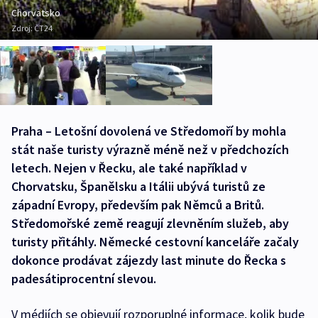
Chorvatsko
Zdroj:
ČT24
Praha – Letošní dovolená ve Středomoří by mohla
stát naše turisty výrazně méně než v předchozích
letech. Nejen v Řecku, ale také například v
Chorvatsku, Španělsku a Itálii ubývá turistů ze
západní Evropy, především pak Němců a Britů.
Středomořské země reagují zlevněním služeb, aby
turisty přitáhly. Německé cestovní kanceláře začaly
dokonce prodávat zájezdy last minute do Řecka s
padesátiprocentní slevou.
V médiích se objevují rozporuplné informace, kolik bude