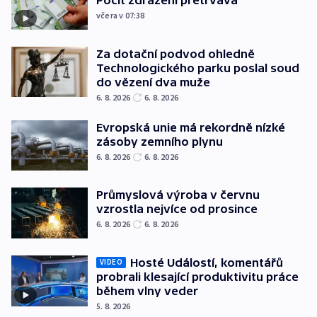
Pocit zdražení přetrvává
včera v 07:38
Za dotační podvod ohledně
Technologického parku poslal soud
do vězení dva muže
6. 8. 2026
6. 8. 2026
Evropská unie má rekordně nízké
zásoby zemního plynu
6. 8. 2026
6. 8. 2026
Průmyslová výroba v červnu
vzrostla nejvíce od prosince
6. 8. 2026
6. 8. 2026
Hosté Událostí, komentářů
VIDEO
probrali klesající produktivitu práce
během vlny veder
5. 8. 2026