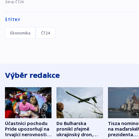
Zdroj:
ČT24
ŠTÍTKY
Ekonomika
ČT24
Výběr redakce
Účastníci pochodu
Do Bulharska
Tisza nomino
Pride upozorňují na
pronikl zřejmě
na maďarské
trvající nerovnosti i
ukrajinský dron,
prezidenta