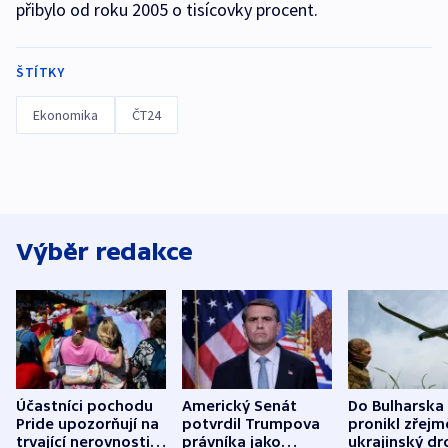
přibylo od roku 2005 o tisícovky procent.
ŠTÍTKY
Ekonomika
ČT24
Výběr redakce
Účastníci pochodu
Americký Senát
Do Bulharska
Pride upozorňují na
potvrdil Trumpova
pronikl zřejm
trvající nerovnosti i
právníka jako
ukrajinský dr