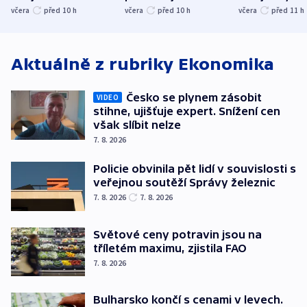
společenskou
ministra
explodoval k
včera
před 10
h
včera
před 10
h
včera
před 11
h
atmosféru
spravedlnosti
od plynovod
Aktuálně z rubriky
Ekonomika
Česko se plynem zásobit
VIDEO
stihne, ujišťuje expert. Snížení cen
však slíbit nelze
7. 8. 2026
Policie obvinila pět lidí v souvislosti s
veřejnou soutěží Správy železnic
7. 8. 2026
7. 8. 2026
Světové ceny potravin jsou na
tříletém maximu, zjistila FAO
7. 8. 2026
Bulharsko končí s cenami v levech.