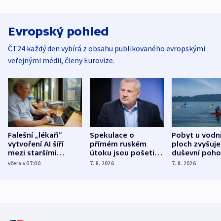
Evropský pohled
ČT24 každý den vybírá z obsahu publikovaného evropskými
veřejnými médii, členy Eurovize.
Falešní „lékaři“
Spekulace o
Pobyt u vodn
vytvoření AI šíří
přímém ruském
ploch zvyšuje
mezi staršími
útoku jsou pošetilé,
duševní poho
Poláky nebezpečné
míní estonský
ukázala
včera v 07:00
7. 8. 2026
7. 8. 2026
zdravotní rady
bezpečnostní
mezinárodní 
expert