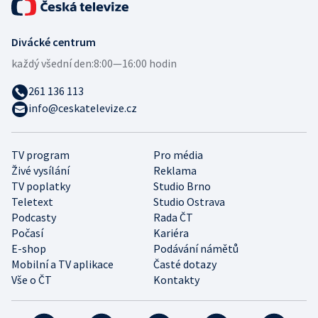
Divácké centrum
každý všední den:
8:00—16:00 hodin
261 136 113
info@ceskatelevize.cz
TV program
Pro média
Živé vysílání
Reklama
TV poplatky
Studio Brno
Teletext
Studio Ostrava
Podcasty
Rada ČT
Počasí
Kariéra
E-shop
Podávání námětů
Mobilní a TV aplikace
Časté dotazy
Vše o ČT
Kontakty