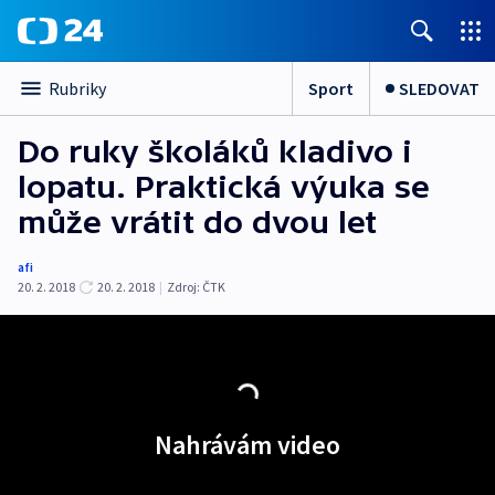
Sport
SLEDOVAT
Rubriky
Do ruky školáků kladivo i
lopatu. Praktická výuka se
může vrátit do dvou let
afi
20. 2. 2018
20. 2. 2018
|
Zdroj:
ČTK
Nahrávám video