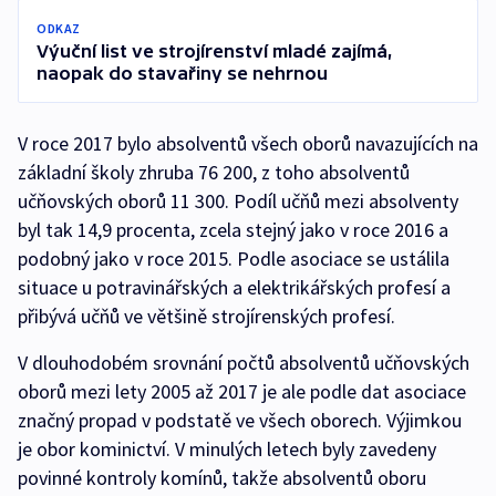
ODKAZ
Výuční list ve strojírenství mladé zajímá,
naopak do stavařiny se nehrnou
V roce 2017 bylo absolventů všech oborů navazujících na
základní školy zhruba 76 200, z toho absolventů
učňovských oborů 11 300. Podíl učňů mezi absolventy
byl tak 14,9 procenta, zcela stejný jako v roce 2016 a
podobný jako v roce 2015. Podle asociace se ustálila
situace u potravinářských a elektrikářských profesí a
přibývá učňů ve většině strojírenských profesí.
V dlouhodobém srovnání počtů absolventů učňovských
oborů mezi lety 2005 až 2017 je ale podle dat asociace
značný propad v podstatě ve všech oborech. Výjimkou
je obor kominictví. V minulých letech byly zavedeny
povinné kontroly komínů, takže absolventů oboru