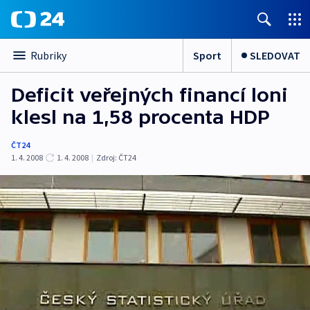
Sport
SLEDOVAT
Rubriky
Deficit veřejných financí loni
klesl na 1,58 procenta HDP
ČT24
1. 4. 2008
1. 4. 2008
|
Zdroj:
ČT24