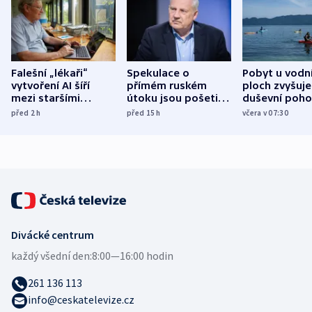
Falešní „lékaři“
Spekulace o
Pobyt u vodn
vytvoření AI šíří
přímém ruském
ploch zvyšuje
mezi staršími
útoku jsou pošetilé,
duševní poho
Poláky nebezpečné
míní estonský
ukázala
před 2
h
před 15
h
včera v 07:30
zdravotní rady
bezpečnostní
mezinárodní 
expert
Divácké centrum
každý všední den:
8:00—16:00 hodin
261 136 113
info@ceskatelevize.cz