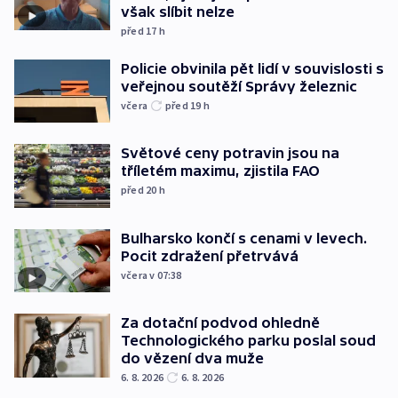
však slíbit nelze
před 17
h
Policie obvinila pět lidí v souvislosti s
veřejnou soutěží Správy železnic
včera
před 19
h
Světové ceny potravin jsou na
tříletém maximu, zjistila FAO
před 20
h
Bulharsko končí s cenami v levech.
Pocit zdražení přetrvává
včera v 07:38
Za dotační podvod ohledně
Technologického parku poslal soud
do vězení dva muže
6. 8. 2026
6. 8. 2026