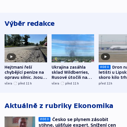
Výběr redakce
Hejtmani řeší
Ukrajina zasáhla
Dron n
VIDEO
chybějící peníze na
sklad Wildberries,
letišti u Lips
opravu silnic. Jsou
Rusové útočili na
skoro kilo trh
nenárokové, namítá
trh, hasiče či
indicie ukazuj
včera
před 12
h
včera
před 12
h
před 12
h
ministerstvo
stadion
Rusko
Aktuálně z rubriky
Ekonomika
Česko se plynem zásobit
VIDEO
stihne, ujišťuje expert. Snížení cen