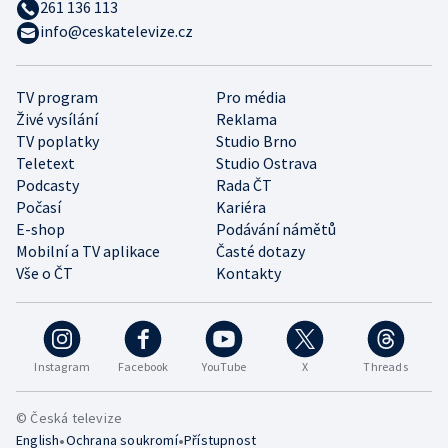
261 136 113
info@ceskatelevize.cz
TV program
Pro média
Živé vysílání
Reklama
TV poplatky
Studio Brno
Teletext
Studio Ostrava
Podcasty
Rada ČT
Počasí
Kariéra
E-shop
Podávání námětů
Mobilní a TV aplikace
Časté dotazy
Vše o ČT
Kontakty
Instagram
Facebook
YouTube
X
Threads
© Česká televize
•
•
English
Ochrana soukromí
Přístupnost