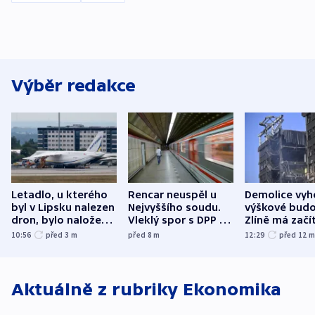
Výběr redakce
Letadlo, u kterého
Rencar neuspěl u
Demolice vyh
byl v Lipsku nalezen
Nejvyššího soudu.
výškové budo
dron, bylo naložené
Vleklý spor s DPP o
Zlíně má začí
municí, píší média
reklamní plochu
odpoledne
10:56
před 3
m
před 8
m
12:29
před 12
končí
Aktuálně z rubriky
Ekonomika