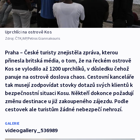
Uprchlíci na ostrově Kos
Zdroj:
ČTK/AP/Petros Giannakouris
Praha – České turisty znejistěla zpráva, kterou
přinesla britská média, o tom, že na řeckém ostrově
Kos se vylodilo až 1200 uprchlíků, v důsledku čehož
panuje na ostrově doslova chaos. Cestovní kanceláře
tak musejí zodpovídat stovky dotazů svých klientů k
bezpečnostní situaci Kosu. Někteří dokonce požadují
změnu destinace u již zakoupeného zájezdu. Podle
cestovek ale turistům žádné nebezpečí nehrozí.
GALERIE
videogallery_536989