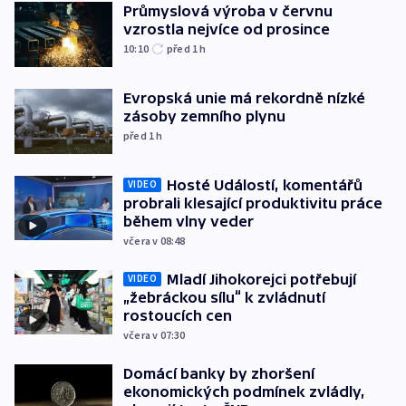
Průmyslová výroba v červnu
vzrostla nejvíce od prosince
10:10
před 1
h
Evropská unie má rekordně nízké
zásoby zemního plynu
před 1
h
Hosté Událostí, komentářů
VIDEO
probrali klesající produktivitu práce
během vlny veder
včera v 08:48
Mladí Jihokorejci potřebují
VIDEO
„žebráckou sílu“ k zvládnutí
rostoucích cen
včera v 07:30
Domácí banky by zhoršení
ekonomických podmínek zvládly,