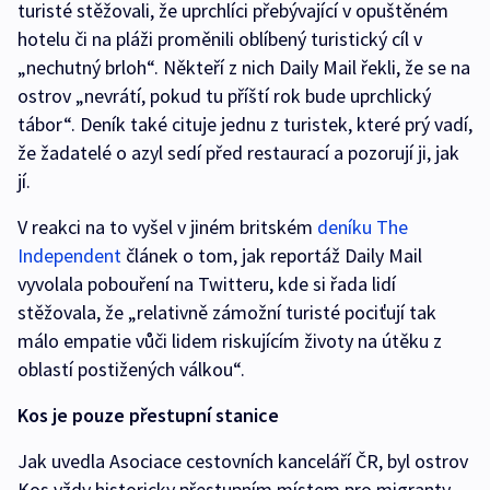
turisté stěžovali, že uprchlíci přebývající v opuštěném
hotelu či na pláži proměnili oblíbený turistický cíl v
„nechutný brloh“. Někteří z nich Daily Mail řekli, že se na
ostrov „nevrátí, pokud tu příští rok bude uprchlický
tábor“. Deník také cituje jednu z turistek, které prý vadí,
že žadatelé o azyl sedí před restaurací a pozorují ji, jak
jí.
V reakci na to vyšel v jiném britském
deníku The
Independent
článek o tom, jak reportáž Daily Mail
vyvolala pobouření na Twitteru, kde si řada lidí
stěžovala, že „relativně zámožní turisté pociťují tak
málo empatie vůči lidem riskujícím životy na útěku z
oblastí postižených válkou“.
Kos je pouze přestupní stanice
Jak uvedla Asociace cestovních kanceláří ČR, byl ostrov
Kos vždy historicky přestupním místem pro migranty