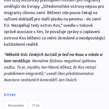
směřující do Evropy. „Středomořské ostrovy nejsou pro
imigranty cílovou zemí. Běženci zde pouze čekají na
vyřízení dokladů pro další plavbu na pevninu - do zemí
EU. Nezaplňují tedy ostrov Kos,“ uvedla v tiskové
zprávě asociace s tím, že považuje zprávy o zaplavení
ostrova Kos běženci za velmi zkreslené a neodpovídající
každodenní realitě.
"
Několik tisíc českých turistů je teď na Kosu a nikdo si
tam nestěžuje
. Nemáme žádnou negativní zpětnou
vazbu. To je, myslím, ten hlavní důkaz, že Kos netrpí
problémem imigrantů," uvedl člen představenstva
Asociace cestovních kanceláří Jan Osúch.
ŠTÍTKY
Ekonomika
ČT24