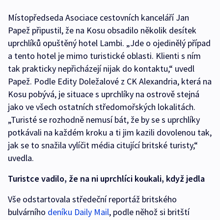
Místopředseda Asociace cestovních kanceláří Jan
Papež připustil, že na Kosu obsadilo několik desítek
uprchlíků opuštěný hotel Lambi. „Jde o ojedinělý případ
a tento hotel je mimo turistické oblasti. Klienti s ním
tak prakticky nepřicházejí nijak do kontaktu,“ uvedl
Papež. Podle Edity Doležalové z CK Alexandria, která na
Kosu pobývá, je situace s uprchlíky na ostrově stejná
jako ve všech ostatních středomořských lokalitách.
„Turisté se rozhodně nemusí bát, že by se s uprchlíky
potkávali na každém kroku a ti jim kazili dovolenou tak,
jak se to snažila vylíčit média citující britské turisty,“
uvedla.
Turistce vadilo, že na ni uprchlíci koukali, když jedla
Vše odstartovala středeční reportáž britského
bulvárního
deníku Daily Mail
, podle něhož si britští