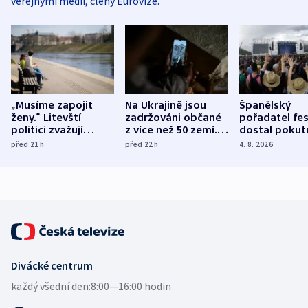
veřejnými médii, členy Eurovize.
„Musíme zapojit
Na Ukrajině jsou
Španělský
ženy.“ Litevští
zadržováni občané
pořadatel fes
politici zvažují
z více než 50 zemí.
dostal pokut
dohodu o
Bojovali na straně
nekalé prakti
před 21
h
před 22
h
4. 8. 2026
demografii
Ruska
Divácké centrum
každý všední den:
8:00—16:00 hodin