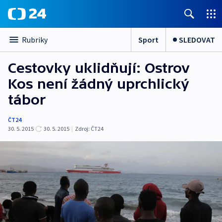
Sport
SLEDOVAT
Rubriky
Cestovky uklidňují: Ostrov
Kos není žádný uprchlický
tábor
ČT24
30. 5. 2015
30. 5. 2015
|
Zdroj:
ČT24