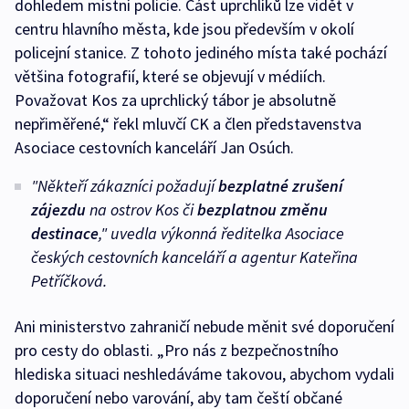
dohledem místní policie. Část uprchlíků lze vidět v
centru hlavního města, kde jsou především v okolí
policejní stanice. Z tohoto jediného místa také pochází
většina fotografií, které se objevují v médiích.
Považovat Kos za uprchlický tábor je absolutně
nepřiměřené,“ řekl mluvčí CK a člen představenstva
Asociace cestovních kanceláří Jan Osúch.
"Někteří zákazníci požadují
bezplatné zrušení
zájezdu
na ostrov Kos či
bezplatnou změnu
destinace
," uvedla výkonná ředitelka Asociace
českých cestovních kanceláří a agentur Kateřina
Petříčková.
Ani ministerstvo zahraničí nebude měnit své doporučení
pro cesty do oblasti. „Pro nás z bezpečnostního
hlediska situaci neshledáváme takovou, abychom vydali
doporučení nebo varování, aby tam čeští občané