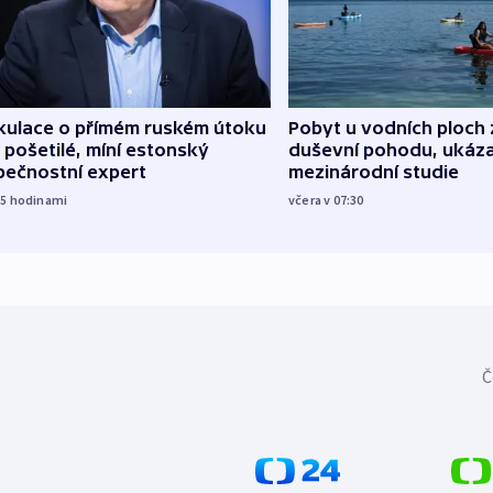
kulace o přímém ruském útoku
Pobyt u vodních ploch 
 pošetilé, míní estonský
duševní pohodu, ukáza
pečnostní expert
mezinárodní studie
15
hodinami
včera v 07:30
Č