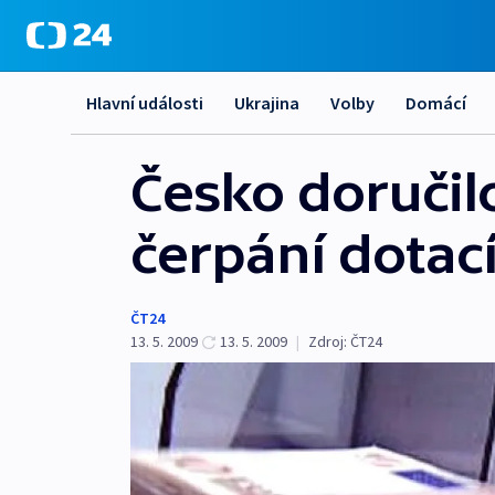
Hlavní události
Ukrajina
Volby
Domácí
Česko doručil
čerpání dotac
ČT24
13. 5. 2009
13. 5. 2009
|
Zdroj:
ČT24