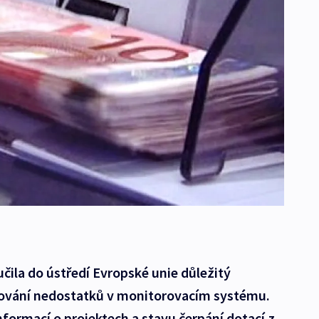
učila do ústředí Evropské unie důležitý
ňování nedostatků v monitorovacím systému.
nformací o projektech a stavu čerpání dotací z