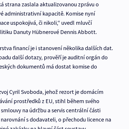
ká strana zaslala aktualizovanou zprávu o
 administrativní kapacitě. Komise nyní
ace uspokojivá, či nikoli,“ uvedl mluvčí
olitiku Danuty Hübnerové Dennis Abbott.
stva financí je i stanovení několika dalších dat.
adu další dotazy, prověří je auditní orgán do
i českých dokumentů má dostat komise do
zvoj Cyril Svoboda, jehož rezort je domácím
ávání prostředků z EU, stihl během svého
louvy na údržbu a servis centrální části
narovnání s dodavateli, o přechodu licence na
ejné zakázky na hlavní část soustavy.