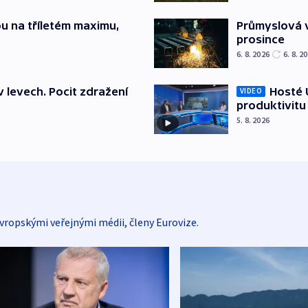
u na tříletém maximu,
Průmyslová v
prosince
6. 8. 2026
6. 8. 2
v levech. Pocit zdražení
Hosté U
VIDEO
produktivitu
5. 8. 2026
vropskými veřejnými médii, členy Eurovize.