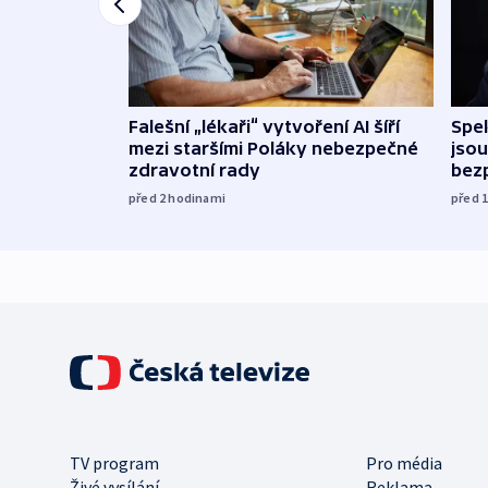
Falešní „lékaři“ vytvoření AI šíří
Spe
mezi staršími Poláky nebezpečné
jsou
zdravotní rady
bez
před 2
hodinami
před 
TV program
Pro média
Živé vysílání
Reklama