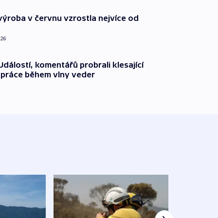
ýroba v červnu vzrostla nejvíce od
026
dálostí, komentářů probrali klesající
 práce během vlny veder