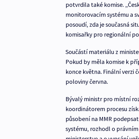
potvrdila také komise. „Čes
monitorovacím systému a své
posoudí, zda je současná situ
komisařky pro regionální p
Součástí materiálu z minister
Pokud by měla komise k příp
konce května. Finální verz
poloviny června.
Bývalý ministr pro místní ro
koordinátorem procesu získ
působení na MMR podepsat sm
systému, rozhodl o právním 
ministerstvo a o vypsání veř