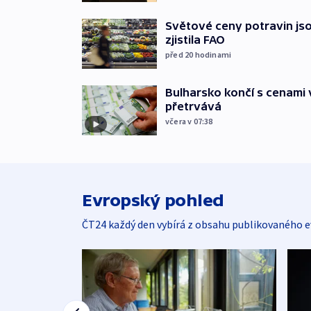
Světové ceny potravin jso
zjistila FAO
před 20
hodinami
Bulharsko končí s cenami 
přetrvává
včera v 07:38
Evropský pohled
ČT24 každý den vybírá z obsahu publikovaného e