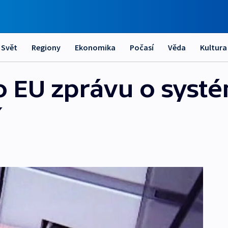
Svět
Regiony
Ekonomika
Počasí
Věda
Kultura
o EU zprávu o syst
í