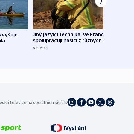
Jiný jazyk i technika. Ve Francii
zvyšuje
„Musí
spolupracují hasiči z různých zemí
la
polit
demo
6. 8. 2026
5. 8. 20
eská televize na sociálních sítích: