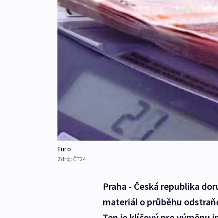
Euro
Zdroj:
ČT24
Praha - Česká republika dor
materiál o průběhu odstra
Ten je klíčový pro výměnu i