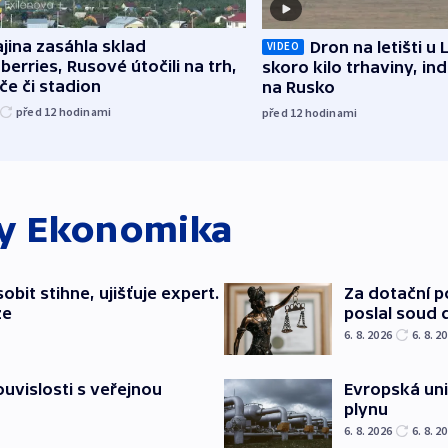
jina zasáhla sklad
Dron na letišti u 
VIDEO
berries, Rusové útočili na trh,
skoro kilo trhaviny, ind
če či stadion
na Rusko
před 12
hodinami
před 12
hodinami
ky
Ekonomika
bit stihne, ujišťuje expert.
Za dotační 
ze
poslal soud 
6. 8. 2026
6. 8. 2
souvislosti s veřejnou
Evropská un
plynu
6. 8. 2026
6. 8. 2