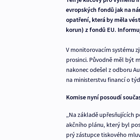
evropských fondů jak na náro
opatření, která by měla vést 
korun) z fondů EU. Informu
V monitorovacím systému zji
prosinci. Původně měl být m
nakonec odešel z odboru Aud
na ministerstvu financí o týd
Komise nyní posoudí součas
„Na základě upřesňujících 
akčního plánu, který byl pos
prý zástupce tiskového mluv