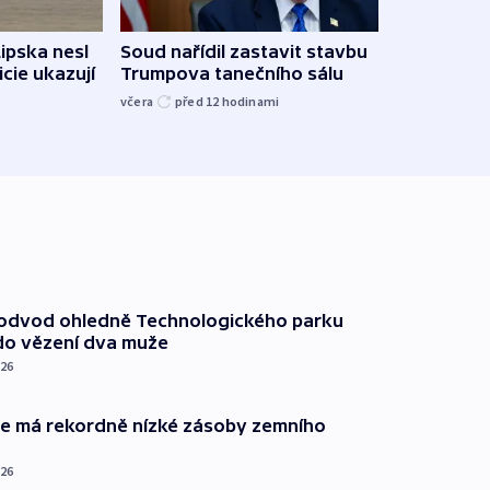
Lipska nesl
Soud nařídil zastavit stavbu
Žido
icie ukazují
Trumpova tanečního sálu
břehu
kriti
včera
před 12
hodinami
před 1
podvod ohledně Technologického parku
do vězení dva muže
026
ie má rekordně nízké zásoby zemního
026