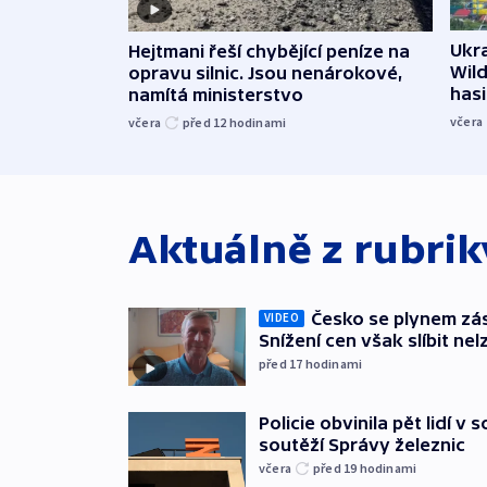
Ukra
Hejtmani řeší chybějící peníze na
Wild
opravu silnic. Jsou nenárokové,
hasi
namítá ministerstvo
včera
včera
před 12
hodinami
Aktuálně z rubri
Česko se plynem záso
VIDEO
Snížení cen však slíbit nel
před 17
hodinami
Policie obvinila pět lidí v 
soutěží Správy železnic
včera
před 19
hodinami