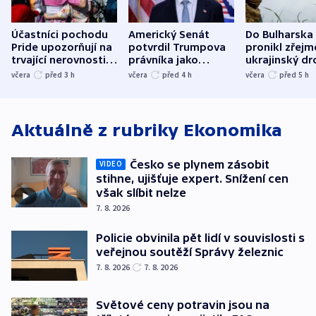
Účastníci pochodu
Americký Senát
Do Bulharska
Pride upozorňují na
potvrdil Trumpova
pronikl zřejm
trvající nerovnosti i
právníka jako
ukrajinský dr
společenskou
ministra
explodoval k
včera
před 3
h
včera
před 4
h
včera
před 5
h
atmosféru
spravedlnosti
od plynovod
Aktuálně z rubriky
Ekonomika
Česko se plynem zásobit
VIDEO
stihne, ujišťuje expert. Snížení cen
však slíbit nelze
7. 8. 2026
Policie obvinila pět lidí v souvislosti s
veřejnou soutěží Správy železnic
7. 8. 2026
7. 8. 2026
Světové ceny potravin jsou na