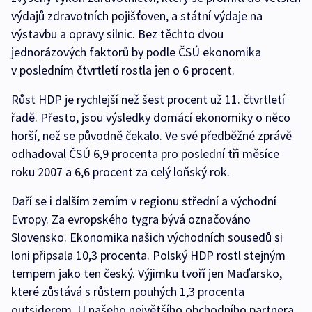
výdajů zdravotních pojišťoven, a státní výdaje na
výstavbu a opravy silnic. Bez těchto dvou
jednorázových faktorů by podle ČSÚ ekonomika
v posledním čtvrtletí rostla jen o 6 procent.
Růst HDP je rychlejší než šest procent už 11. čtvrtletí
řadě. Přesto, jsou výsledky domácí ekonomiky o něco
horší, než se původně čekalo. Ve své předběžné zprávě
odhadoval ČSÚ 6,9 procenta pro poslední tři měsíce
roku 2007 a 6,6 procent za celý loňský rok.
Daří se i dalším zemím v regionu střední a východní
Evropy. Za evropského tygra bývá označováno
Slovensko. Ekonomika našich východních sousedů si
loni připsala 10,3 procenta. Polský HDP rostl stejným
tempem jako ten český. Výjimku tvoří jen Maďarsko,
které zůstává s růstem pouhých 1,3 procenta
outsiderem. U našeho největšího obchodního partnera,