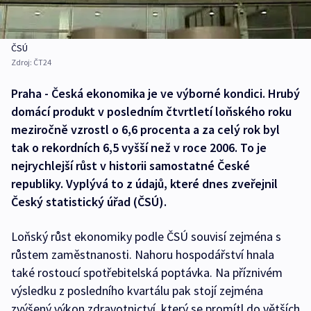
ČSÚ
Zdroj:
ČT24
Praha - Česká ekonomika je ve výborné kondici. Hrubý
domácí produkt v posledním čtvrtletí loňského roku
meziročně vzrostl o 6,6 procenta a za celý rok byl
tak o rekordních 6,5 vyšší než v roce 2006. To je
nejrychlejší růst v historii samostatné České
republiky. Vyplývá to z údajů, které dnes zveřejnil
Český statistický úřad (ČSÚ).
Loňský růst ekonomiky podle ČSÚ souvisí zejména s
růstem zaměstnanosti. Nahoru hospodářství hnala
také rostoucí spotřebitelská poptávka. Na příznivém
výsledku z posledního kvartálu pak stojí zejména
zvýšený výkon zdravotnictví, který se promítl do větších