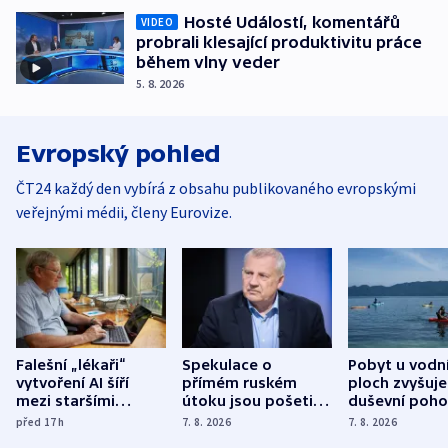
Hosté Událostí, komentářů
VIDEO
probrali klesající produktivitu práce
během vlny veder
5. 8. 2026
Evropský pohled
ČT24 každý den vybírá z obsahu publikovaného evropskými
veřejnými médii, členy Eurovize.
Falešní „lékaři“
Spekulace o
Pobyt u vodn
vytvoření AI šíří
přímém ruském
ploch zvyšuje
mezi staršími
útoku jsou pošetilé,
duševní poho
Poláky nebezpečné
míní estonský
ukázala
před 17
h
7. 8. 2026
7. 8. 2026
zdravotní rady
bezpečnostní
mezinárodní 