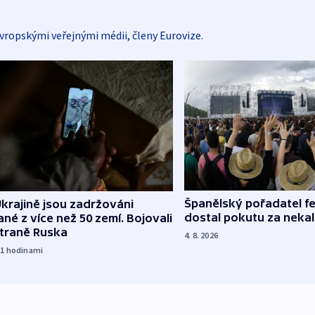
vropskými veřejnými médii, členy Eurovize.
Španělský pořadatel fe
krajině jsou zadržováni
dostal pokutu za nekal
né z více než 50 zemí. Bojovali
straně Ruska
4. 8. 2026
21
hodinami