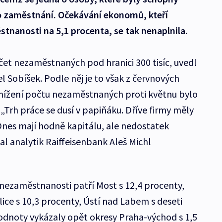
o zaměstnání. Očekávání ekonomů, kteří
tnanosti na 5,1 procenta, se tak nenaplnila.
čet nezaměstnaných pod hranici 300 tisíc, uvedl
l Sobíšek. Podle něj je to však z červnových
Snížení počtu nezaměstnaných proti květnu bylo
 „Trh práce se dusí v papiňáku. Dříve firmy měly
 Dnes mají hodně kapitálu, ale nedostatek
l analytik Raiffeisenbank Aleš Michl
 nezaměstnanosti patří Most s 12,4 procenty,
lice s 10,3 procenty, Ústí nad Labem s deseti
odnoty vykázaly opět okresy Praha-východ s 1,5