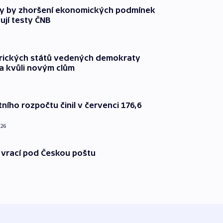
y by zhoršení ekonomických podmínek
ují testy ČNB
rických států vedených demokraty
a kvůli novým clům
ního rozpočtu činil v červenci 176,6
026
 vrací pod Českou poštu