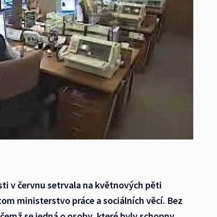
i v červnu setrvala na květnových pěti
om ministerstvo práce a sociálních věcí. Bez
přičemž se jedná o osoby, které byly schopny