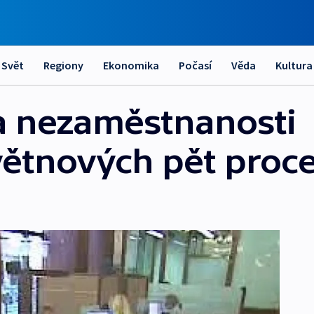
Svět
Regiony
Ekonomika
Počasí
Věda
Kultura
a nezaměstnanosti
ětnových pět proc