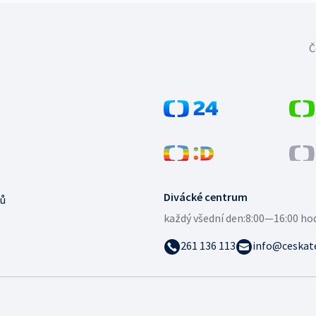
Č
Divácké centrum
ů
každý všední den:
8:00—16:00 ho
261 136 113
info@ceskate