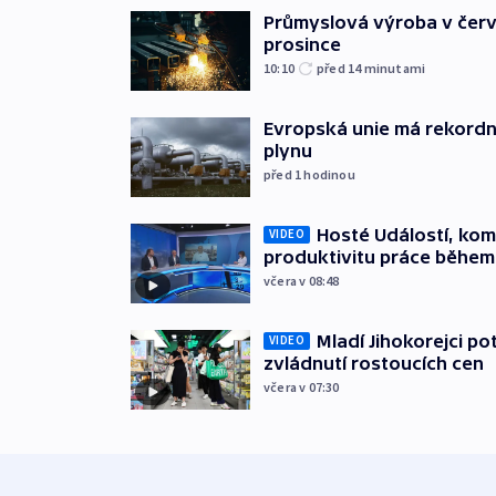
Průmyslová výroba v červ
prosince
10:10
před 14
minutami
Evropská unie má rekordn
plynu
před 1
hodinou
Hosté Událostí, kome
VIDEO
produktivitu práce během
včera v 08:48
Mladí Jihokorejci po
VIDEO
zvládnutí rostoucích cen
včera v 07:30