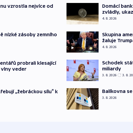
nu vzrostla nejvíce od
Domácí bank
zvládly, ukaz
4. 8. 2026
ě nízké zásoby zemního
Skupina ame
žaluje Trump
4. 8. 2026
Schodek stát
ntářů probrali klesající
miliardy
 vlny veder
3. 8. 2026
3. 8. 2
Balíkovna se
třebují „žebráckou sílu“ k
3. 8. 2026