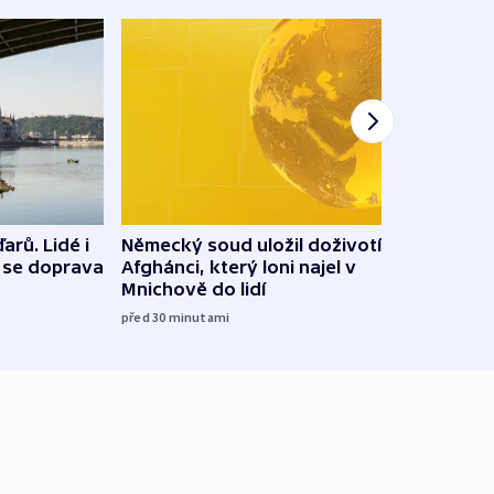
arů. Lidé i
Německý soud uložil doživotí
Státn
e se doprava
Afghánci, který loni najel v
a je
Mnichově do lidí
Bulo
před 30
minutami
06:11