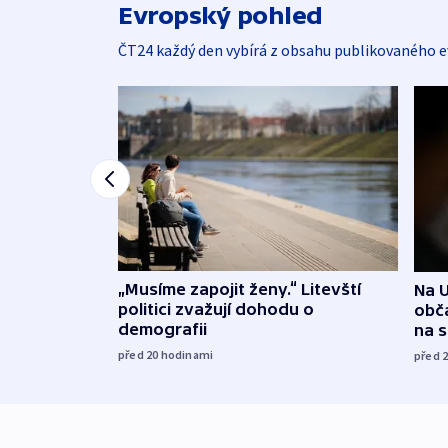
Evropský pohled
ČT24 každý den vybírá z obsahu publikovaného e
„Musíme zapojit ženy.“ Litevští
Na U
politici zvažují dohodu o
obča
demografii
na 
před 20
hodinami
před 