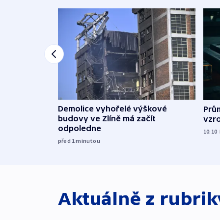
Demolice vyhořelé výškové
Prů
budovy ve Zlíně má začít
vzro
odpoledne
10:10
před 1
minutou
Aktuálně z rubri