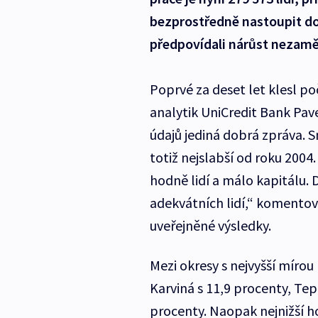
bezprostředně nastoupit d
předpovídali nárůst nezaměs
Poprvé za deset let klesl po
analytik UniCredit Bank Pave
údajů jediná dobrá zpráva. 
totiž nejslabší od roku 2004.
hodně lidí a málo kapitálu.
adekvátních lidí,“ komentova
uveřejněné výsledky.
Mezi okresy s nejvyšší mírou
Karviná s 11,9 procenty, Tep
procenty. Naopak nejnižší h