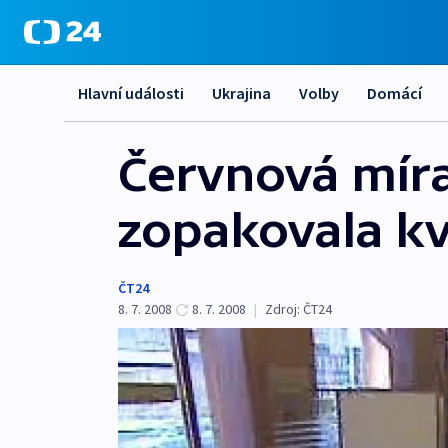
Hlavní události
Ukrajina
Volby
Domácí
Červnová mír
zopakovala kv
ČT24
8. 7. 2008
8. 7. 2008
|
Zdroj:
ČT24