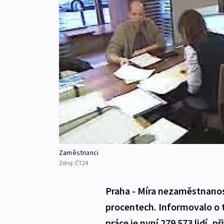
Zaměstnanci
Zdroj:
ČT24
Praha - Míra nezaměstnanost
procentech. Informovalo o t
práce je nyní 279 573 lidí, 