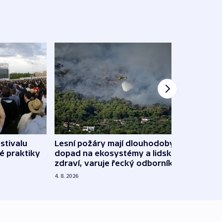
stivalu
Lesní požáry mají dlouhodobý
Ukraj
é praktiky
dopad na ekosystémy a lidské
Franc
zdraví, varuje řecký odborník
požá
4. 8. 2026
3. 8. 20