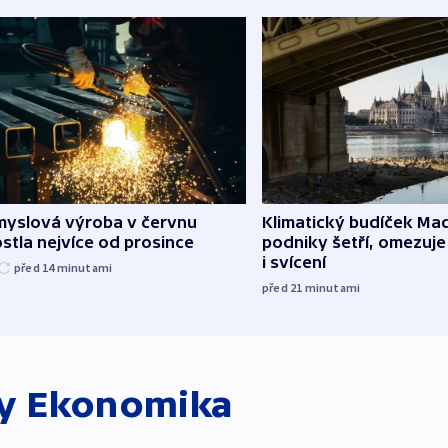
myslová výroba v červnu
Klimatický budíček Maď
stla nejvíce od prosince
podniky šetří, omezuj
i svícení
před 14
minutami
před 21
minutami
ky
Ekonomika