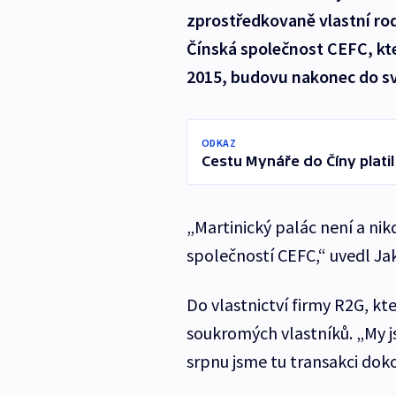
zprostředkovaně vlastní ro
Čínská společnost CEFC, kte
2015, budovu nakonec do sv
ODKAZ
Cestu Mynáře do Číny plati
„Martinický palác není a ni
společností CEFC,“ uvedl Ja
Do vlastnictví firmy R2G, kte
soukromých vlastníků. „My js
srpnu jsme tu transakci dokon