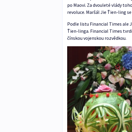
po Maovi. Za dvouleté vlády toho
revoluce. Maršál Jie Ťien-ling s
Podle listu Financial Times ale 
Ťien-linga. Financial Times tvrdí
čínskou vojenskou rozvědkou.