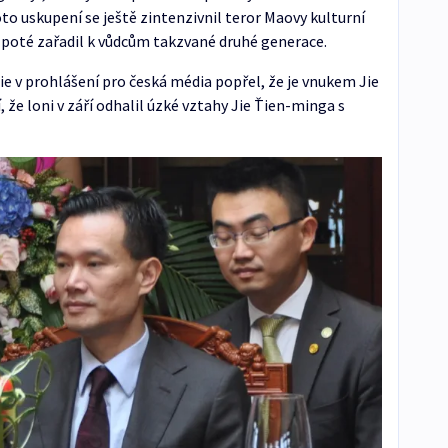
to uskupení se ještě zintenzivnil teror Maovy kulturní
e poté zařadil k vůdcům takzvané druhé generace.
Jie v prohlášení pro česká média popřel, že je vnukem Jie
, že loni v září odhalil úzké vztahy Jie Ťien-minga s