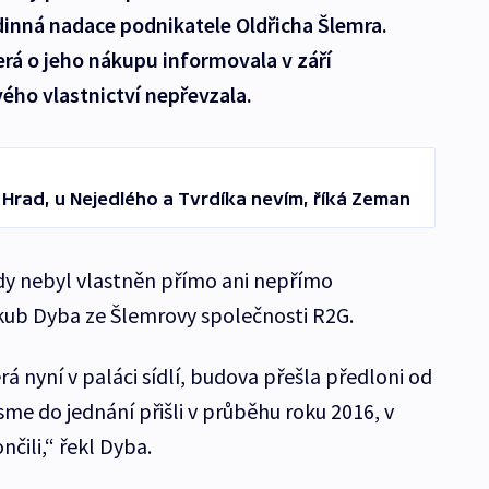
dinná nadace podnikatele Oldřicha Šlemra.
rá o jeho nákupu informovala v září
ého vlastnictví nepřevzala.
l Hrad, u Nejedlého a Tvrdíka nevím, říká Zeman
kdy nebyl vlastněn přímo ani nepřímo
kub Dyba ze Šlemrovy společnosti R2G.
rá nyní v paláci sídlí, budova přešla předloni od
me do jednání přišli v průběhu roku 2016, v
čili,“ řekl Dyba.