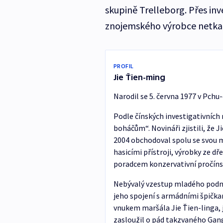
skupině Trelleborg. Přes in
znojemského výrobce netkan
PROFIL
Jie Ťien-ming
Narodil se 5. června 1977 v Pchu-
Podle čínských investigativních
boháčům“. Novináři zjistili, že Ji
2004 obchodoval spolu se svou 
hasicími přístroji, výrobky ze dř
poradcem konzervativní pročíns
Nebývalý vzestup mladého podnik
jeho spojení s armádními špičkam
vnukem maršála Jie Ťien-linga, 
zasloužil o pád takzvaného Gang