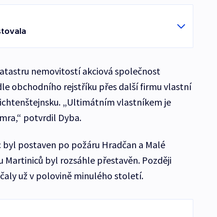
stovala
atastru nemovitostí akciová společnost
le obchodního rejstříku přes další firmu vlastní
ichtenštejnsku. „Ultimátním vlastníkem je
mra,“ potvrdil Dyba.
c byl postaven po požáru Hradčan a Malé
u Martiniců byl rozsáhle přestavěn. Později
ačaly už v polovině minulého století.