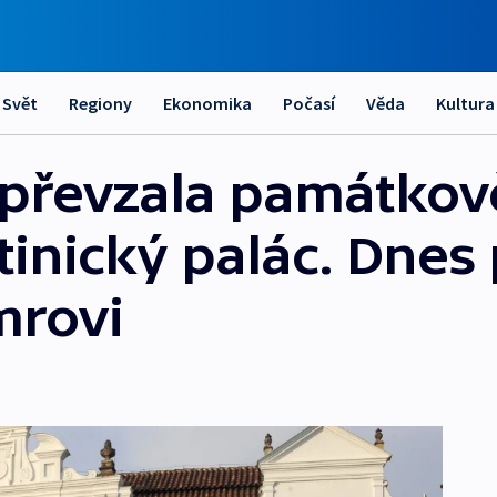
Svět
Regiony
Ekonomika
Počasí
Věda
Kultura
epřevzala památkov
inický palác. Dnes 
mrovi