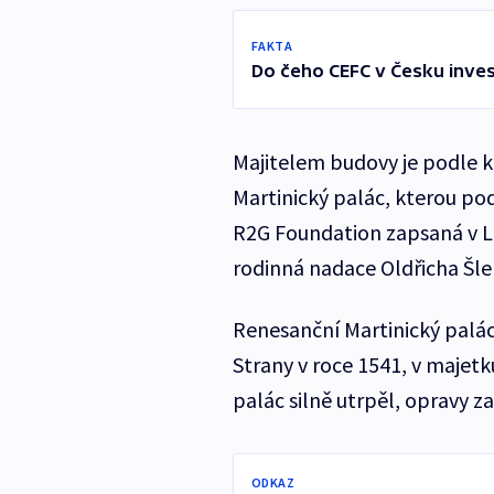
FAKTA
Do čeho CEFC v Česku inve
Majitelem budovy je podle k
Martinický palác, kterou pod
R2G Foundation zapsaná v L
rodinná nadace Oldřicha Šle
Renesanční Martinický palá
Strany v roce 1541, v majetk
palác silně utrpěl, opravy z
ODKAZ