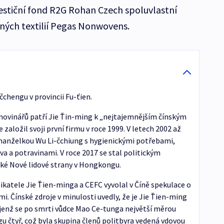
vestiční fond R2G Rohan Czech spoluvlastní
ých textilií Pegas Nonwovens.
čchengu v provincii Fu-ťien.
 novinářů patří Jie Ťin-ming k „nejtajemnějším čínským
e založil svoji první firmu v roce 1999. V letech 2002 až
manželkou Wu Li-čchiung s hygienickými potřebami,
eva a potravinami. V roce 2017 se stal politickým
ké Nové lidové strany v Hongkongu.
atele Jie Ťien-minga a CEFC vyvolal v Číně spekulace o
i. Čínské zdroje v minulosti uvedly, že je Jie Ťien-ming
jenž se po smrti vůdce Mao Ce-tunga největší měrou
u čtyř, což byla skupina členů politbyra vedená vdovou