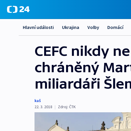
Hlavní události
Ukrajina
Volby
Domácí
CEFC nikdy n
chráněný Mart
miliardáři Šle
kaš
22. 3. 2018
|
Zdroj:
ČTK