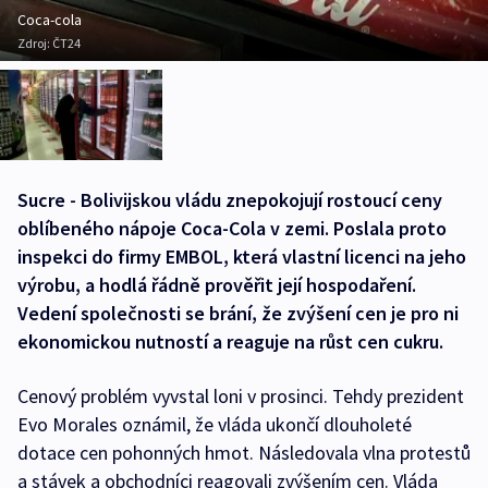
Coca-cola
Zdroj:
ČT24
Sucre - Bolivijskou vládu znepokojují rostoucí ceny
oblíbeného nápoje Coca-Cola v zemi. Poslala proto
inspekci do firmy EMBOL, která vlastní licenci na jeho
výrobu, a hodlá řádně prověřit její hospodaření.
Vedení společnosti se brání, že zvýšení cen je pro ni
ekonomickou nutností a reaguje na růst cen cukru.
Cenový problém vyvstal loni v prosinci. Tehdy prezident
Evo Morales oznámil, že vláda ukončí dlouholeté
dotace cen pohonných hmot. Následovala vlna protestů
a stávek a obchodníci reagovali zvýšením cen. Vláda