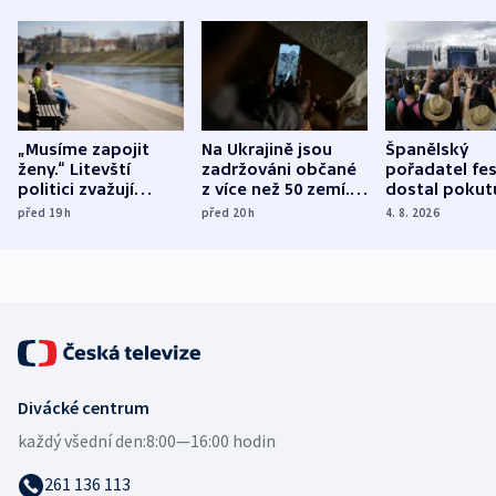
„Musíme zapojit
Na Ukrajině jsou
Španělský
ženy.“ Litevští
zadržováni občané
pořadatel fes
politici zvažují
z více než 50 zemí.
dostal pokut
dohodu o
Bojovali na straně
nekalé prakti
před 19
h
před 20
h
4. 8. 2026
demografii
Ruska
Divácké centrum
každý všední den:
8:00—16:00 hodin
261 136 113