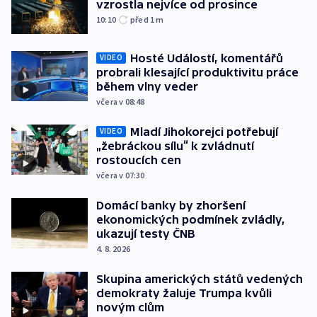
vzrostla nejvíce od prosince
10:10
před 1
m
Hosté Událostí, komentářů
VIDEO
probrali klesající produktivitu práce
během vlny veder
včera v 08:48
Mladí Jihokorejci potřebují
VIDEO
„žebráckou sílu“ k zvládnutí
rostoucích cen
včera v 07:30
Domácí banky by zhoršení
ekonomických podmínek zvládly,
ukazují testy ČNB
4. 8. 2026
Skupina amerických států vedených
demokraty žaluje Trumpa kvůli
novým clům