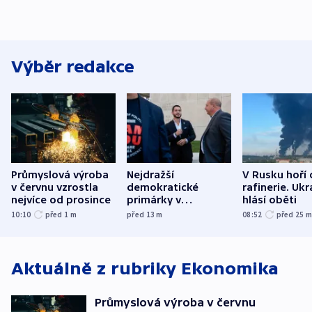
Výběr redakce
Průmyslová výroba
Nejdražší
V Rusku hoří 
v červnu vzrostla
demokratické
rafinerie. Ukr
nejvíce od prosince
primárky v
hlásí oběti
Michiganu stranu
10:10
před 1
m
před 13
m
08:52
před 25
rozdělily. Kvůli
podpoře Izraele
Aktuálně z rubriky
Ekonomika
Průmyslová výroba v červnu