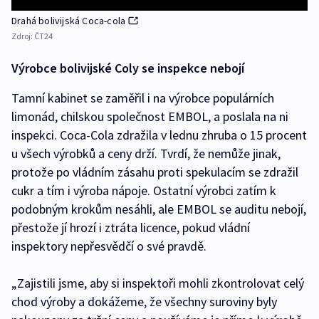
Drahá bolivijská Coca-cola
Zdroj:
ČT24
Výrobce bolivijské Coly se inspekce nebojí
Tamní kabinet se zaměřil i na výrobce populárních
limonád, chilskou společnost EMBOL, a poslala na ni
inspekci. Coca-Cola zdražila v lednu zhruba o 15 procent
u všech výrobků a ceny drží. Tvrdí, že nemůže jinak,
protože po vládním zásahu proti spekulacím se zdražil
cukr a tím i výroba nápoje. Ostatní výrobci zatím k
podobným krokům nesáhli, ale EMBOL se auditu nebojí,
přestože jí hrozí i ztráta licence, pokud vládní
inspektory nepřesvědčí o své pravdě.
„Zajistili jsme, aby si inspektoři mohli zkontrolovat celý
chod výroby a dokážeme, že všechny suroviny byly