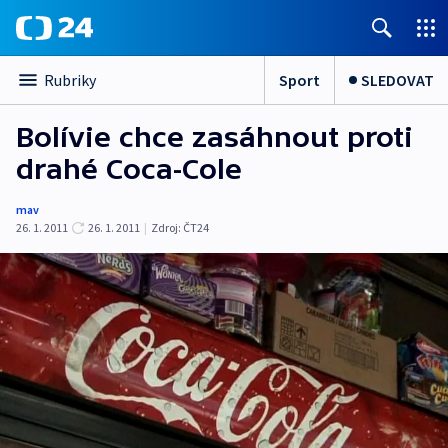
Sport
SLEDOVAT
Rubriky
Bolívie chce zasáhnout proti
drahé Coca-Cole
mav
26. 1. 2011
26. 1. 2011
|
Zdroj:
ČT24