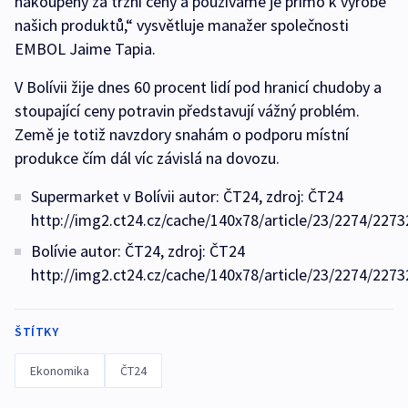
nakoupeny za tržní ceny a používáme je přímo k výrobě
našich produktů,“ vysvětluje manažer společnosti
EMBOL Jaime Tapia.
V Bolívii žije dnes 60 procent lidí pod hranicí chudoby a
stoupající ceny potravin představují vážný problém.
Země je totiž navzdory snahám o podporu místní
produkce čím dál víc závislá na dovozu.
Supermarket v Bolívii autor: ČT24, zdroj: ČT24
http://img2.ct24.cz/cache/140x78/article/23/2274/2273
Bolívie autor: ČT24, zdroj: ČT24
http://img2.ct24.cz/cache/140x78/article/23/2274/2273
ŠTÍTKY
Ekonomika
ČT24