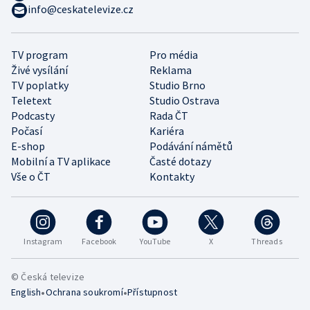
info@ceskatelevize.cz
TV program
Pro média
Živé vysílání
Reklama
TV poplatky
Studio Brno
Teletext
Studio Ostrava
Podcasty
Rada ČT
Počasí
Kariéra
E-shop
Podávání námětů
Mobilní a TV aplikace
Časté dotazy
Vše o ČT
Kontakty
Instagram
Facebook
YouTube
X
Threads
© Česká televize
•
•
English
Ochrana soukromí
Přístupnost