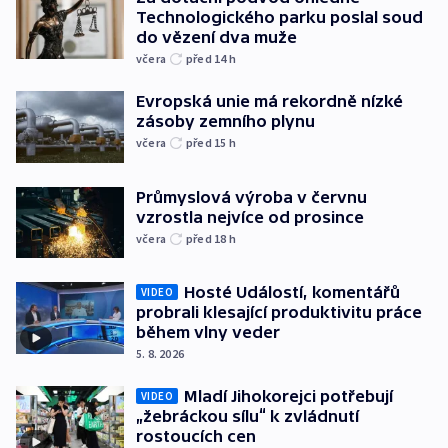
Technologického parku poslal soud
do vězení dva muže
včera
před 14
h
Evropská unie má rekordně nízké
zásoby zemního plynu
včera
před 15
h
Průmyslová výroba v červnu
vzrostla nejvíce od prosince
včera
před 18
h
Hosté Událostí, komentářů
VIDEO
probrali klesající produktivitu práce
během vlny veder
5. 8. 2026
Mladí Jihokorejci potřebují
VIDEO
„žebráckou sílu“ k zvládnutí
rostoucích cen