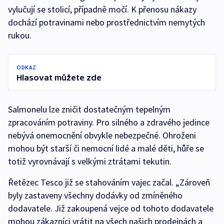
vylučují se stolicí, případně močí. K přenosu nákazy
dochází potravinami nebo prostřednictvím nemytých
rukou.
ODKAZ
Hlasovat můžete zde
Salmonelu lze zničit dostatečným tepelným
zpracováním potraviny. Pro silného a zdravého jedince
nebývá onemocnění obvykle nebezpečné. Ohroženi
mohou být starší či nemocní lidé a malé děti, hůře se
totiž vyrovnávají s velkými ztrátami tekutin.
Řetězec Tesco již se stahováním vajec začal. „Zároveň
byly zastaveny všechny dodávky od zmíněného
dodavatele. Již zakoupená vejce od tohoto dodavatele
mohou zákazníci vrátit na všech našich prodejnách a