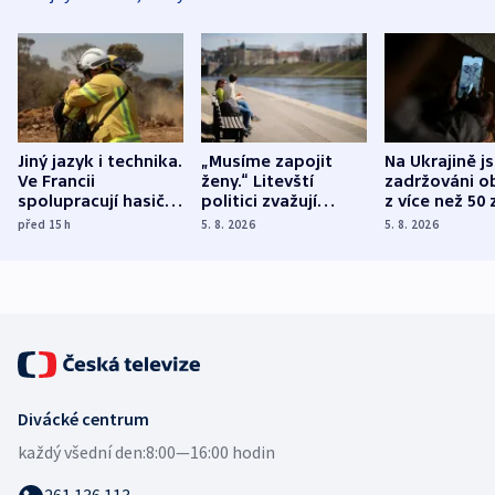
Jiný jazyk i technika.
„Musíme zapojit
Na Ukrajině j
Ve Francii
ženy.“ Litevští
zadržováni o
spolupracují hasiči z
politici zvažují
z více než 50 
různých zemí
dohodu o
Bojovali na s
před 15
h
5. 8. 2026
5. 8. 2026
demografii
Ruska
Divácké centrum
každý všední den:
8:00—16:00 hodin
261 136 113