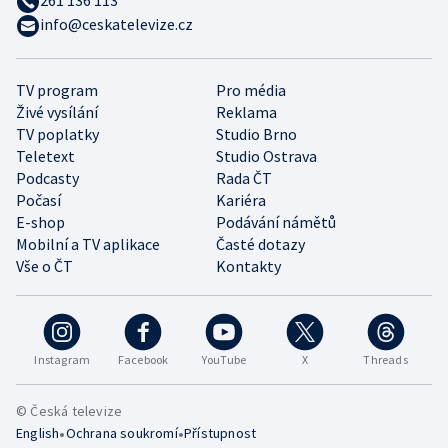
info@ceskatelevize.cz
TV program
Pro média
Živé vysílání
Reklama
TV poplatky
Studio Brno
Teletext
Studio Ostrava
Podcasty
Rada ČT
Počasí
Kariéra
E-shop
Podávání námětů
Mobilní a TV aplikace
Časté dotazy
Vše o ČT
Kontakty
Instagram
Facebook
YouTube
X
Threads
© Česká televize
•
•
English
Ochrana soukromí
Přístupnost