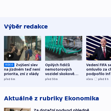
Výběr redakce
Zvýšení slev
Opilých řidičů
Vedení FIFA s
VIDEO
na jízdném teď není
nemotorových
omluvilo za c
priorita, zní z vlády
vozidel skokově
podpořilo Inf
přibylo, nejvíc ve
UEFA trvá na
před 6
m
před 50
m
včera
před 8
h
středních Čechách
bojkotu
Aktuálně z rubriky
Ekonomika
Za dotační podvod ohledně