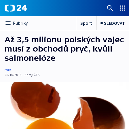
Sport
SLEDOVAT
Rubriky
Až 3,5 milionu polských vajec
musí z obchodů pryč, kvůli
salmonelóze
mor
25. 10. 2016
|
Zdroj:
ČTK