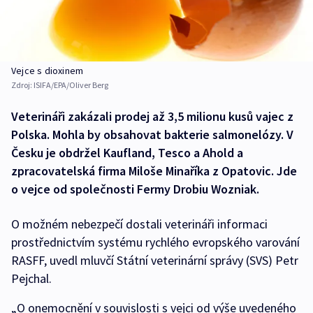
Vejce s dioxinem
Zdroj:
ISIFA/EPA/Oliver Berg
Veterináři zakázali prodej až 3,5 milionu kusů vajec z
Polska. Mohla by obsahovat bakterie salmonelózy. V
Česku je obdržel Kaufland, Tesco a Ahold a
zpracovatelská firma Miloše Minaříka z Opatovic. Jde
o vejce od společnosti Fermy Drobiu Wozniak.
O možném nebezpečí dostali veterináři informaci
prostřednictvím systému rychlého evropského varování
RASFF, uvedl mluvčí Státní veterinární správy (SVS) Petr
Pejchal.
„O onemocnění v souvislosti s vejci od výše uvedeného