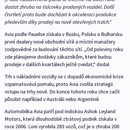
dostat zhruba na tisícovku prodaných vozidel. Další
čtvrtletí proto bude docházet k akceleraci produkce
především díky prodeji na nově otevřených trzích.“
Avia podle Pauelse získala v Rusku, Polsku a Bulharsku
první dealery nové obchodní sítě a místní manažery
zodpovědné za budování těchto sítí. „Od poloviny roku
zde plánujeme dodávky zákazníkům, které budou
prodeje v dalších kvartálech ještě zvedat,“ dodal.
Trh s nákladními vozidly se z dopadů ekonomické krize
vzpamatovává pomalu, proto Avia zvolila strategii
vstupu na trhy nové. Do konce tohoto roku chce začít
působit například v Austrálii nebo Argentině.
Automobilka Avia patří pod indickou Ashok Leyland
Motors, která dlouhodobě ztrátový podnik získala v
roce 2006. Loni vyrobila 283 vozů, což je o zhruba 200