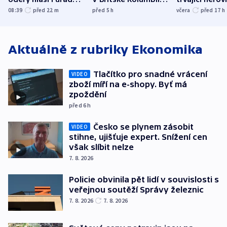
Bělgorodu
evakuovali tisíce lidí
společensko
08:39
před 22
m
před 5
h
včera
před 17
h
atmosféru
Aktuálně z rubriky
Ekonomika
Tlačítko pro snadné vrácení
VIDEO
zboží míří na e-shopy. Byť má
zpoždění
před 6
h
Česko se plynem zásobit
VIDEO
stihne, ujišťuje expert. Snížení cen
však slíbit nelze
7. 8. 2026
Policie obvinila pět lidí v souvislosti s
veřejnou soutěží Správy železnic
7. 8. 2026
7. 8. 2026