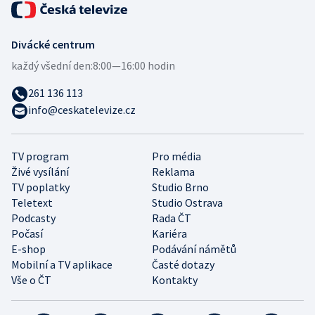
Divácké centrum
každý všední den:
8:00—16:00 hodin
261 136 113
info@ceskatelevize.cz
TV program
Pro média
Živé vysílání
Reklama
TV poplatky
Studio Brno
Teletext
Studio Ostrava
Podcasty
Rada ČT
Počasí
Kariéra
E-shop
Podávání námětů
Mobilní a TV aplikace
Časté dotazy
Vše o ČT
Kontakty