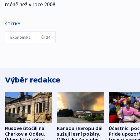
méně než v roce 2008.
ŠTÍTKY
Ekonomika
ČT24
Výběr redakce
Rusové útočili na
Kanadu i Evropu dál
Účastníci po
Charkov a Oděsu.
sužují lesní požáry.
Pride upozorň
Údery hlásí i úřady v
V Britské Kolumbii
trvající nerov