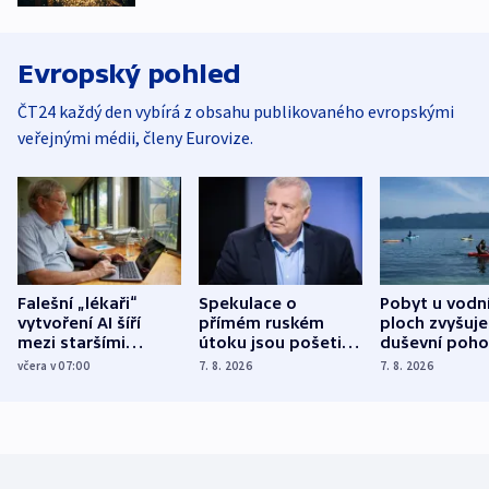
Evropský pohled
ČT24 každý den vybírá z obsahu publikovaného evropskými
veřejnými médii, členy Eurovize.
Falešní „lékaři“
Spekulace o
Pobyt u vodn
vytvoření AI šíří
přímém ruském
ploch zvyšuje
mezi staršími
útoku jsou pošetilé,
duševní poho
Poláky nebezpečné
míní estonský
ukázala
včera v 07:00
7. 8. 2026
7. 8. 2026
zdravotní rady
bezpečnostní
mezinárodní 
expert