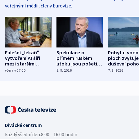
veřejnými médii, členy Eurovize.
Falešní „lékaři“
Spekulace o
Pobyt u vodn
vytvoření AI šíří
přímém ruském
ploch zvyšuje
mezi staršími
útoku jsou pošetilé,
duševní poho
Poláky nebezpečné
míní estonský
ukázala
včera v 07:00
7. 8. 2026
7. 8. 2026
zdravotní rady
bezpečnostní
mezinárodní 
expert
Divácké centrum
každý všední den:
8:00—16:00 hodin