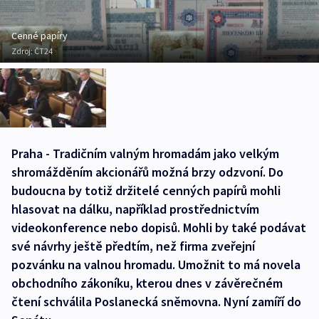
Cenné papíry
Zdroj:
ČT24
Praha - Tradičním valným hromadám jako velkým
shromážděním akcionářů možná brzy odzvoní. Do
budoucna by totiž držitelé cenných papírů mohli
hlasovat na dálku, například prostřednictvím
videokonference nebo dopisů. Mohli by také podávat
své návrhy ještě předtím, než firma zveřejní
pozvánku na valnou hromadu. Umožnit to má novela
obchodního zákoníku, kterou dnes v závěrečném
čtení schválila Poslanecká sněmovna. Nyní zamíří do