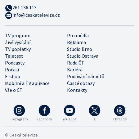
261 136 113
info@ceskatelevize.cz
TV program
Pro média
Živé vysílání
Reklama
TV poplatky
Studio Brno
Teletext
Studio Ostrava
Podcasty
Rada ČT
Počasí
Kariéra
E-shop
Podávání námětů
Mobilní a TV aplikace
Časté dotazy
Vše o ČT
Kontakty
Instagram
Facebook
YouTube
X
Threads
© Česká televize