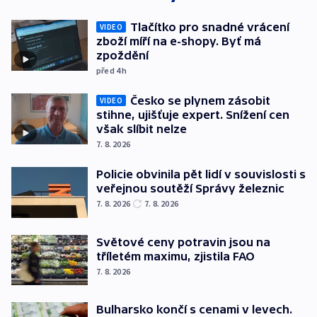
Tlačítko pro snadné vrácení
VIDEO
zboží míří na e-shopy. Byť má
zpoždění
před 4
h
Česko se plynem zásobit
VIDEO
stihne, ujišťuje expert. Snížení cen
však slíbit nelze
7. 8. 2026
Policie obvinila pět lidí v souvislosti s
veřejnou soutěží Správy železnic
7. 8. 2026
7. 8. 2026
Světové ceny potravin jsou na
tříletém maximu, zjistila FAO
7. 8. 2026
Bulharsko končí s cenami v levech.