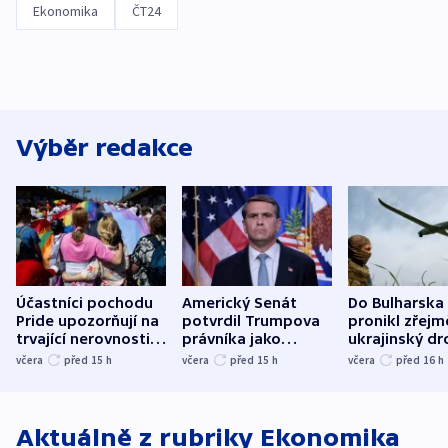
Ekonomika
ČT24
Výběr redakce
Účastníci pochodu
Americký Senát
Do Bulharska
Pride upozorňují na
potvrdil Trumpova
pronikl zřejm
trvající nerovnosti i
právníka jako
ukrajinský dr
společenskou
ministra
explodoval k
včera
před 15
h
včera
před 15
h
včera
před 16
h
atmosféru
spravedlnosti
od plynovod
Aktuálně z rubriky
Ekonomika