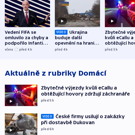
Vedení FIFA se
Ukrajina
Zbytečné výj
VIDEO
omluvilo za chyby a
buduje další
kvůli eCallu a
podpořilo Infantina.
opevnění na hranici
obtěžující ho
UEFA trvá na
s Běloruskem
zdržují záchr
včera
před 4
h
před 4
h
před 5
h
bojkotu
Aktuálně z rubriky
Domácí
Zbytečné výjezdy kvůli eCallu a
obtěžující hovory zdržují záchranáře
před 5
h
České firmy usilují o zakázky
VIDEO
při dostavbě Dukovan
před 6
h