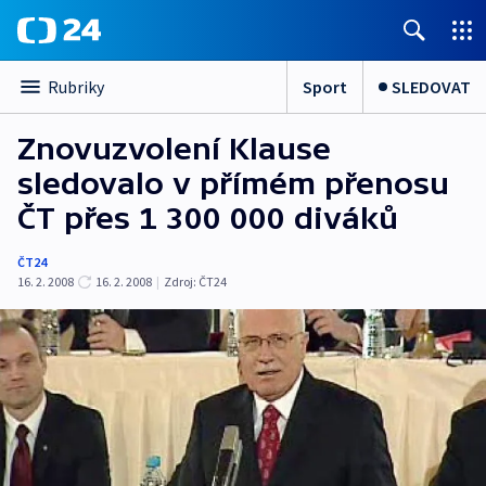
Sport
SLEDOVAT
Rubriky
Znovuzvolení Klause
sledovalo v přímém přenosu
ČT přes 1 300 000 diváků
ČT24
16. 2. 2008
16. 2. 2008
|
Zdroj:
ČT24