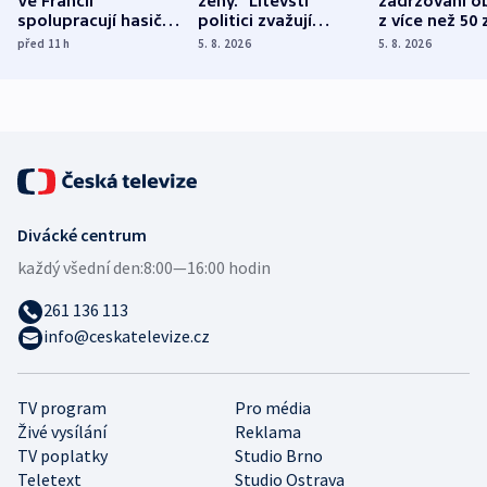
Ve Francii
ženy.“ Litevští
zadržováni o
spolupracují hasiči z
politici zvažují
z více než 50 
různých zemí
dohodu o
Bojovali na s
před 11
h
5. 8. 2026
5. 8. 2026
demografii
Ruska
Divácké centrum
každý všední den:
8:00—16:00 hodin
261 136 113
info@ceskatelevize.cz
TV program
Pro média
Živé vysílání
Reklama
TV poplatky
Studio Brno
Teletext
Studio Ostrava