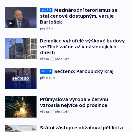
Mezinárodní terorismus se
VIDEO
stal cenově dostupným, varuje
Bartošek
před 7
h
Demolice vyhořelé výškové budovy
ve Zlíně začne až v následujících
dnech
včera
před 10
h
Sečteno: Pardubický kraj
VIDEO
před 11
h
Průmyslová výroba v červnu
vzrostla nejvíce od prosince
včera
před 14
h
Státní zástupce obžaloval pět lidí a