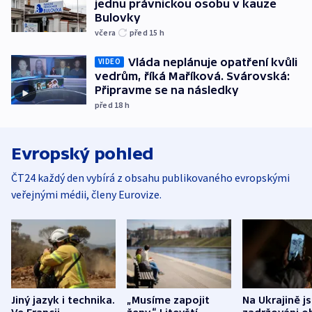
jednu právnickou osobu v kauze
Bulovky
včera
před 15
h
Vláda neplánuje opatření kvůli
VIDEO
vedrům, říká Maříková. Svárovská:
Připravme se na následky
před 18
h
Evropský pohled
ČT24 každý den vybírá z obsahu publikovaného evropskými
veřejnými médii, členy Eurovize.
Jiný jazyk i technika.
„Musíme zapojit
Na Ukrajině j