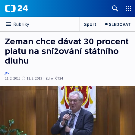
Sport
SLEDOVAT
Rubriky
Zeman chce dávat 30 procent
platu na snižování státního
dluhu
jav
11. 2. 2013
11. 2. 2013
|
Zdroj:
ČT24