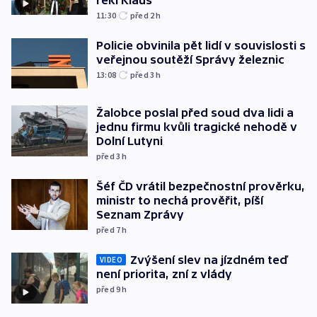
11:30
před 2
h
Policie obvinila pět lidí v souvislosti s
veřejnou soutěží Správy železnic
13:08
před 3
h
Žalobce poslal před soud dva lidi a
jednu firmu kvůli tragické nehodě v
Dolní Lutyni
před 3
h
Šéf ČD vrátil bezpečnostní prověrku,
ministr to nechá prověřit, píší
Seznam Zprávy
před 7
h
Zvýšení slev na jízdném teď
VIDEO
není priorita, zní z vlády
před 9
h