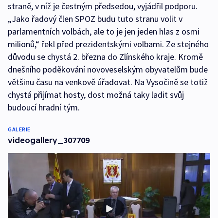
straně, v níž je čestným předsedou, vyjádřil podporu.
„Jako řadový člen SPOZ budu tuto stranu volit v
parlamentních volbách, ale to je jen jeden hlas z osmi
milionů,“ řekl před prezidentskými volbami. Ze stejného
důvodu se chystá 2. března do Zlínského kraje. Kromě
dnešního poděkování novoveselským obyvatelům bude
většinu času na venkově úřadovat. Na Vysočině se totiž
chystá přijímat hosty, dost možná taky ladit svůj
budoucí hradní tým.
GALERIE
videogallery_307709