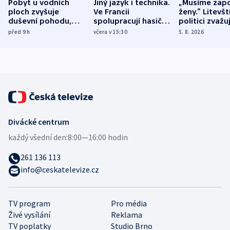
Pobyt u vodních
Jiný jazyk i technika.
„Musíme zapo
ploch zvyšuje
Ve Francii
ženy.“ Litevšt
duševní pohodu,
spolupracují hasiči z
politici zvažuj
ukázala
různých zemí
dohodu o
před 9
h
včera v 15:30
5. 8. 2026
mezinárodní studie
demografii
Divácké centrum
každý všední den:
8:00—16:00 hodin
261 136 113
info@ceskatelevize.cz
TV program
Pro média
Živé vysílání
Reklama
TV poplatky
Studio Brno