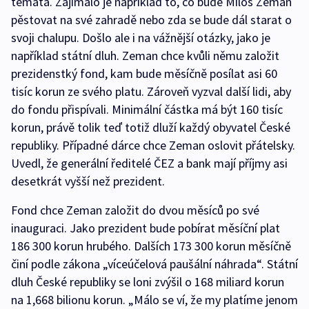
témata. Zajímalo je například to, co bude Miloš Zeman
pěstovat na své zahradě nebo zda se bude dál starat o
svoji chalupu. Došlo ale i na vážnější otázky, jako je
například státní dluh. Zeman chce kvůli němu založit
prezidenstký fond, kam bude měsíčně posílat asi 60
tisíc korun ze svého platu. Zároveň vyzval další lidi, aby
do fondu přispívali. Minimální částka má být 160 tisíc
korun, právě tolik teď totiž dluží každý obyvatel České
republiky. Případné dárce chce Zeman oslovit přátelsky.
Uvedl, že generální ředitelé ČEZ a bank mají příjmy asi
desetkrát vyšší než prezident.
Fond chce Zeman založit do dvou měsíců po své
inauguraci. Jako prezident bude pobírat měsíční plat
186 300 korun hrubého. Dalších 173 300 korun měsíčně
činí podle zákona „víceúčelová paušální náhrada“. Státní
dluh České republiky se loni zvýšil o 168 miliard korun
na 1,668 bilionu korun. „Málo se ví, že my platíme jenom