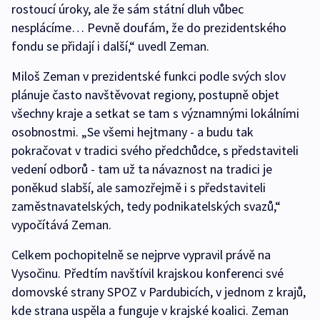
rostoucí úroky, ale že sám státní dluh vůbec
nesplácíme… Pevně doufám, že do prezidentského
fondu se přidají i další,“ uvedl Zeman.
Miloš Zeman v prezidentské funkci podle svých slov
plánuje často navštěvovat regiony, postupně objet
všechny kraje a setkat se tam s významnými lokálními
osobnostmi. „Se všemi hejtmany - a budu tak
pokračovat v tradici svého předchůdce, s představiteli
vedení odborů - tam už ta návaznost na tradici je
poněkud slabší, ale samozřejmě i s představiteli
zaměstnavatelských, tedy podnikatelských svazů,“
vypočítává Zeman.
Celkem pochopitelně se nejprve vypravil právě na
Vysočinu. Předtím navštívil krajskou konferenci své
domovské strany SPOZ v Pardubicích, v jednom z krajů,
kde strana uspěla a funguje v krajské koalici. Zeman