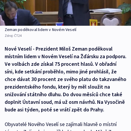
Zeman poděkoval lidem v Novém Veselí
Zdroj:
ČT24
Nové Veselí - Prezident Miloš Zeman poděkoval
místním lidem v Novém Veselí na Žďársku za podporu.
Ve volbách zde získal 75 procent hlasů. V obřadní
síni, kde setkání proběhlo, mimo jiné prohlásil, že
chce dávat 30 procent ze svého platu do takzvaného
prezidentského fondu, který by měl sloužit na
snižování státního dluhu. Do dvou měsíců chce také
doplnit Ústavní soud, má už osm návrhů. Na Vysočině
bude asi týden, poté se vrátí zpět do Prahy.
Obyvatelé Nového Veselí se zajímali hlavně o místní