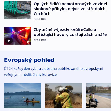
Opilých řidičů nemotorových vozidel
skokově přibylo, nejvíc ve středních
Čechách
před 10
h
Zbytečné výjezdy kvůli eCallu a
obtěžující hovory zdržují záchranáře
před 19
h
Evropský pohled
ČT24 každý den vybírá z obsahu publikovaného evropskými
veřejnými médii, členy Eurovize.