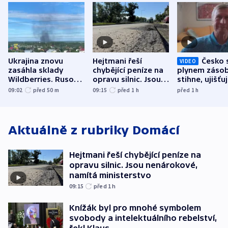
Ukrajina znovu
Hejtmani řeší
Česko 
VIDEO
zasáhla sklady
chybějící peníze na
plynem zásob
Wildberries. Rusové
opravu silnic. Jsou
stihne, ujišťu
útočili v Charkovské
nenárokové, namítá
expert. Sníže
09:02
před 50
m
09:15
před 1
h
před 1
h
oblasti
ministerstvo
však slíbit ne
Aktuálně z rubriky
Domácí
Hejtmani řeší chybějící peníze na
opravu silnic. Jsou nenárokové,
namítá ministerstvo
09:15
před 1
h
Knížák byl pro mnohé symbolem
svobody a intelektuálního rebelství,
řekl Klaus