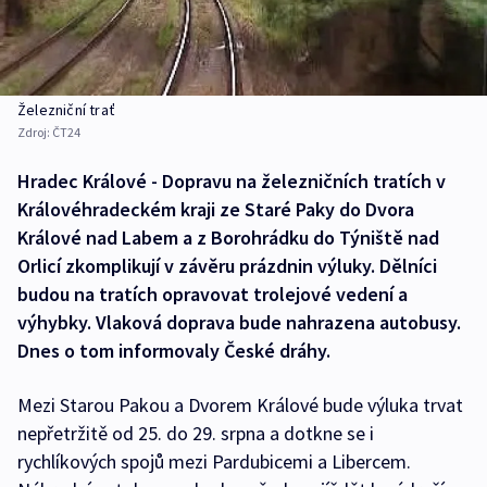
Železniční trať
Zdroj:
ČT24
Hradec Králové - Dopravu na železničních tratích v
Královéhradeckém kraji ze Staré Paky do Dvora
Králové nad Labem a z Borohrádku do Týniště nad
Orlicí zkomplikují v závěru prázdnin výluky. Dělníci
budou na tratích opravovat trolejové vedení a
výhybky. Vlaková doprava bude nahrazena autobusy.
Dnes o tom informovaly České dráhy.
Mezi Starou Pakou a Dvorem Králové bude výluka trvat
nepřetržitě od 25. do 29. srpna a dotkne se i
rychlíkových spojů mezi Pardubicemi a Libercem.