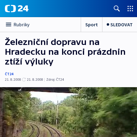
Sport
SLEDOVAT
Rubriky
Železniční dopravu na
Hradecku na konci prázdnin
ztíží výluky
ČT24
21. 8. 2008
21. 8. 2008
|
Zdroj:
ČT24