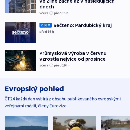
ve Zlíně začne až v následujících
dnech
včera
před 15
h
Sečteno: Pardubický kraj
VIDEO
před 16
h
Průmyslová výroba v červnu
vzrostla nejvíce od prosince
včera
před 19
h
Evropský pohled
ČT24 každý den vybírá z obsahu publikovaného evropskými
veřejnými médii, členy Eurovize.