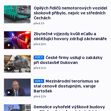
Opilých řidičů nemotorových vozidel
skokově přibylo, nejvíc ve středních
Čechách
před 1
h
Zbytečné výjezdy kvůli eCallu a
obtěžující hovory zdržují záchranáře
před 10
h
České firmy usilují o zakázky
VIDEO
při dostavbě Dukovan
před 11
h
Mezinárodní terorismus se
VIDEO
stal cenově dostupným, varuje
Bartošek
před 12
h
Demolice vyhořelé výškové budovy