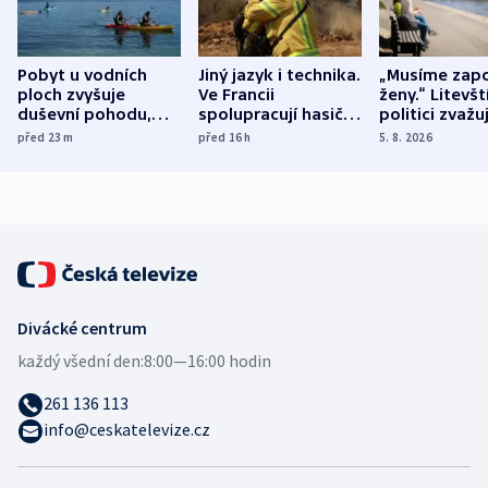
Pobyt u vodních
Jiný jazyk i technika.
„Musíme zapo
ploch zvyšuje
Ve Francii
ženy.“ Litevšt
duševní pohodu,
spolupracují hasiči z
politici zvažuj
ukázala
různých zemí
dohodu o
před 23
m
před 16
h
5. 8. 2026
mezinárodní studie
demografii
Divácké centrum
každý všední den:
8:00—16:00 hodin
261 136 113
info@ceskatelevize.cz