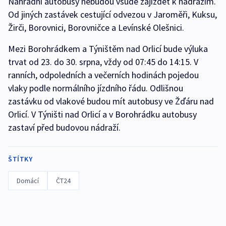
Náhradní autobusy nebudou všude zajíždět k nádražím.
Od jiných zastávek cestující odvezou v Jaroměři, Kuksu,
Žirči, Borovnici, Borovničce a Levínské Olešnici.
Mezi Borohrádkem a Týništěm nad Orlicí bude výluka
trvat od 23. do 30. srpna, vždy od 07:45 do 14:15. V
ranních, odpoledních a večerních hodinách pojedou
vlaky podle normálního jízdního řádu. Odlišnou
zastávku od vlakové budou mít autobusy ve Žďáru nad
Orlicí. V Týništi nad Orlicí a v Borohrádku autobusy
zastaví před budovou nádraží.
ŠTÍTKY
Domácí
ČT24