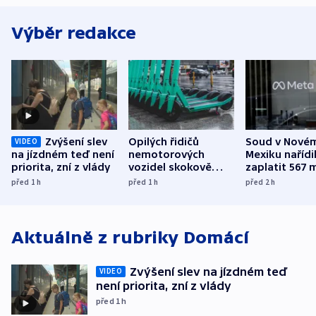
Výběr redakce
Zvýšení slev
Opilých řidičů
Soud v Nové
VIDEO
na jízdném teď není
nemotorových
Mexiku nařídi
priorita, zní z vlády
vozidel skokově
zaplatit 567 
přibylo, nejvíc ve
dolarů kvůli 
před 1
h
před 1
h
před 2
h
středních Čechách
způsobené d
Aktuálně z rubriky
Domácí
Zvýšení slev na jízdném teď
VIDEO
není priorita, zní z vlády
před 1
h