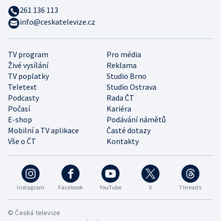
261 136 113
info@ceskatelevize.cz
TV program
Pro média
Živé vysílání
Reklama
TV poplatky
Studio Brno
Teletext
Studio Ostrava
Podcasty
Rada ČT
Počasí
Kariéra
E-shop
Podávání námětů
Mobilní a TV aplikace
Časté dotazy
Vše o ČT
Kontakty
Instagram
Facebook
YouTube
X
Threads
© Česká televize