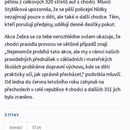
pětinu z celkových 320 střetů aut s chodci. Mluvčí
Styblíková upozornila, že se pěší policejní hlídky
nezajímají pouze o děti, ale také o další chodce. Těm,
kteří porušují předpisy, udělují denně desítky pokut.
Akce Zebra se za tebe nerozhlédne ovšem ukazuje, že
chodci pravidla provozu ve většině případů znají.
„Nejenomže probíhá tato akce, ale my v rámci našich
pravidelných přednášek v základních i mateřských
školách probíráme dopravní výchovu, kde se děti
prakticky učí, jak správně přecházet,“ podotkla mluvčí.
Od ledna do června letošního roku zahynuli na
přechodech v celé republice 4 chodci a dalších 351 jich
bylo zraněno.
ŠTÍTKY
Domácí
ČT24