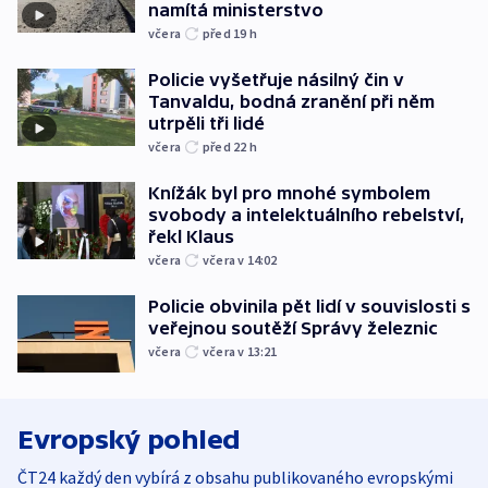
namítá ministerstvo
včera
před 19
h
Policie vyšetřuje násilný čin v
Tanvaldu, bodná zranění při něm
utrpěli tři lidé
včera
před 22
h
Knížák byl pro mnohé symbolem
svobody a intelektuálního rebelství,
řekl Klaus
včera
včera v 14:02
Policie obvinila pět lidí v souvislosti s
veřejnou soutěží Správy železnic
včera
včera v 13:21
Evropský pohled
ČT24 každý den vybírá z obsahu publikovaného evropskými