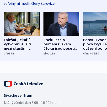
veřejnými médii, členy Eurovize.
Falešní „lékaři“
Spekulace o
Pobyt u vodn
vytvoření AI šíří
přímém ruském
ploch zvyšuje
mezi staršími
útoku jsou pošetilé,
duševní poho
Poláky nebezpečné
míní estonský
ukázala
před 9
h
před 22
h
včera v 07:30
zdravotní rady
bezpečnostní
mezinárodní 
expert
Divácké centrum
každý všední den:
8:00—16:00 hodin