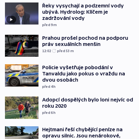
Řeky vysychají a podzemní vody
ubývá. Hydrolog: Klíčem je
zadržování vody
před 9
m
Prahou prošel pochod na podporu
práv sexuálních menšin
12:02
před 53
m
Policie vyšetřuje pobodání v
Tanvaldu jako pokus o vraždu na
dvou osobách
před 4
h
Adopcí dospělých bylo loni nejvíc od
roku 2020
před 6
h
Hejtmani řeší chybějící peníze na
opravu silnic. Jsou nenárokové,