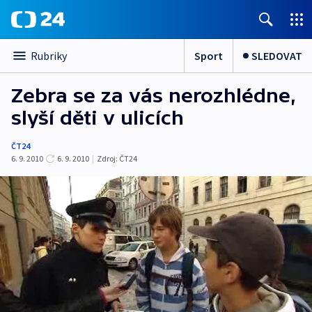
Sport
SLEDOVAT
Rubriky
Zebra se za vás nerozhlédne,
slyší děti v ulicích
ČT24
6. 9. 2010
6. 9. 2010
|
Zdroj:
ČT24