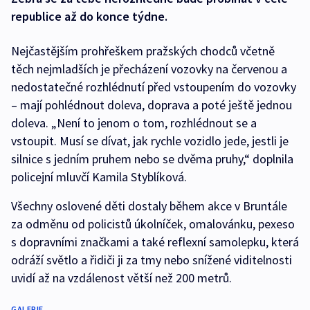
republice až do konce týdne.
Nejčastějším prohřeškem pražských chodců včetně
těch nejmladších je přecházení vozovky na červenou a
nedostatečné rozhlédnutí před vstoupením do vozovky
– mají pohlédnout doleva, doprava a poté ještě jednou
doleva. „Není to jenom o tom, rozhlédnout se a
vstoupit. Musí se dívat, jak rychle vozidlo jede, jestli je
silnice s jedním pruhem nebo se dvěma pruhy,“ doplnila
policejní mluvčí Kamila Styblíková.
Všechny oslovené děti dostaly během akce v Bruntále
za odměnu od policistů úkolníček, omalovánku, pexeso
s dopravními značkami a také reflexní samolepku, která
odráží světlo a řidiči ji za tmy nebo snížené viditelnosti
uvidí až na vzdálenost větší než 200 metrů.
GALERIE