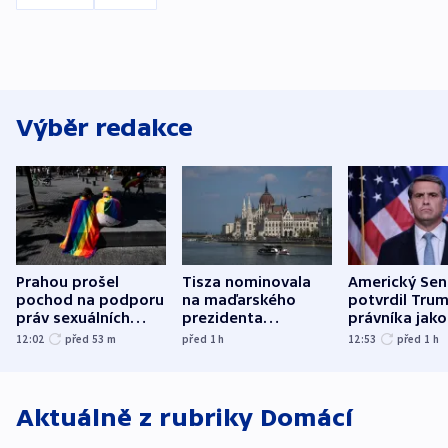
Výběr redakce
Prahou prošel
Tisza nominovala
Americký Sen
pochod na podporu
na maďarského
potvrdil Tru
práv sexuálních
prezidenta
právníka jako
menšin
bývalého šéfa
ministra
12:02
před 53
m
před 1
h
12:53
před 1
h
nejvyššího soudu
spravedlnost
Aktuálně z rubriky
Domácí