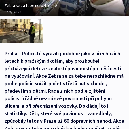
Zebra se za tebe nerozhlédne
Zdroj:
ČT24
Praha – Policisté vyrazili podobně jako v přechozích
letech k pražským školám, aby prozkoušeli
přicházející děti ze znalostí povinností při pěší cestě
na vyučování. Akce Zebra se za tebe nerozhlédne má
podle policie snížit počet střetů aut s chodci,
především s dětmi. Řada z nich podle zjištění
policistů řádně nezná své povinnosti při pohybu
ulicemi a při přecházení vozovky. Dokládají to i
statistiky. Děti, které své povinnosti zanedbaly,
způsobily letos v Praze už 60 dopravních nehod. Akce
Zebra se za tebe nerozhlédne bude probíhat v celé