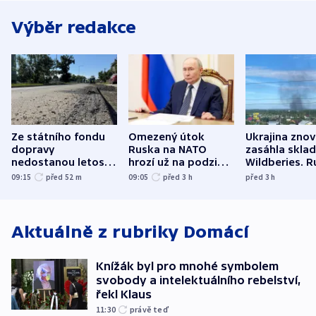
Výběr redakce
Ze státního fondu
Omezený útok
Ukrajina zno
dopravy
Ruska na NATO
zasáhla skla
nedostanou letos
hrozí už na podzim,
Wildberies. 
kraje na silnice ani
varují tajné služby
útočili v Cha
09:15
před 52
m
09:05
před 3
h
před 3
h
korunu, řekl Půta
USA
oblasti
Aktuálně z rubriky
Domácí
Knížák byl pro mnohé symbolem
svobody a intelektuálního rebelství,
řekl Klaus
11:30
právě teď