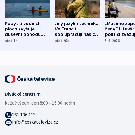
Pobyt u vodních
Jiný jazyk i technika.
„Musíme zapo
ploch zvyšuje
Ve Francii
ženy.“ Litevšt
duševní pohodu,
spolupracují hasiči z
politici zvažuj
ukázala
různých zemí
dohodu o
před 4
h
před 20
h
5. 8. 2026
mezinárodní studie
demografii
Divácké centrum
každý všední den:
8:00—16:00 hodin
261 136 113
info@ceskatelevize.cz