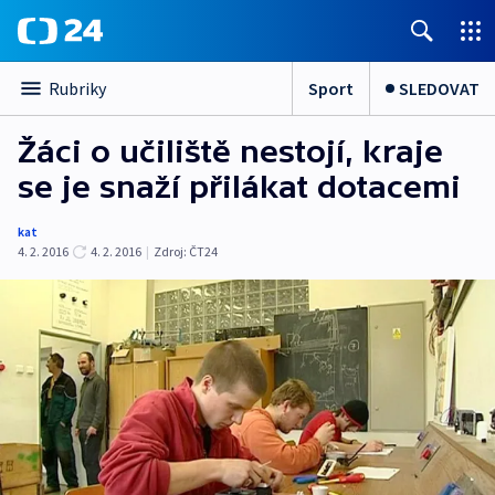
Sport
SLEDOVAT
Rubriky
Žáci o učiliště nestojí, kraje
se je snaží přilákat dotacemi
kat
4. 2. 2016
4. 2. 2016
|
Zdroj:
ČT24