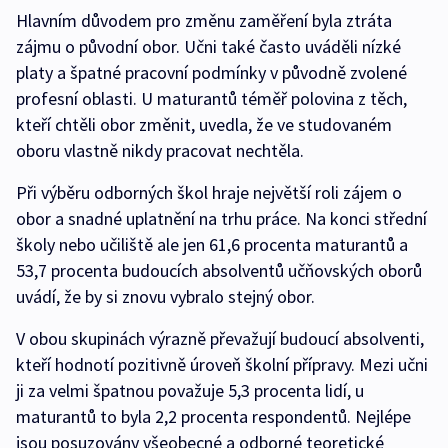
Hlavním důvodem pro změnu zaměření byla ztráta
zájmu o původní obor. Učni také často uváděli nízké
platy a špatné pracovní podmínky v původně zvolené
profesní oblasti. U maturantů téměř polovina z těch,
kteří chtěli obor změnit, uvedla, že ve studovaném
oboru vlastně nikdy pracovat nechtěla.
Při výběru odborných škol hraje největší roli zájem o
obor a snadné uplatnění na trhu práce. Na konci střední
školy nebo učiliště ale jen 61,6 procenta maturantů a
53,7 procenta budoucích absolventů učňovských oborů
uvádí, že by si znovu vybralo stejný obor.
V obou skupinách výrazně převažují budoucí absolventi,
kteří hodnotí pozitivně úroveň školní přípravy. Mezi učni
ji za velmi špatnou považuje 5,3 procenta lidí, u
maturantů to byla 2,2 procenta respondentů. Nejlépe
jsou posuzovány všeobecné a odborné teoretické