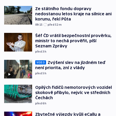
Ze státního fondu dopravy
nedostanou letos kraje na silnice ani
korunu, řekl Půta
09:15
před 52
m
Šéf ČD vrátil bezpečnostní prověrku,
ministr to nechá prověřit, píší
Seznam Zprávy
před 3
h
Zvýšení slev na jízdném teď
VIDEO
není priorita, zní z vlády
před 5
h
Opilých řidičů nemotorových vozidel
skokově přibylo, nejvíc ve středních
Čechách
před 6
h
Zbytečné výjezdy kvůli eCallu a