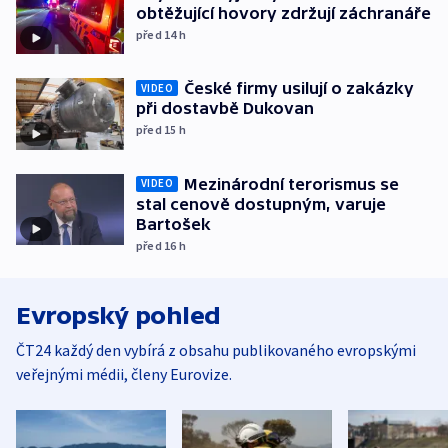
obtěžující hovory zdržují záchranáře
před 14
h
České firmy usilují o zakázky
VIDEO
při dostavbě Dukovan
před 15
h
Mezinárodní terorismus se
VIDEO
stal cenově dostupným, varuje
Bartošek
před 16
h
Evropský pohled
ČT24 každý den vybírá z obsahu publikovaného evropskými
veřejnými médii, členy Eurovize.