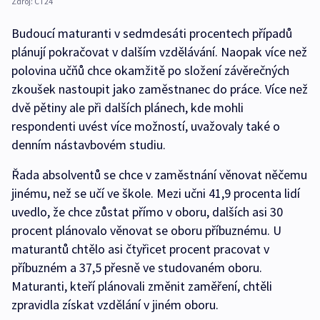
Zdroj:
ČT24
Budoucí maturanti v sedmdesáti procentech případů
plánují pokračovat v dalším vzdělávání. Naopak více než
polovina učňů chce okamžitě po složení závěrečných
zkoušek nastoupit jako zaměstnanec do práce. Více než
dvě pětiny ale při dalších plánech, kde mohli
respondenti uvést více možností, uvažovaly také o
denním nástavbovém studiu.
Řada absolventů se chce v zaměstnání věnovat něčemu
jinému, než se učí ve škole. Mezi učni 41,9 procenta lidí
uvedlo, že chce zůstat přímo v oboru, dalších asi 30
procent plánovalo věnovat se oboru příbuznému. U
maturantů chtělo asi čtyřicet procent pracovat v
příbuzném a 37,5 přesně ve studovaném oboru.
Maturanti, kteří plánovali změnit zaměření, chtěli
zpravidla získat vzdělání v jiném oboru.