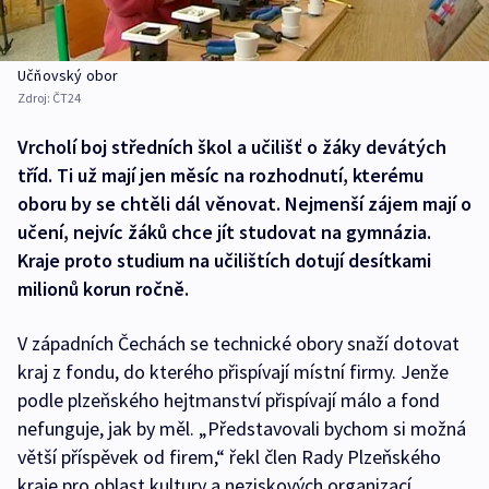
Učňovský obor
Zdroj:
ČT24
Vrcholí boj středních škol a učilišť o žáky devátých
tříd. Ti už mají jen měsíc na rozhodnutí, kterému
oboru by se chtěli dál věnovat. Nejmenší zájem mají o
učení, nejvíc žáků chce jít studovat na gymnázia.
Kraje proto studium na učilištích dotují desítkami
milionů korun ročně.
V západních Čechách se technické obory snaží dotovat
kraj z fondu, do kterého přispívají místní firmy. Jenže
podle plzeňského hejtmanství přispívají málo a fond
nefunguje, jak by měl. „Představovali bychom si možná
větší příspěvek od firem,“ řekl člen Rady Plzeňského
kraje pro oblast kultury a neziskových organizací