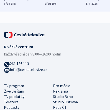
dohodu o
Bojovali na straně
nekalé prakti
před 18
h
před 19
h
4. 8. 2026
demografii
Ruska
Divácké centrum
každý všední den:
8:00—16:00 hodin
261 136 113
info@ceskatelevize.cz
TV program
Pro média
Živé vysílání
Reklama
TV poplatky
Studio Brno
Teletext
Studio Ostrava
Podcasty
Rada ČT