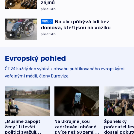
zájmů
před 14
h
Na ulici přibývá lidí bez
VIDEO
domova, kteří jsou na vozíku
před 14
h
Evropský pohled
ČT24 každý den vybírá z obsahu publikovaného evropskými
veřejnými médii, členy Eurovize.
„Musíme zapojit
Na Ukrajině jsou
Španělský
ženy.“ Litevští
zadržováni občané
pořadatel fes
politici zvažují
z více než 50 zemí.
dostal pokut