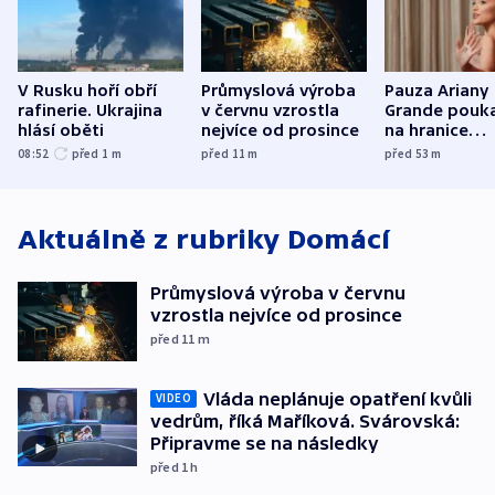
V Rusku hoří obří
Průmyslová výroba
Pauza Ariany
rafinerie. Ukrajina
v červnu vzrostla
Grande pouk
hlásí oběti
nejvíce od prosince
na hranice
fanouškovsk
08:52
před 1
m
před 11
m
před 53
m
zájmu
Aktuálně z rubriky
Domácí
Průmyslová výroba v červnu
vzrostla nejvíce od prosince
před 11
m
Vláda neplánuje opatření kvůli
VIDEO
vedrům, říká Maříková. Svárovská:
Připravme se na následky
před 1
h