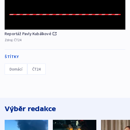
Reportáž Pavly Kubálkové
Zdroj:
ČT24
ŠTÍTKY
Domácí
ČT24
Výběr redakce