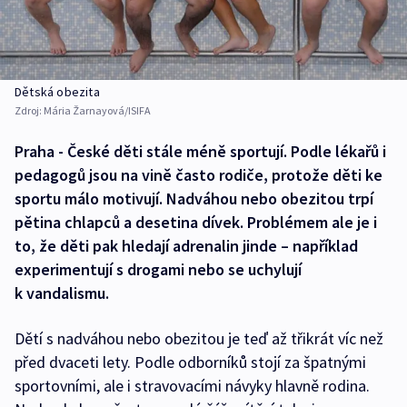
Dětská obezita
Zdroj:
Mária Žarnayová/ISIFA
Praha - České děti stále méně sportují. Podle lékařů i
pedagogů jsou na vině často rodiče, protože děti ke
sportu málo motivují. Nadváhou nebo obezitou trpí
pětina chlapců a desetina dívek. Problémem ale je i
to, že děti pak hledají adrenalin jinde – například
experimentují s drogami nebo se uchylují
k vandalismu.
Dětí s nadváhou nebo obezitou je teď až třikrát víc než
před dvaceti lety. Podle odborníků stojí za špatnými
sportovními, ale i stravovacími návyky hlavně rodina.