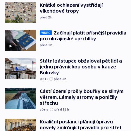
Krátké ochlazení vystřídají
víkendové tropy
před 2
h
Začínají platit přísnější pravidla
VIDEO
pro ukrajinské uprchlíky
před 3
h
Státní zástupce obžaloval pět lidí a
jednu právnickou osobu v kauze
Bulovky
06:11
před 3
h
Částí území prošly bouřky se silným
větrem. Lámaly stromy a poničily
střechu
včera
před 11
h
Koaliční poslanci plánují úpravu
novely zmírňující pravidla pro střet