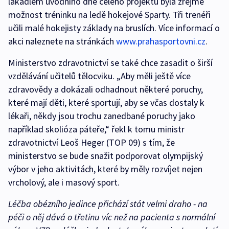
lákadlem úvodního dne celého projektu byla zřejmě
možnost tréninku na ledě hokejové Sparty. Tři trenéři
učili malé hokejisty základy na bruslích. Více informací o
akci naleznete na stránkách
www.prahasportovni.cz
.
Ministerstvo zdravotnictví se také chce zasadit o širší
vzdělávání učitelů tělocviku. „Aby měli ještě více
zdravovědy a dokázali odhadnout některé poruchy,
které mají děti, které sportují, aby se včas dostaly k
lékaři, někdy jsou trochu zanedbané poruchy jako
například skolióza páteře,“ řekl k tomu ministr
zdravotnictví Leoš Heger (TOP 09) s tím, že
ministerstvo se bude snažit podporovat olympijský
výbor v jeho aktivitách, které by měly rozvíjet nejen
vrcholový, ale i masový sport.
Léčba obézního jedince přichází stát velmi draho - na
péči o něj dává o třetinu víc než na pacienta s normální