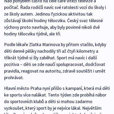
Nad pohybem často na celé čáře vítězí televize a
počítač. Řada rodičů navíc své ratolesti vozí do školy i
ze školy autem. Jedinou fyzickou aktivitou tak
zůstávají školní hodiny tělocviku. Český svaz tělesné
výchovy proto navrhuje, aby byly povinné nikoli dvě
hodiny tělocviku týdně, ale tři.
Podle lékaře Zlatka Marinova by přitom stačilo, kdyby
děti denně pěšky nachodily tři až čtyři kilometry a
třikrát týdně si šly zaběhat. Sport má navíc i další
pozitiva – děti se zde naučí spolupracovat, dodržovat
pravidla, reagovat na autoritu, zdravě soutěžit i umět
prohrávat.
Hlavní město Praha nyní přišlo s kampaní, která má děti
ke sportu více nalákat. Tento týden zde probíhá nábor
do sportovních klubů a děti si mohou zadarmo
vyzkoušet, který sport by je nejvíce lákal. Největším