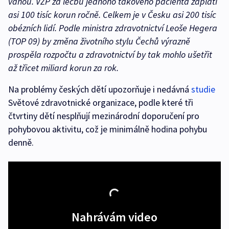
váhou. VZP za léčbu jednoho takového pacienta zaplatí
asi 100 tisíc korun ročně. Celkem je v Česku asi 200 tisíc
obézních lidí. Podle ministra zdravotnictví Leoše Hegera
(TOP 09) by změna životního stylu Čechů výrazně
prospěla rozpočtu a zdravotnictví by tak mohlo ušetřit
až třicet miliard korun za rok.
Na problémy českých dětí upozorňuje i nedávná
studie
Světové zdravotnické organizace, podle které tři
čtvrtiny dětí nesplňují mezinárodní doporučení pro
pohybovou aktivitu, což je minimálně hodina pohybu
denně.
Nahrávám video