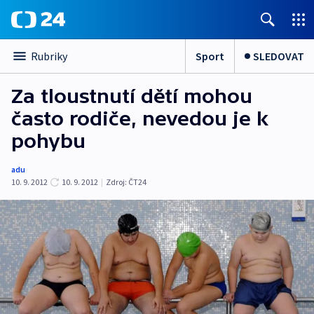
Sport
SLEDOVAT
Rubriky
Za tloustnutí dětí mohou
často rodiče, nevedou je k
pohybu
adu
10. 9. 2012
10. 9. 2012
|
Zdroj:
ČT24