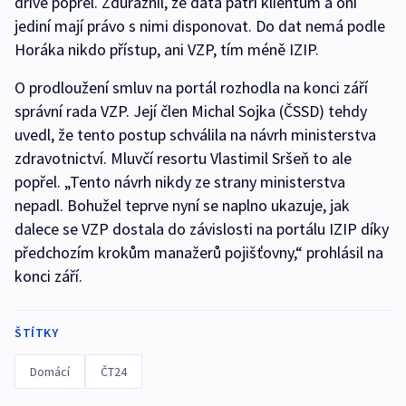
dříve popřel. Zdůraznil, že data patří klientům a oni
jediní mají právo s nimi disponovat. Do dat nemá podle
Horáka nikdo přístup, ani VZP, tím méně IZIP.
O prodloužení smluv na portál rozhodla na konci září
správní rada VZP. Její člen Michal Sojka (ČSSD) tehdy
uvedl, že tento postup schválila na návrh ministerstva
zdravotnictví. Mluvčí resortu Vlastimil Sršeň to ale
popřel. „Tento návrh nikdy ze strany ministerstva
nepadl. Bohužel teprve nyní se naplno ukazuje, jak
dalece se VZP dostala do závislosti na portálu IZIP díky
předchozím krokům manažerů pojišťovny,“ prohlásil na
konci září.
ŠTÍTKY
Domácí
ČT24