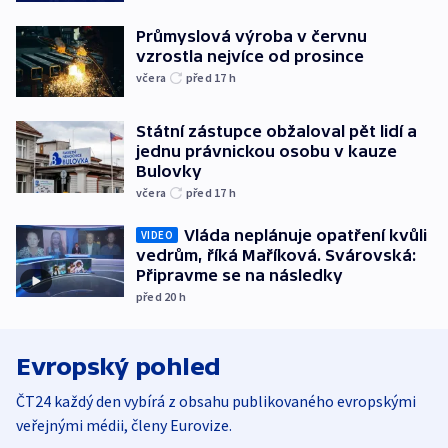
Průmyslová výroba v červnu
vzrostla nejvíce od prosince
včera
před 17
h
Státní zástupce obžaloval pět lidí a
jednu právnickou osobu v kauze
Bulovky
včera
před 17
h
Vláda neplánuje opatření kvůli
VIDEO
vedrům, říká Maříková. Svárovská:
Připravme se na následky
před 20
h
Evropský pohled
ČT24 každý den vybírá z obsahu publikovaného evropskými
veřejnými médii, členy Eurovize.