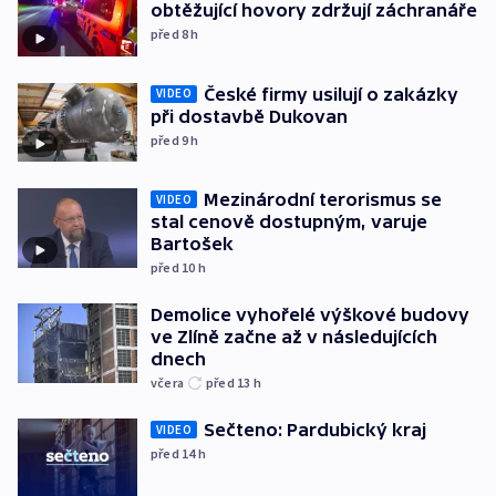
obtěžující hovory zdržují záchranáře
před 8
h
České firmy usilují o zakázky
VIDEO
při dostavbě Dukovan
před 9
h
Mezinárodní terorismus se
VIDEO
stal cenově dostupným, varuje
Bartošek
před 10
h
Demolice vyhořelé výškové budovy
ve Zlíně začne až v následujících
dnech
včera
před 13
h
Sečteno: Pardubický kraj
VIDEO
před 14
h