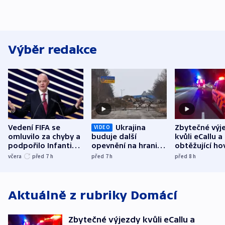
Výběr redakce
Vedení FIFA se
Ukrajina
Zbytečné výj
VIDEO
omluvilo za chyby a
buduje další
kvůli eCallu a
podpořilo Infantina.
opevnění na hranici
obtěžující ho
UEFA trvá na
s Běloruskem
zdržují záchr
včera
před 7
h
před 7
h
před 8
h
bojkotu
Aktuálně z rubriky
Domácí
Zbytečné výjezdy kvůli eCallu a