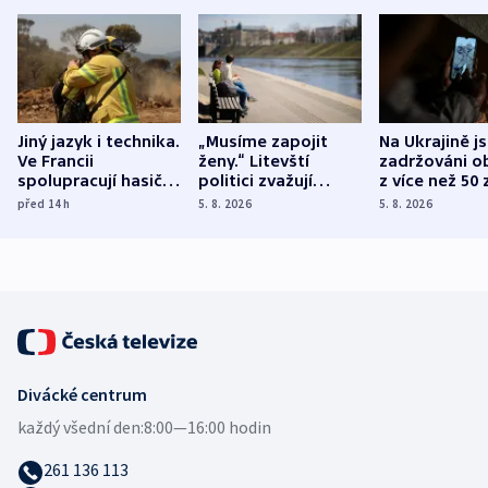
Jiný jazyk i technika.
„Musíme zapojit
Na Ukrajině j
Ve Francii
ženy.“ Litevští
zadržováni o
spolupracují hasiči z
politici zvažují
z více než 50 
různých zemí
dohodu o
Bojovali na s
před 14
h
5. 8. 2026
5. 8. 2026
demografii
Ruska
Divácké centrum
každý všední den:
8:00—16:00 hodin
261 136 113