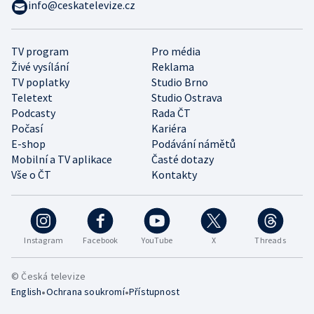
info@ceskatelevize.cz
TV program
Pro média
Živé vysílání
Reklama
TV poplatky
Studio Brno
Teletext
Studio Ostrava
Podcasty
Rada ČT
Počasí
Kariéra
E-shop
Podávání námětů
Mobilní a TV aplikace
Časté dotazy
Vše o ČT
Kontakty
Instagram
Facebook
YouTube
X
Threads
© Česká televize
•
•
English
Ochrana soukromí
Přístupnost