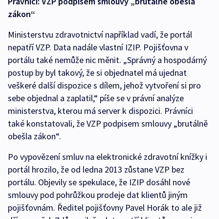
Právníci: VZP podpisem smlouvy „brutálně obešla
zákon“
Ministerstvu zdravotnictví například vadí, že portál
nepatří VZP. Data nadále vlastní IZIP. Pojišťovna v
portálu také nemůže nic měnit. „Správný a hospodárný
postup by byl takový, že si objednatel má ujednat
veškeré další dispozice s dílem, jehož vytvoření si pro
sebe objednal a zaplatil,“ píše se v právní analýze
ministerstva, kterou má server k dispozici. Právníci
také konstatovali, že VZP podpisem smlouvy „brutálně
obešla zákon“.
Po vypovězení smluv na elektronické zdravotní knížky i
portál hrozilo, že od ledna 2013 zůstane VZP bez
portálu. Objevily se spekulace, že IZIP dosáhl nové
smlouvy pod pohrůžkou prodeje dat klientů jiným
pojišťovnám. Ředitel pojišťovny Pavel Horák to ale již