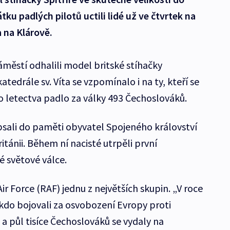
ku padlých pilotů uctili lidé už ve čtvrtek na
a na Klárově.
ěstí odhalili model britské stíhačky
katedrále sv. Víta se vzpomínalo i na ty, kteří se
ho letectva padlo za války 493 Čechoslováků.
zapsali do paměti obyvatel Spojeného království
itánii. Během ní nacisté utrpěli první
 světové válce.
Air Force (RAF) jednu z největších skupin. „V roce
 kdo bojovali za osvobození Evropy proti
 a půl tisíce Čechoslováků se vydaly na