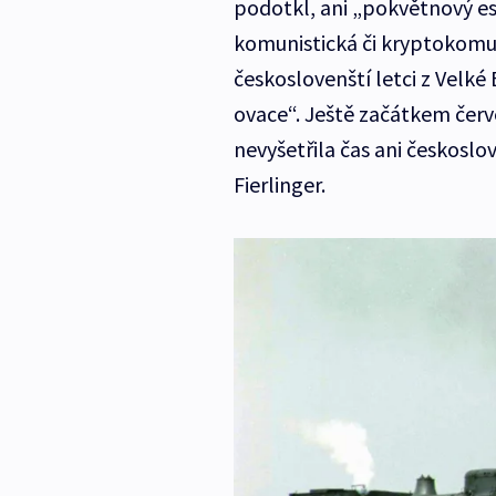
podotkl, ani „pokvětnový e
komunistická či kryptokomu
českoslovenští letci z Velké B
ovace“. Ještě začátkem červ
nevyšetřila čas ani českosl
Fierlinger.