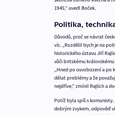
1945,“ uvedl Boček.
Politika, technik
Důvodů, proč se návrat česk
víc. „Rozdělil bych je na pol
historického ústavu Jiří Rajl
vůči britskému královskému l
„Hned po osvobození a po k
dělat problémy a že považují 
nejdříve,“ zmínil Rajlich a 
Potíž byla spíš s komunisty.
dobrým zvykem, odpověď vůb