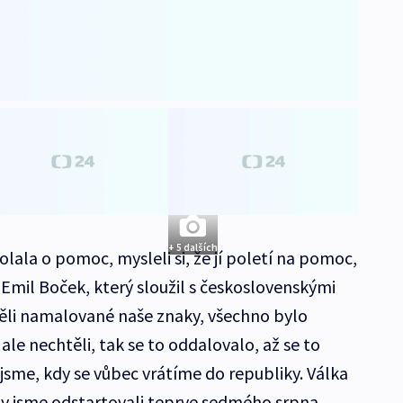
+ 5 dalších
olala o pomoc, mysleli si, že jí poletí na pomoc,
Emil Boček, který sloužil s československými
 měli namalované naše znaky, všechno bylo
ale nechtěli, tak se to oddalovalo, až se to
 jsme, kdy se vůbec vrátíme do republiky. Válka
y jsme odstartovali teprve sedmého srpna