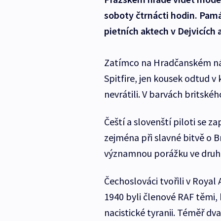
soboty čtrnácti hodin. Památ
pietních aktech v Dejvicích 
Zatímco na Hradčanském nám
Spitfire, jen kousek odtud v 
nevrátili. V barvách britské
Čeští a slovenští piloti se 
zejména při slavné bitvě o Br
významnou porážku ve druhé
Čechoslováci tvořili v Royal 
1940 byli členové RAF těmi,
nacistické tyranii. Téměř dva