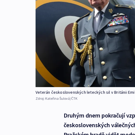
Veterán československých leteckých sil v Británii Em
Zdroj:
Kateřina Šulová/ČTK
Druhým dnem pokračují vzpo
československých válečných
Pražském hradě vidět model 