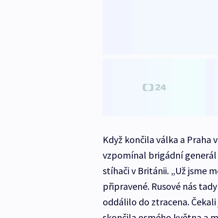
Když končila válka a Praha v
vzpomínal brigádní generál 
stíhači v Británii. „Už jsme
připravené. Rusové nás tady 
oddálilo do ztracena. Čekali
skončila osmého května a m