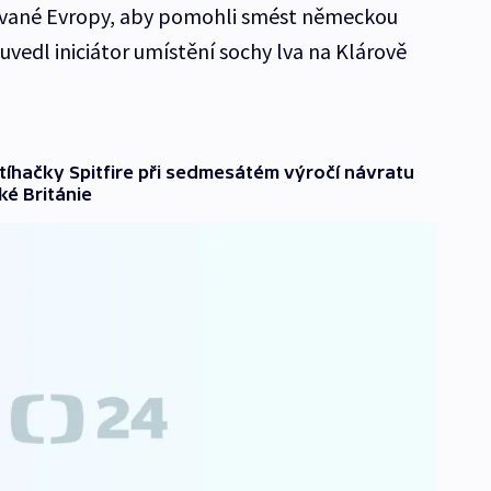
vané Evropy, aby pomohli smést německou
 uvedl iniciátor umístění sochy lva na Klárově
tíhačky Spitfire při sedmesátém výročí návratu
ké Británie