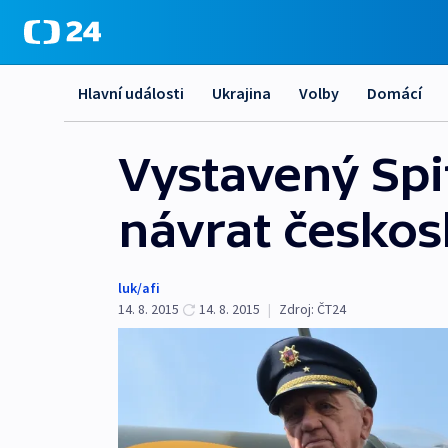
Hlavní události
Ukrajina
Volby
Domácí
Vystavený Spi
návrat českos
luk/afi
14. 8. 2015
14. 8. 2015
|
Zdroj:
ČT24