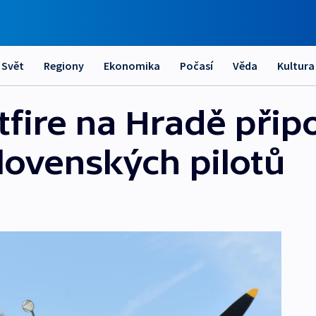
Svět
Regiony
Ekonomika
Počasí
Věda
Kultura
tfire na Hradě při
lovenských pilotů