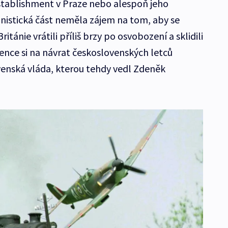
stablishment v Praze nebo alespoň jeho
nistická část neměla zájem na tom, aby se
ritánie vrátili příliš brzy po osvobození a sklidili
ence si na návrat československých letců
ovenská vláda, kterou tehdy vedl Zdeněk