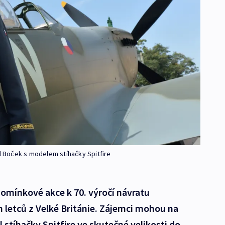
il Boček s modelem stíhačky Spitfire
mínkové akce k 70. výročí návratu
 letců z Velké Británie. Zájemci mohou na
stíhačky Spitfire ve skutečné velikosti do