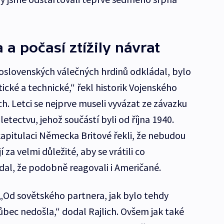
a a počasí ztížily návrat
oslovenských válečných hrdinů odkládal, bylo
itické a technické,“ řekl historik Vojenského
ich. Letci se nejprve museli vyvázat ze závazku
etectvu, jehož součástí byli od října 1940.
apitulaci Německa Britové řekli, že nebudou
za velmi důležité, aby se vrátili co
dodal, že podobně reagovali i Američané.
 „Od sovětského partnera, jak bylo tehdy
ec nedošla,“ dodal Rajlich. Ovšem jak také