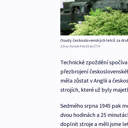
Osudy československých letců za dru
Zdroj:
Radek Petrášek/ČTK
Technické zpoždění spočíval
přezbrojení československého
měla zůstat v Anglii a českos
strojích, které už byly maj
Sedmého srpna 1945 pak moh
dvou hodinách a 25 minutách
doplnit stroje a měli jsme l