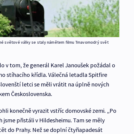
hé světové války se staly námětem filmu Tmavomodrý svět
o v tom, že generál Karel Janoušek požádal o
 stíhacího křídla. Válečná letadla Spitfire
lovenští letci se měli vrátit na úplně nových
etkem Československa.
li konečně vyrazit vstříc domovské zemi. „Po
 jsme přistáli v Hildesheimu. Tam se měly
etět do Prahy. Než se doplní čtyřiapadesát