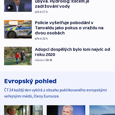
ubývá. Hydrolog: Klíčem je
zadržování vody
před 17
h
Policie vyšetřuje pobodání v
Tanvaldu jako pokus o vraždu na
dvou osobách
před 22
h
Adopcí dospělých bylo loni nejvíc od
roku 2020
včera v 09:45
Evropský pohled
ČT24 každý den vybírá z obsahu publikovaného evropskými
veřejnými médii, členy Eurovize.