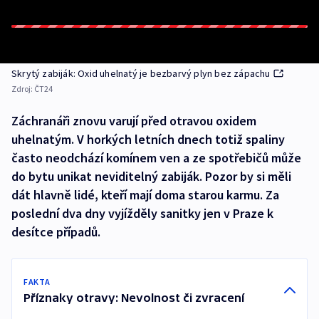
Skrytý zabiják: Oxid uhelnatý je bezbarvý plyn bez zápachu
Zdroj:
ČT24
Záchranáři znovu varují před otravou oxidem
uhelnatým. V horkých letních dnech totiž spaliny
často neodchází komínem ven a ze spotřebičů může
do bytu unikat neviditelný zabiják. Pozor by si měli
dát hlavně lidé, kteří mají doma starou karmu. Za
poslední dva dny vyjížděly sanitky jen v Praze k
desítce případů.
FAKTA
Příznaky otravy: Nevolnost či zvracení