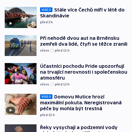
Stále více Čechů míří v létě do
VIDEO
Skandinávie
před 3
h
Při nehodě dvou aut na Brněnsku
zemřeli dva lidé, čtyři se těžce zranili
včera
před 11
h
Účastníci pochodu Pride upozorňují
na trvající nerovnosti i společenskou
atmosféru
včera
před 12
h
Domovu Mutice hrozí
VIDEO
maximální pokuta. Neregistrovaná
péče by mohla být trestná
před 13
h
Řeky vysychají a podzemní vody