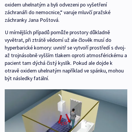
oxidem uhelnatým a byli odvezeni po vyšetření
záchranáři do nemocnice,“ varuje mluvčí pražské
záchranky Jana Poštová.
U mírnějších případů pomůže prostory důkladně
vyvětrat, při ztrátě vědomí už ale člověk musí do
hyperbarické komory: uvnitř se vytvoří prostředí s dvoj-
až trojnásobně vyšším tlakem oproti atmosférickému a
pacient tam dýchá čistý kyslík. Pokud ale dojde k
otravě oxidem uhelnatým například ve spánku, mohou
být následky fatální.