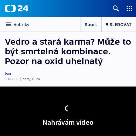
Sport
SLEDOVAT
Rubriky
Vedro a stará karma? Může to
být smrtelná kombinace.
Pozor na oxid uhelnatý
ban
3. 8. 2017
|
Zdroj:
ČT24
Nahrávám video