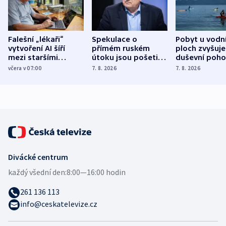
Falešní „lékaři“
Spekulace o
Pobyt u vodn
vytvoření AI šíří
přímém ruském
ploch zvyšuje
mezi staršími
útoku jsou pošetilé,
duševní poho
Poláky nebezpečné
míní estonský
ukázala
včera v 07:00
7. 8. 2026
7. 8. 2026
zdravotní rady
bezpečnostní
mezinárodní 
expert
Divácké centrum
každý všední den:
8:00—16:00 hodin
261 136 113
info@ceskatelevize.cz