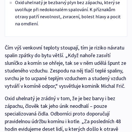
Oxid uhelnatý je bezbarvý plyn bez zápachu, který se
uvolňuje při nedokonalém spalování. K příznakům
otravy patří nevolnost, zvracení, bolest hlavy a pocit
na omdlení.
Čím výš venkovní teploty stoupají, tím je riziko návratu
spalin zpátky do bytu větší. „Když nahoře zasvítí
sluníčko a komín se ohřeje, tak se v něm udělá špunt ze
studeného vzduchu. Zespodu na něj tlačí teplé spaliny,
svrchu je to ucpané teplým vzduchem a studený vzduch
vytváří v komíně odpor,“ vysvětluje kominík Michal Frič.
Oxid uhelnatý je zrádný v tom, že je bez barvy i bez
zápachu, člověk tak jeho únik neodhalí – pouze
specializovaná čidla. Odborníci proto doporučují
pravidelnou údržbu komínu i kotle. „Za posledních 48
hodin evidujeme deset lidí, u kterých došlo k otravě