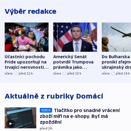
Výběr redakce
Účastníci pochodu
Americký Senát
Do Bulharska
Pride upozorňují na
potvrdil Trumpova
pronikl zřejm
trvající nerovnosti i
právníka jako
ukrajinský dr
společenskou
ministra
explodoval k
včera
před 12
h
včera
před 13
h
včera
před 14
h
atmosféru
spravedlnosti
od plynovod
Aktuálně z rubriky
Domácí
Tlačítko pro snadné vrácení
VIDEO
zboží míří na e-shopy. Byť má
zpoždění
před 2
h